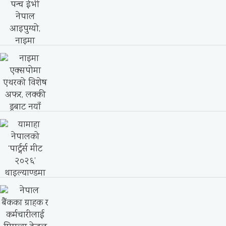
बीवाईडीले ल्यायो हालसम्मकै विलासी एसयूभी
‘याङवाङ यू८एल’, ३.६...
नयाँ टाटा पन्च ईभी नेपाल आइपुग्यो, नाइमा
मोबिलिटी...
नाइमा एक्सपोमा एथरको विशेष अफर, लक्की
ड्रबाट नयाँ...
यामाहा नेपालको ‘पार्ट्नर्स मीट २०२६’
थाइल्याण्डमा सम्पन्न