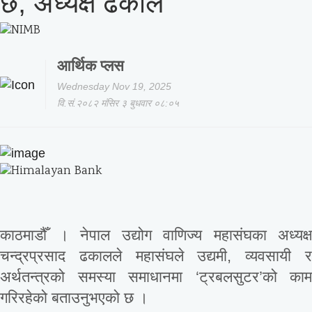
छ, अध्यक्ष ढकाल
आर्थिक प्लस
Wednesday Nov 19, 2025
वि.सं.२०८२ मंसिर ३ बुधवार ०८:०५
काठमाडौँ । नेपाल उद्योग वाणिज्य महासंघका अध्यक्ष
चन्द्रप्रसाद ढकालले महासंघले उद्यमी, व्यवसायी र
अर्थतन्त्रको समस्या समाधानमा ‘ट्रबलसुटर’को काम
गरिरहेको बताउनुभएको छ ।