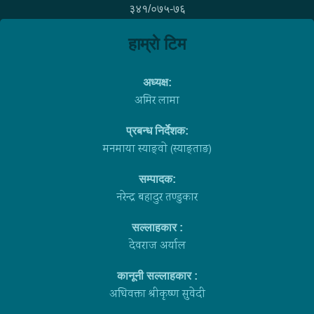
३४१/०७५-७६
हाम्राे टिम
अध्यक्ष:
अमिर लामा
प्रबन्ध निर्देशक:
मनमाया स्याङ्वाे (स्याङ्ताङ)
सम्पादक:
नरेन्द्र बहादुर तण्डुकार
सल्लाहकार :
देवराज अर्याल
कानूनी सल्लाहकार :
अधिवक्ता श्रीकृष्ण सुवेदी