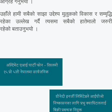
आग्रह गर्नुभयो ।
उहाँले हामी सबैको साझा उद्देश्य मुलुकको विकास र सम्मृद्धि
रहेका उल्लेख गर्दै त्यसमा सबैको हातेमालो जरुरी
रहेको बताउनुभयो ।
अल्टिमेट एआई पार्टी फोन – रियलमी
१५ प्रो ५जी नेपालमा सार्वजनिक
ग्रीनेदी इनर्जी लिमिटेडले आईपीओ
निष्कासनका लागि प्रभु क्यापिटललाई
बिक्री प्रबन्धक नियुक्त