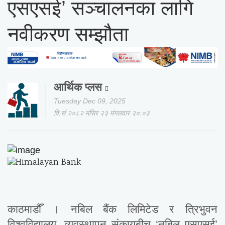
एसएसई’ सञ्चालनका लागि
नवीकरण सम्झौता
आर्थिक प्लस
Tuesday Dec 09, 2025
वि.सं.२०८२ मंसिर २३ मंगलवार २०:०३
काठमाडौँ । नबिल बैंक लिमिटेड र त्रिभुवन
विश्वविद्यालय, व्यवस्थापन संकायबीच ‘नबिल एसएसई’