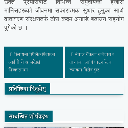
उक्त प्रयासबाट विभिन्न समुदायका हजारौँ
मानिसहरूको जीवनमा सकारात्मक सुधार हुनुका साथै
वातावरण संरक्षणतर्फ ठोस कदम अगाडि बढाउन सहयोग
पुगेको छ ।
रिलायन्स स्पिनिङ मिल्सको
नेपाल बैंकका कर्मचारी र
आईपीओ आजदेखि
ग्राहकका लागि पाटन हेल्थ
निष्कासनमा
ल्याबमा विशेष छुट
प्रतिक्रिया दिनुहोस्
सम्बन्धित शीर्षकहरु