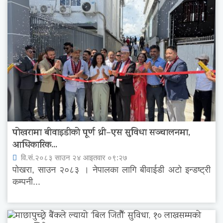
पोखरामा बीवाइडीको पूर्ण थ्री–एस सुविधा सञ्चालनमा,
आधिकारिक...
वि.सं.२०८३ साउन २४ आइतवार ०९:२७
पोखरा, साउन २०८३ । नेपालका लागि बीवाईडी अटो इन्डष्ट्री
कम्पनी...