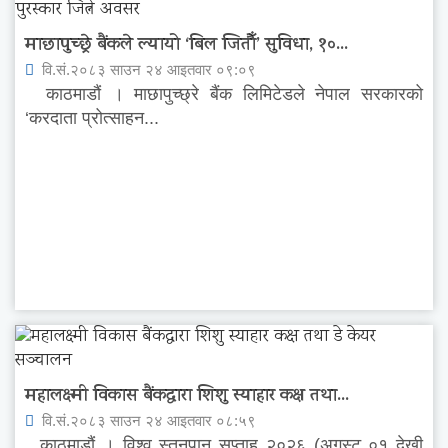
माछापुच्छ्रे बैंकले ल्यायो ‘बिल जितौँ’ सुविधा, १०...
वि.सं.२०८३ साउन २४ आइतवार ०९:०९
काठमाडौं । माछापुच्छ्रे बैंक लिमिटेडले नेपाल सरकारको
‘करदाता प्रोत्साहन...
महालक्ष्मी विकास बैंकद्धारा शिशु स्याहार कक्ष तथा...
वि.सं.२०८३ साउन २४ आइतवार ०८:५९
काठमाडौं । विश्व स्तनपान सप्ताह २०२६ (अगस्ट ०१ देखी