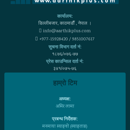
कार्यालय:
डिल्लीबजार, काठमाडाैँ , नेपाल ।
info@aarthikplus.com
+977-15928420 / 9851007617
सुचना विभाग दर्ता नं:
१८७६/०७६-७७
प्रेस काउन्सिल दर्ता नं:
३४१/०७५-७६
हाम्राे टिम
अध्यक्ष:
अमिर लामा
प्रबन्ध निर्देशक:
मनमाया स्याङ्वाे (स्याङ्ताङ)