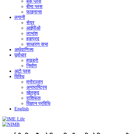
बैंक प्लस
बीमा प्लस
फाइनान्स
लगानी
सेयर
आईपीओ
लाभांश
हकप्रद
साधारण सभा
अर्थवाणिज्य
पूर्वाधार
हाइड्राे
निर्माण
अटो प्लस
विविध
मनोरञ्जन
अन्तराष्ट्रिय
खेलकुद
राशिफल
विज्ञान प्रविधि
English