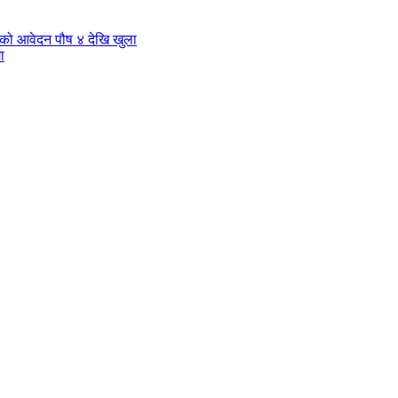
ा’को आवेदन पौष ४ देखि खुला
ा