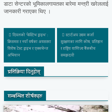
डाटा सेन्टरको भूमिकालगायतका बारेमा मन्त्री खरेललाई
जानकारी गराएका थिए ।
दिपलको ‘फेस्टिभ ड्राइभ’ :
स्टार्टअप उद्यम कर्जा
क्रिसमस र नयाँ वर्षका अवसरमा
सुरक्षणका लागि कोष, प्रतिष्ठान
विशेष टेस्ट ड्राइभ र एक्सचेन्ज
र राष्ट्रिय वाणिज्य बैंकबीच
अभियान
समझदारी
प्रतिक्रिया दिनुहोस्
सम्बन्धित शीर्षकहरु