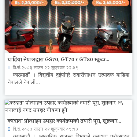
याडिया नेपालद्वारा GS70, GT70 र GT80 स्कुटर...
वि.सं.२०८३ साउन २२ शुक्रवार २२:४९
काठमाडौं । विद्युतीय दुईपांग्रे सवारीसाधन उत्पादक याडिया
नेपालले नेपाली...
करदाता प्रोत्साहन उपहार कार्यक्रमको तयारी पूरा, शुक्रबार...
वि.सं.२०८३ साउन २२ शुक्रवार ०९:१३
काठमाडौं । आन्तरिक राजस्व विभागले करदाता प्रोत्साहन