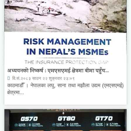
अध्ययनको निष्कर्ष : एमएसएमई क्षेत्रमा बीमा पहुँच...
वि.सं.२०८३ साउन २२ शुक्रवार २३:०९
काठमाडौँ । नेपालका लघु, साना तथा मझौला उद्यम (एमएसएमई)
क्षेत्रमा...