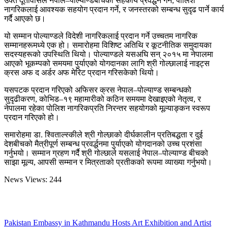
उक्त दूतावासले नेपाल–पोल्याण्डबीचको सहकार्य प्रवर्द्धन गर्ने, पोलिश
नागरिकलाई आवश्यक सहयोग प्रदान गर्ने, र जनस्तरको सम्बन्ध सुदृढ पार्ने कार्य
गर्दै आएको छ।
यो सम्मान पोल्याण्डले विदेशी नागरिकलाई प्रदान गर्ने उच्चतम नागरिक
सम्मानहरूमध्ये एक हो। समारोहमा विशिष्ट अतिथि र कूटनीतिक समुदायका
सदस्यहरूको उपस्थिति थियो। पोल्याण्डले यसअघि सन् २०१५ मा नेपालमा
आएको भूकम्पको समयमा पुर्याएको योगदानका लागि श्री गोल्छालाई नाइट्स
क्रस अफ द अर्डर अफ मेरिट प्रदान गरिसकेको थियो।
यसपटक प्रदान गरिएको अफिसर क्रस नेपाल–पोल्याण्ड सम्बन्धको
सुदृढीकरण, कोभिड–१९ महामारीको कठिन समयमा देखाइएको नेतृत्व, र
नेपालमा रहेका पोलिश नागरिकप्रति निरन्तर सहयोगको मूल्याङ्कन स्वरूप
प्रदान गरिएको हो।
समारोहमा डा. श्विताल्स्कीले श्री गोल्छाको दीर्घकालीन प्रतिबद्धता र दुई
देशबीचको मैत्रीपूर्ण सम्बन्ध प्रवर्द्धनमा पुर्याएको योगदानको उच्च प्रशंसा
गर्नुभयो। सम्मान ग्रहण गर्दै श्री गोल्छाले यसलाई नेपाल–पोल्याण्ड बीचको
साझा मूल्य, आपसी सम्मान र मित्रताको प्रतीकको रूपमा व्याख्या गर्नुभयो।
News Views:
244
Pakistan Embassy in Kathmandu Hosts Art Exhibition and Artist