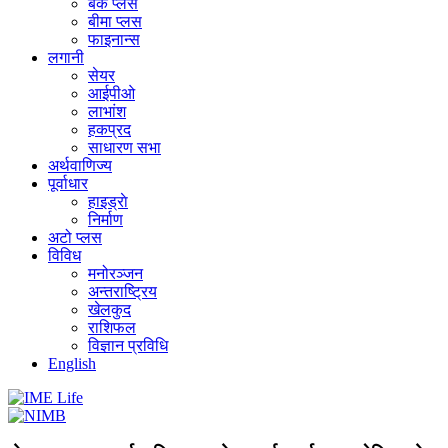
बैंक प्लस
बीमा प्लस
फाइनान्स
लगानी
सेयर
आईपीओ
लाभांश
हकप्रद
साधारण सभा
अर्थवाणिज्य
पूर्वाधार
हाइड्राे
निर्माण
अटो प्लस
विविध
मनोरञ्जन
अन्तराष्ट्रिय
खेलकुद
राशिफल
विज्ञान प्रविधि
English