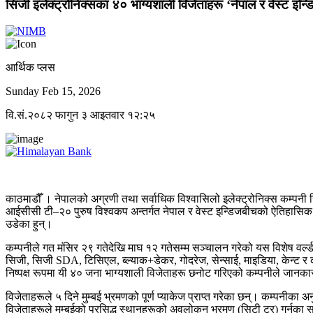
सिजी इलेक्ट्रोनिक्सका ४० भाग्यशाली विजेताहरू ‘नेपाल र वेस्ट इन्डिज
आर्थिक प्लस
Sunday Feb 15, 2026
वि.सं.२०८२ फागुन ३ आइतवार १२:२५
काठमाडौँ । नेपालको अग्रणी तथा सर्वाधिक विश्वासिलो इलेक्ट्रोनिक्स कम्पनी स
आईसीसी टी–२० पुरुष विश्वकप अन्तर्गत नेपाल र वेस्ट इन्डिजबीचको ऐतिहासिक खेल 
उडेका हुन्।
कम्पनीले गत मंसिर २९ गतेदेखि माघ १२ गतेसम्म सञ्चालन गरेको यस विशेष वर्ल
सिजी, सिजी SDA, टिसिएल, ब्ल्याक+डेकर, गोदरेज, सेन्साई, माइडिया, केन्ट र
निष्पक्ष रूपमा यी ४० जना भाग्यशाली विजेताहरू छनोट गरिएको कम्पनीले जानक
विजेताहरूले ५ दिने मुम्बई भ्रमणको पूर्ण प्याकेज प्राप्त गरेका छन्। कम्पनीका
विजेताहरूले मुम्बईको प्रसिद्ध स्थानहरूको अवलोकन भ्रमण (सिटी टुर) गर्नुका स