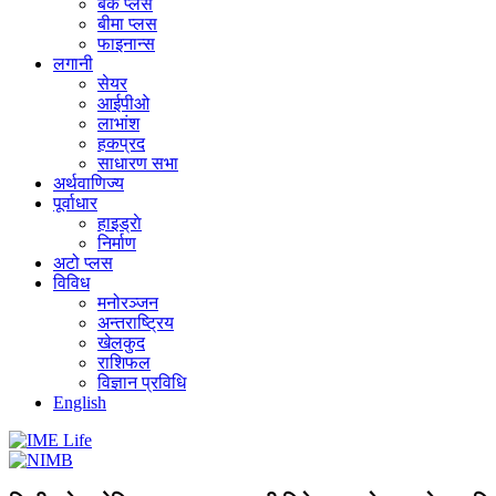
बैंक प्लस
बीमा प्लस
फाइनान्स
लगानी
सेयर
आईपीओ
लाभांश
हकप्रद
साधारण सभा
अर्थवाणिज्य
पूर्वाधार
हाइड्राे
निर्माण
अटो प्लस
विविध
मनोरञ्जन
अन्तराष्ट्रिय
खेलकुद
राशिफल
विज्ञान प्रविधि
English