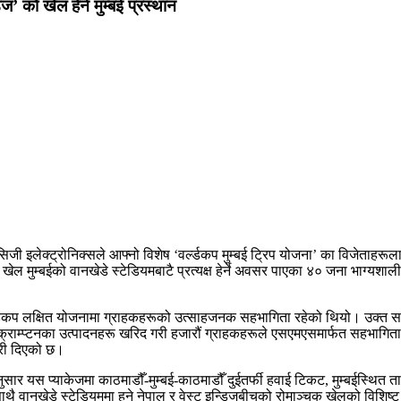
’ को खेल हेर्न मुम्बई प्रस्थान
िजी इलेक्ट्रोनिक्सले आफ्नो विशेष ‘वर्ल्डकप मुम्बई ट्रिप योजना’ का विजेताहरू
मुम्बईको वानखेडे स्टेडियमबाटै प्रत्यक्ष हेर्ने अवसर पाएका ४० जना भाग्यशाली विज
्डकप लक्षित योजनामा ग्राहकहरूको उत्साहजनक सहभागिता रहेको थियो। उक्त समया
 क्राम्प्टनका उत्पादनहरू खरिद गरी हजारौं ग्राहकहरूले एसएमएसमार्फत सहभागि
ारी दिएको छ।
 अनुसार यस प्याकेजमा काठमाडौँ-मुम्बई-काठमाडौँ दुईतर्फी हवाई टिकट, मुम्बईस्थित
ाथै वानखेडे स्टेडियममा हुने नेपाल र वेस्ट इन्डिजबीचको रोमाञ्चक खेलको विशिष्