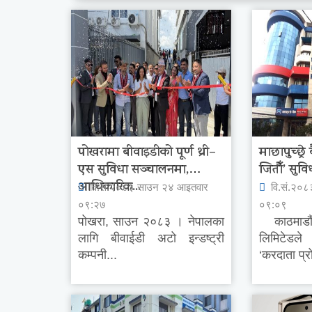
पोखरामा बीवाइडीको पूर्ण थ्री–
माछापुच्छ्रे
एस सुविधा सञ्चालनमा,
जितौँ’ सुविध
आधिकारिक...
वि.सं.२०८३ साउन २४ आइतवार
वि.सं.२०८
०९:२७
०९:०९
पोखरा, साउन २०८३ । नेपालका
काठमाडौं ।
लागि बीवाईडी अटो इन्डष्ट्री
लिमिटेडल
कम्पनी...
‘करदाता प्र