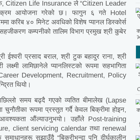
पटक, Citizen Life Insurance ले “Citizen Leader
यक्रम आयोजना गरेको छ। फागुन ६ गते Hotel
ममा करिब ४० मिनेट अवधिको विशेष प्यानल डिस्कोर्स
सहजीकरण कम्पनीको तालिम विभाग प्रमुख श्री कुबेर
ी ईश्वरी प्रसाद बराल, श्री टुक बहादुर राना, श्री
श्री लक्ष्मी लामिछानेले प्यानलिस्टको रूपमा सहभागिता
areer Development, Recruitment, Policy
न्द्रित थियो।
पछिल्लो समय बढ्दै गएको व्यतित बीमालेख (Lapse
ा चुनौतीका रूपमा प्रस्तुत गर्दै केवल बिक्रीमा होइन,
 आवश्यकता औंल्याउनुभयो। उहाँले Post-training
ture, client servicing calendar तथा renewal
माधानहरू सुझाउँदै “बिक्रीभन्दा पनि दीर्घकालीन