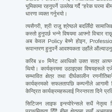
भूमिकामा रहनुपर्ने उल्लेख गर्दै “हरेक घरमा ब
धारणा व्यक्त गर्नुभयो।
त्यसैगरी, श्री राजु श्रेष्ठले बदलिँदो स
कस्तो हुनुपर्छ भन्ने विषयमा आफ्नो विचार रा
अब केवल Policy बेच्ने होइन, Professi
रूपान्तरण हुनुपर्ने आवश्यकता उहाँले औंल्याउ
करिब ४० मिनेट अवधिको उक्त सत्र अत्यन्त
थियो। कार्यक्रममा उठाइएका विषयहरूले एजेन
सम्भावित क्षेत्र तथा दीर्घकालीन रणनीति
कार्यक्रमको सफलतापछि कम्पनीले आगामी द
केन्द्रित कार्यक्रमहरूलाई निरन्तरता दिने प्र
सिटिजन लाइफ इन्स्योरेन्सले सधैं नेतृत्
प्राथमिकता दिँदै बीमा क्षेत्रमा नयाँ अभ्