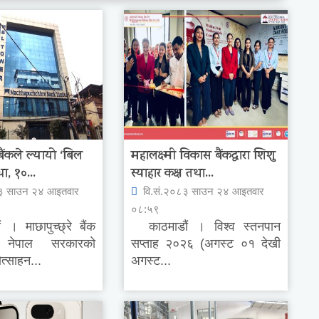
 बैंकले ल्यायो ‘बिल
महालक्ष्मी विकास बैंकद्धारा शिशु
ा, १०...
स्याहार कक्ष तथा...
३ साउन २४ आइतवार
वि.सं.२०८३ साउन २४ आइतवार
०८:५९
 माछापुच्छ्रे बैंक
काठमाडौं । विश्व स्तनपान
े नेपाल सरकारको
सप्ताह २०२६ (अगस्ट ०१ देखी
ोत्साहन...
अगस्ट...