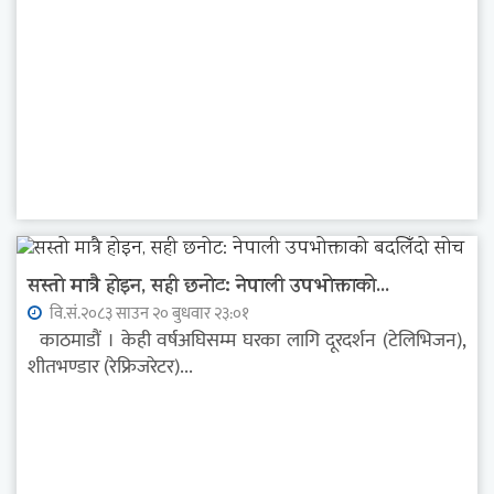
सस्तो मात्रै होइन, सही छनोट: नेपाली उपभोक्ताको...
वि.सं.२०८३ साउन २० बुधवार २३:०१
काठमाडौं । केही वर्षअघिसम्म घरका लागि दूरदर्शन (टेलिभिजन),
शीतभण्डार (रेफ्रिजरेटर)...