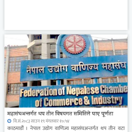
महासंघअन्तर्गत थप तीन विषयगत समितिले पाए पूर्णता
वि.सं.२०८३ साउन १९ मंगलवार १०:५४
काठमाडौं । नेपाल उद्योग वाणिज्य महासंघअन्तर्गत थप तीन वटा