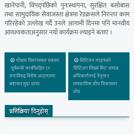
खानेपानी, विपद्पछिको पुनःस्थापना, सुरक्षित बसोबास
तथा सामुदायिक सेवाजस्ता क्षेत्रमा रेडक्रसले निरन्तर काम
गरिरहेको उल्लेख गर्दै उनले आगामी दिनमा पनि मानवीय
आवश्यकताअनुसार नयाँ कार्यक्रम ल्याइने बताए ।
पोखरा विमानस्थल प्रकरण
सिटिजन लाइफको
: पूर्वमन्त्री कार्कीसहित १४
‘सिटिजन लिडर्स मिट’ सम्पन्न,
जनाविरुद्ध विशेष अदालतमा
अभिकर्तालाई नेतृत्व र
भ्रष्टाचार मुद्दा दायर
व्यवसायिक सीप विकासमा
जोड
प्रतिक्रिया दिनुहोस्