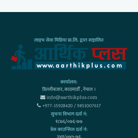
लाइभ सेवा मिडिया प्रा.लि. द्वारा सञ्चालित
कार्यालय:
डिल्लीबजार, काठमाडाैँ , नेपाल ।
info@aarthikplus.com
+977-15928420 / 9851007617
सुचना विभाग दर्ता नं:
१८७६/०७६-७७
प्रेस काउन्सिल दर्ता नं:
३४१/०७५-७६