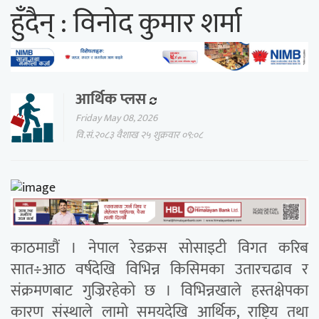
हुँदैन् : विनोद कुमार शर्मा
आर्थिक प्लस
Friday May 08, 2026
वि.सं.२०८३ वैशाख २५ शुक्रवार ०९:०८
काठमाडौं । नेपाल रेडक्रस सोसाइटी विगत करिब
सात÷आठ वर्षदेखि विभिन्न किसिमका उतारचढाव र
संक्रमणबाट गुज्रिरहेको छ । विभिन्नखाले हस्तक्षेपका
कारण संस्थाले लामो समयदेखि आर्थिक, राष्ट्रिय तथा