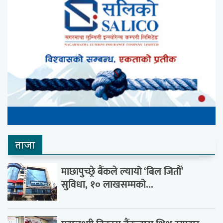
ताजा
माछापुच्छ्रे बैंकले ल्यायो ‘बिल जितौँ’
सुविधा, १० लाखसम्मको...