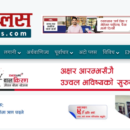
लगानी
अर्थवाणिज्य
पूर्वाधार
अटो प्लस
विविध
E