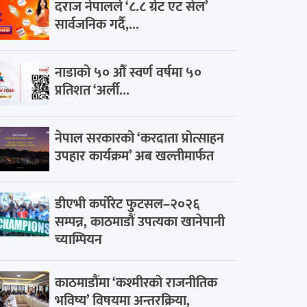
दराज नेपालले ‘८.८ ग्रेट एट सेल’
सार्वजनिक गर्दै,...
नाडाको ५० औँ स्वर्ण वर्षमा ५०
प्रतिशत ‘अर्ली...
नेपाल सरकारको ‘करदाता प्रोत्साहन
उपहार कार्यक्रम’ अब खल्तीमार्फत
डीएभी कर्पोरेट फुटसल–२०२६
सम्पन्न, काठमाडौं उपत्यका खानेपानी
च्याम्पियन
काठमाडौंमा ‘कश्मीरको राजनीतिक
भविष्य’ विषयमा अन्तरक्रिया,