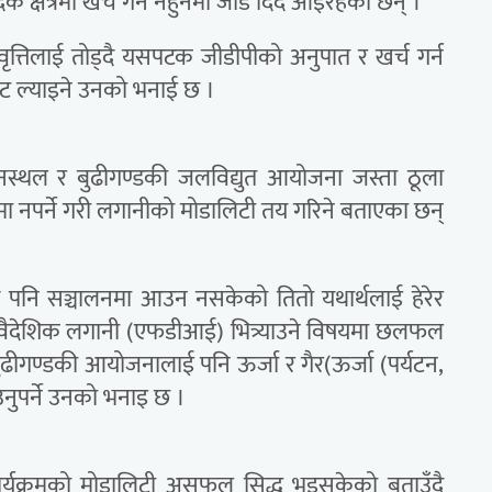
 क्षेत्रमा खर्च गर्न नहुनेमा जोड दिँदै आइरहेका छन् ।
वृत्तिलाई तोड्दै यसपटक जीडीपीको अनुपात र खर्च गर्न
ेट ल्याइने उनको भनाई छ ।
य विमानस्थल र बुढीगण्डकी जलविद्युत आयोजना जस्ता ठूला
ाप) मा नपर्ने गरी लगानीको मोडालिटी तय गरिने बताएका छन्
पनि सञ्चालनमा आउन नसकेको तितो यथार्थलाई हेरेर
यक्ष वैदेशिक लगानी (एफडीआई) भित्र्याउने विषयमा छलफल
ीगण्डकी आयोजनालाई पनि ऊर्जा र गैर(ऊर्जा (पर्यटन,
ाउनुपर्ने उनको भनाइ छ ।
मा कार्यक्रमको मोडालिटी असफल सिद्ध भइसकेको बताउँदै