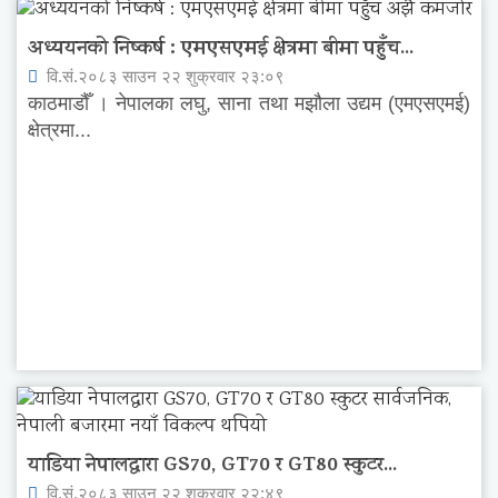
अध्ययनको निष्कर्ष : एमएसएमई क्षेत्रमा बीमा पहुँच...
वि.सं.२०८३ साउन २२ शुक्रवार २३:०९
काठमाडौँ । नेपालका लघु, साना तथा मझौला उद्यम (एमएसएमई)
क्षेत्रमा...
याडिया नेपालद्वारा GS70, GT70 र GT80 स्कुटर...
वि.सं.२०८३ साउन २२ शुक्रवार २२:४९