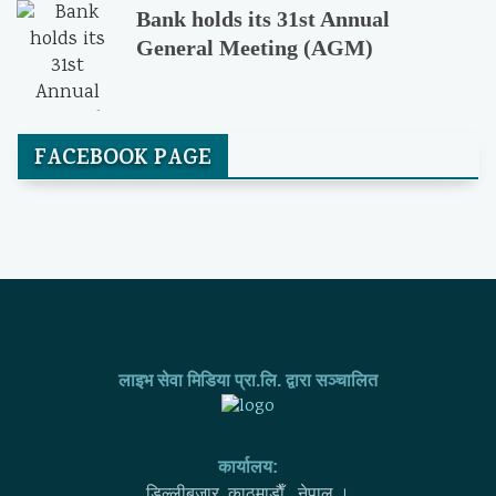
Bank holds its 31st Annual
General Meeting (AGM)
FACEBOOK PAGE
लाइभ सेवा मिडिया प्रा.लि. द्वारा सञ्चालित
कार्यालय:
डिल्लीबजार, काठमाडाैँ , नेपाल ।