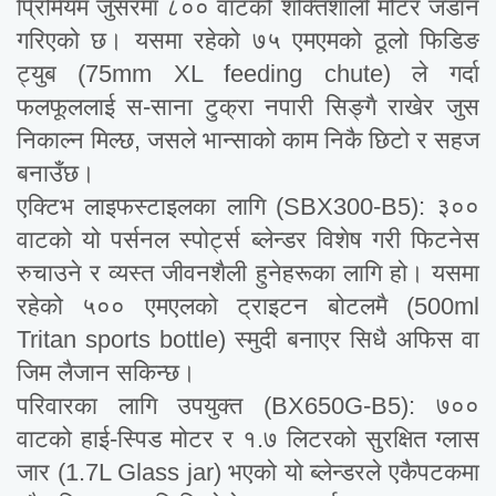
प्रिमियम जुसरमा ८०० वाटको शक्तिशाली मोटर जडान
गरिएको छ। यसमा रहेको ७५ एमएमको ठूलो फिडिङ
ट्युब (75mm XL feeding chute) ले गर्दा
फलफूललाई स-साना टुक्रा नपारी सिङ्गै राखेर जुस
निकाल्न मिल्छ, जसले भान्साको काम निकै छिटो र सहज
बनाउँछ।
एक्टिभ लाइफस्टाइलका लागि (SBX300-B5): ३००
वाटको यो पर्सनल स्पोर्ट्स ब्लेन्डर विशेष गरी फिटनेस
रुचाउने र व्यस्त जीवनशैली हुनेहरूका लागि हो। यसमा
रहेको ५०० एमएलको ट्राइटन बोटलमै (500ml
Tritan sports bottle) स्मुदी बनाएर सिधै अफिस वा
जिम लैजान सकिन्छ।
परिवारका लागि उपयुक्त (BX650G-B5): ७००
वाटको हाई-स्पिड मोटर र १.७ लिटरको सुरक्षित ग्लास
जार (1.7L Glass jar) भएको यो ब्लेन्डरले एकैपटकमा