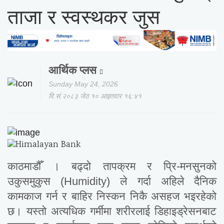
ताजा र स्वस्थकर जुस
आर्थिक प्लस
Sunday May 24, 2026
वि.सं.२०८३ जेठ १० आइतवार १६:४१
काठमाडौँ । बढ्दो तापक्रम र प्रि-मनसुनको
उकुसमुकुस (Humidity) ले गर्दा अहिले दैनिक
कामकाज गर्न र बाहिर निस्कन निकै असहज भइरहेको
छ। यस्तो अत्यधिक गर्मीमा शरीरलाई डिहाइड्रेसनबाट