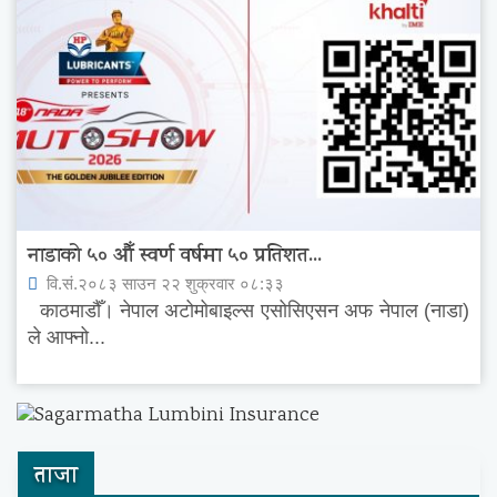
नाडाको ५० औँ स्वर्ण वर्षमा ५० प्रतिशत...
वि.सं.२०८३ साउन २२ शुक्रवार ०८:३३
काठमाडौँ। नेपाल अटोमोबाइल्स एसोसिएसन अफ नेपाल (नाडा)
ले आफ्नो...
ताजा