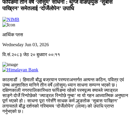
फर्पिङमा तीन वर्षे ‘लोसुम’ साधना : थुग्जे वाङछ्युक ‘सुबास
पाख्रिन’ समेतलाई ‘दोर्जेलोपेन’ उपाधि
आर्थिक प्लस
Wednesday Jun 03, 2026
वि.सं.२०८३ जेठ २० बुधवार ००:११
काठमाडौं । हिमाली बौद्ध बज्रयान परम्पराअन्तर्गत अत्यन्त कठिन, पवित्र एवं
उच्च अनुशासित मानिने तीन वर्षे (लोसुम) ध्यान साधना सम्पन्न भएको छ।
दक्षिणकाली नगरपालिकास्थित फर्पिङमा रहेको परमपूज्य क्याब्जे ज्याड्रल
साङ्गे दोर्जे रिन्पोछेको ‘ज्याड्रल रिन्पोछे गुम्बा’ मा यो गहन आध्यात्मिक अनुष्ठान
पूर्ण भएको हो। साधना पूरा गरेसँगै साधक कर्म ल्हुङतोक ‘सुबास पाख्रिन’
लगायतले बौद्ध दर्शनको गरिमामय ‘दोर्जेलोपेन’ (लामा) को उपाधि प्राप्त
गर्नुभएको छ।