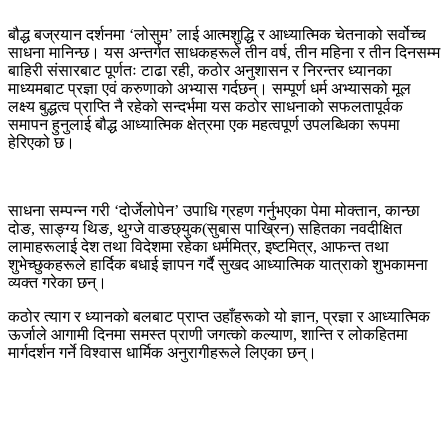
बौद्ध बज्रयान दर्शनमा ‘लोसुम’ लाई आत्मशुद्धि र आध्यात्मिक चेतनाको सर्वोच्च
साधना मानिन्छ। यस अन्तर्गत साधकहरूले तीन वर्ष, तीन महिना र तीन दिनसम्म
बाहिरी संसारबाट पूर्णतः टाढा रही, कठोर अनुशासन र निरन्तर ध्यानका
माध्यमबाट प्रज्ञा एवं करुणाको अभ्यास गर्दछन्। सम्पूर्ण धर्म अभ्यासको मूल
लक्ष्य बुद्धत्व प्राप्ति नै रहेको सन्दर्भमा यस कठोर साधनाको सफलतापूर्वक
समापन हुनुलाई बौद्ध आध्यात्मिक क्षेत्रमा एक महत्वपूर्ण उपलब्धिका रूपमा
हेरिएको छ।
साधना सम्पन्न गरी ‘दोर्जेलोपेन’ उपाधि ग्रहण गर्नुभएका पेमा मोक्तान, कान्छा
दोङ, साङ्ग्य थिङ, थुग्जे वाङछ्युक(सुबास पाख्रिन) सहितका नवदीक्षित
लामाहरूलाई देश तथा विदेशमा रहेका धर्ममित्र, इष्टमित्र, आफन्त तथा
शुभेच्छुकहरूले हार्दिक बधाई ज्ञापन गर्दै सुखद आध्यात्मिक यात्राको शुभकामना
व्यक्त गरेका छन्।
कठोर त्याग र ध्यानको बलबाट प्राप्त उहाँहरूको यो ज्ञान, प्रज्ञा र आध्यात्मिक
ऊर्जाले आगामी दिनमा समस्त प्राणी जगत्को कल्याण, शान्ति र लोकहितमा
मार्गदर्शन गर्ने विश्वास धार्मिक अनुरागीहरूले लिएका छन्।