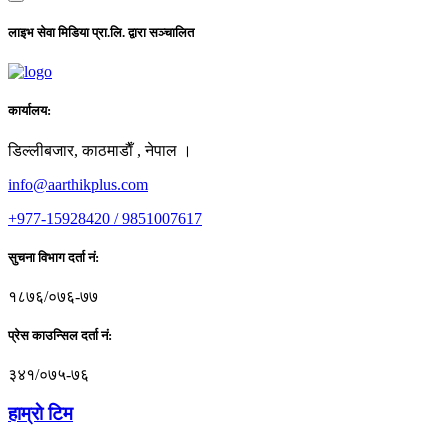
लाइभ सेवा मिडिया प्रा.लि. द्वारा सञ्चालित
कार्यालय:
डिल्लीबजार, काठमाडाैँ , नेपाल ।
info@aarthikplus.com
+977-15928420 / 9851007617
सुचना विभाग दर्ता नं:
१८७६/०७६-७७
प्रेस काउन्सिल दर्ता नं:
३४१/०७५-७६
हाम्राे टिम