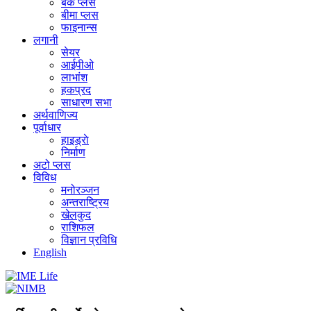
बैंक प्लस
बीमा प्लस
फाइनान्स
लगानी
सेयर
आईपीओ
लाभांश
हकप्रद
साधारण सभा
अर्थवाणिज्य
पूर्वाधार
हाइड्राे
निर्माण
अटो प्लस
विविध
मनोरञ्जन
अन्तराष्ट्रिय
खेलकुद
राशिफल
विज्ञान प्रविधि
English