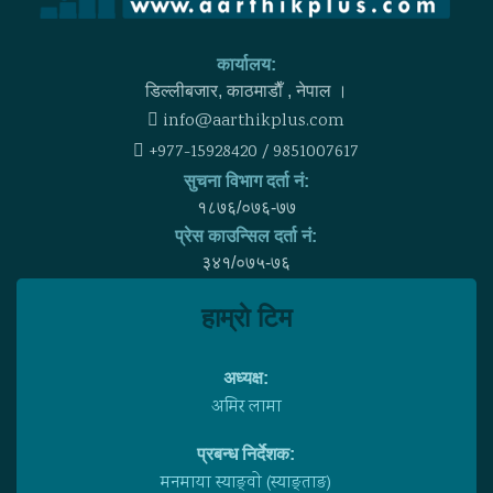
कार्यालय:
डिल्लीबजार, काठमाडाैँ , नेपाल ।
info@aarthikplus.com
+977-15928420 / 9851007617
सुचना विभाग दर्ता नं:
१८७६/०७६-७७
प्रेस काउन्सिल दर्ता नं:
३४१/०७५-७६
हाम्राे टिम
अध्यक्ष:
अमिर लामा
प्रबन्ध निर्देशक:
मनमाया स्याङ्वाे (स्याङ्ताङ)