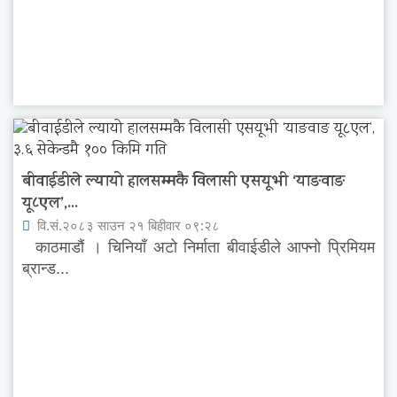
बीवाईडीले ल्यायो हालसम्मकै विलासी एसयूभी ‘याङवाङ
यू८एल’,...
वि.सं.२०८३ साउन २१ बिहीवार ०९:२८
काठमाडौं । चिनियाँ अटो निर्माता बीवाईडीले आफ्नो प्रिमियम
ब्रान्ड...