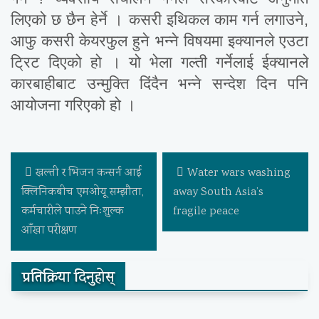
लिएको छ छैन हेर्ने । कसरी इथिकल काम गर्न लगाउने,
आफु कसरी केयरफुल हुने भन्ने विषयमा इक्यानले एउटा
ट्रिट दिएको हो । यो भेला गल्ती गर्नेलाई ईक्यानले
कारबाहीबाट उन्मुक्ति दिंदैन भन्ने सन्देश दिन पनि
आयोजना गरिएको हो ।
खल्ती र भिजन कन्सर्न आई
Water wars washing
क्लिनिकबीच एमओयू सम्झौता,
away South Asia’s
कर्मचारीले पाउने निःशुल्क
fragile peace
आँखा परीक्षण
प्रतिक्रिया दिनुहोस्