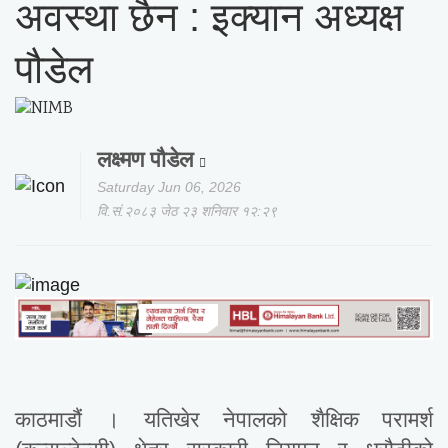
अवस्था छैन : इक्यान अध्यक्ष
पौडेल
लक्ष्मण पौडेल
Saturday Jun 06, 2026
वि.सं.२०८३ जेठ २३ शनिवार १२:२९
काठमाडौं । यतिखेर नेपालको शैक्षिक परामर्श