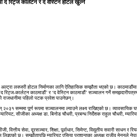
 द रिट्ज कार्लटन र द वेस्टिन होटल खुल्ने
ुई अल्ट्रा लक्जरी होटल निर्माणका लागि ऐतिहासिक सम्झौता भएको छ। काठमाडौं
 रिट्ज-कार्लटन काठमाडौं’ र ‘द वेस्टिन काठमाडौं’ सञ्चालन गर्ने समझदारीपत्रम
ालको राजधानीमा पहिलो पटक प्रवेश पाउनेछन्।
् २०३१ सम्ममा पूर्ण रूपमा सञ्चालनमा ल्याउने लक्ष्य राखिएको छ। व्यावसायिक घर
ड म्यारियट, सीजीका अध्यक्ष डा. बिनोड चौधरी, प्रबन्ध निर्देशक राहुल चौधरी, म्यारि
जी, वित्तीय सेवा, दूरसञ्चार, शिक्षा, पूर्वाधार, सिमेन्ट, विद्युतीय सवारी साधन र
 लिइएको छ। सम्झौतापछि म्यारियट एसिया प्रशान्तका अध्यक्ष राजीव मेननले नेपाल