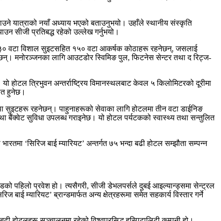
‍याउने यात्राको नयाँ अध्याय भएको बताउनुभयो। उहाँले स्थानीय संस्कृति
्‍याउन सीजी प्रतिबद्ध रहेको उल्लेख गर्नुभयो।
होटलमा ३० वटा विशाल सुइटसहित १५० वटा आकर्षक कोठाहरू रहनेछन्, जसलाई
क्नेछन्। मनोरञ्जनका लागि आउटडोर स्विमिङ पुल, फिटनेस सेन्टर तथा द रिट्ज-
 यो होटल त्रिभुवन अन्तर्राष्ट्रिय विमानस्थलबाट केवल ५ किलोमिटरको दूरीमा
ित हुनेछ।
तथा सुइटहरू रहनेछन्। पाहुनाहरूको सेवाका लागि होटलमा तीन वटा डाईनिङ
था बैंक्वेट सुविधा उपलब्ध गराइनेछ। यो होटल पर्यटकको स्वास्थ्य तथा सन्तुलित
ारतमा ‘सिरिज बाई म्यारियट’ अन्तर्गत ७५ भन्दा बढी होटल सम्झौता सम्पन्न
को पहिलो प्रवेश हो। त्यसैगरी, सीजी डेभलपर्सले दुबई आइल्यान्ड्समा सेन्ट्रल
बाई म्यारियट’ ब्रान्डमार्फत अन्य क्षेत्रहरूमा समेत सहकार्य विस्तार गर्ने
दा बढी होटलहरू सञ्चालनमा रहेको विश्वप्रसिद्ध हस्पिटालिटी कम्पनी हो।