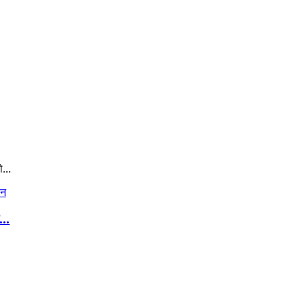
...
..