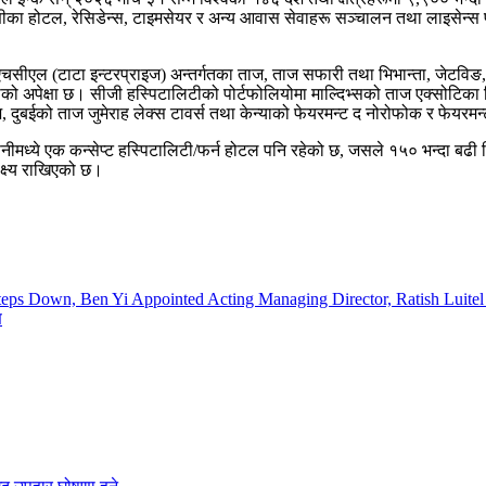
्रेणीका होटल, रेसिडेन्स, टाइमसेयर र अन्य आवास सेवाहरू सञ्चालन तथा लाइसेन्स 
 आईएचसीएल (टाटा इन्टरप्राइज) अन्तर्गतका ताज, ताज सफारी तथा भिभान्ता, जेटवि
ीको अपेक्षा छ। सीजी हस्पिटालिटीको पोर्टफोलियोमा माल्दिभ्सको ताज एक्सोटिका र
दुबईको ताज जुमेराह लेक्स टावर्स तथा केन्याको फेयरमन्ट द नोरोफोक र फेयरमन्ट
पनीमध्ये एक कन्सेप्ट हस्पिटालिटी/फर्न होटल पनि रहेको छ, जसले १५० भन्दा बढी म
क्ष्य राखिएको छ।
eps Down, Ben Yi Appointed Acting Managing Director, Ratish Luite
ण