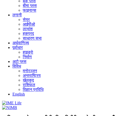
बैंक प्लस
बीमा प्लस
फाइनान्स
लगानी
सेयर
आईपीओ
लाभांश
हकप्रद
साधारण सभा
अर्थवाणिज्य
पूर्वाधार
हाइड्राे
निर्माण
अटो प्लस
विविध
मनोरञ्जन
अन्तराष्ट्रिय
खेलकुद
राशिफल
विज्ञान प्रविधि
English