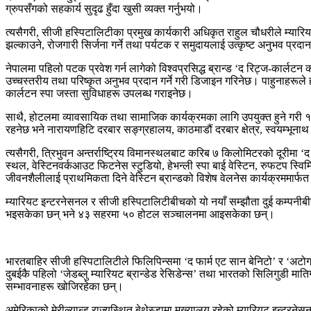
ग्रुपसँगको सहकार्य सुदृढ हुँदा खुसी व्यक्त गर्नुभयो।
त्यसैगरी, सीजी हस्पिटालिटीका प्रमुख कार्यकारी अधिकृत राहुल चौधरीले म्यारियट
झल्काउने, रोजगारी सिर्जना गर्ने तथा पर्यटक र समुदायलाई उत्कृष्ट अनुभव प्रदान गर
नेपालमा पहिलो पटक प्रवेश गर्न लागेको विश्वप्रसिद्ध ब्रान्ड ‘द रिट्ज-कार्
उच्चस्तरीय तथा परिष्कृत अनुभव प्रदान गर्ने गरी डिजाइन गरिनेछ। पाहुनाहरूल
कार्लटन स्पा जस्ता सुविधाहरू उपलब्ध गराइनेछ।
साथै, होटलमा व्यावसायिक तथा सामाजिक कार्यक्रमका लागि उपयुक्त हुने गरी ११
रहनेछ भने नारायणहिटि दरबार सङ्ग्रहालय, काठमाडौं दरबार क्षेत्र, स्वयम्भून
त्यसैगरी, त्रिभुवन अन्तर्राष्ट्रिय विमानस्थलबाट करिब ७ किलोमिटरको दूरी
स्थल, वेस्टिनवर्कआउट फिटनेस स्टुडियो, हेभन्ली स्पा बाई वेस्टिन, रुफटप स्वि
जीवनशैलीलाई प्राथमिकता दिने वेस्टिन ब्रान्डको विशेष वेलनेस कार्यक्रममार्फत 
म्यारियट इन्टरनेसनल र सीजी हस्पिटालिटीबीचको यो नयाँ सम्झौता दुई कम्पनीब
भइसकेका छन् भने ४३ सहरमा ५० होटल सञ्चालनमा आइसकेका छन्।
भारतबाहिर सीजी हस्पिटालिटीले फिलिपिन्समा ‘द फार्म एट सान बेनिटो’ र ‘अटोग
दुबईकै पहिलो ‘जेडब्लु म्यारियट ब्रान्डेड रेसिडेन्स’ तथा भारतको सिलिगुडी माति
सम्भावनाहरू खोजिरहेका छन्।
अमेरिकाको मेरील्यान्ड राज्यस्थित बेथेस्डामा मुख्यालय रहेको म्यारियट इन्टरन