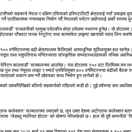
सँगको सहकार्य नेपाल र दक्षिण एसियाको हस्पिटालिटी क्षेत्रलाई नयाँ उचाइमा पुर्
्ने प्रतीकात्मक गन्तव्यहरू निर्माण गर्दै नेपालको पर्यटन उद्योगलाई अर्को स्तरमा पुर
लटन काठमाडौं’ राजधानीको प्रमुख पर्यटकीय क्षेत्र ठमेलमा स्थापना हुनेछ। यो 
े होटलका पाँचवटा फरक रेस्टुरेन्ट तथा बारमार्फत उत्कृष्ट खानाको स्वाद लिन स
०० वर्गमिटरभन्दा बढी क्षेत्रफलमा फैलिएको अत्याधुनिक सुविधायुक्त हल रहनेछ।
ाथ स्तूपा तथा पशुपतिनाथ मन्दिरजस्ता सांस्कृतिक सम्पदास्थलहरूको नजिक अवस्थ
मा ‘द वेस्टिन काठमाडौं’ सञ्चालनमा आउनेछ। यस होटलमा १५० वटा प्रिमियम रुम 
मिङ पुल तथा नेचुरल लाइट र स्मार्ट प्रविधियुक्त ७०० वर्गमिटरभन्दा बढीको बैठक त
यात्राको थकान कम गर्ने उद्देश्यका साथ निर्माण हुन लागेको हो।
ीचको दशकौंदेखिको बलियो सहकार्यको पछिल्लो कडी हो। दुई वर्षभन्दा कम अवधिमा भ
्राफ कलेक्सन’ सञ्चालनमा ल्याएको छ, जुन उक्त देशमा अटोग्राफ कलेक्सन ब्रान्ड
गरामा ‘जेडब्लु म्यारियट होटल’ को घोषणा गरिसकेको छ। हाल यी दुवै कम्पनीले ‘सिरिज 
ेसनल इन्क सन् २०२६ मार्च ३१ सम्म विश्वका १४६ देश तथा क्षेत्रहरूमा ९,९०० भन्