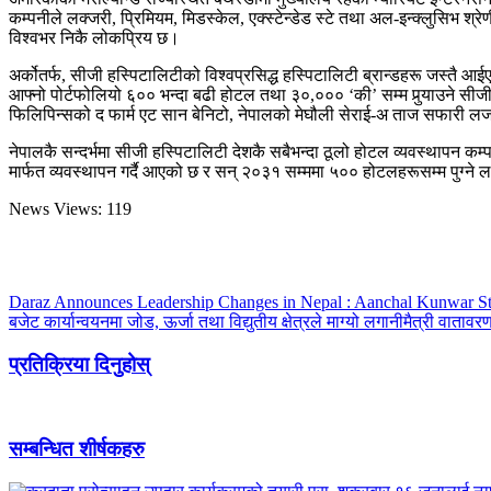
कम्पनीले लक्जरी, प्रिमियम, मिडस्केल, एक्स्टेन्डेड स्टे तथा अल-इन्क्लुसिभ श
विश्वभर निकै लोकप्रिय छ।
अर्कोतर्फ, सीजी हस्पिटालिटीको विश्वप्रसिद्ध हस्पिटालिटी ब्रान्डहरू जस्तै
आफ्नो पोर्टफोलियो ६०० भन्दा बढी होटल तथा ३०,००० ‘की’ सम्म पुर्‍याउने सीज
फिलिपिन्सको द फार्म एट सान बेनिटो, नेपालको मेघौली सेराई-अ ताज सफारी लज, 
नेपालकै सन्दर्भमा सीजी हस्पिटालिटी देशकै सबैभन्दा ठूलो होटल व्यवस्थापन कम्
मार्फत व्यवस्थापन गर्दै आएको छ र सन् २०३१ सम्ममा ५०० होटलहरूसम्म पुग्ने ल
News Views:
119
Daraz Announces Leadership Changes in Nepal : Aanchal Kunwar St
बजेट कार्यान्वयनमा जोड, ऊर्जा तथा विद्युतीय क्षेत्रले माग्यो लगानीमैत्री वातावर
प्रतिक्रिया दिनुहोस्
सम्बन्धित शीर्षकहरु