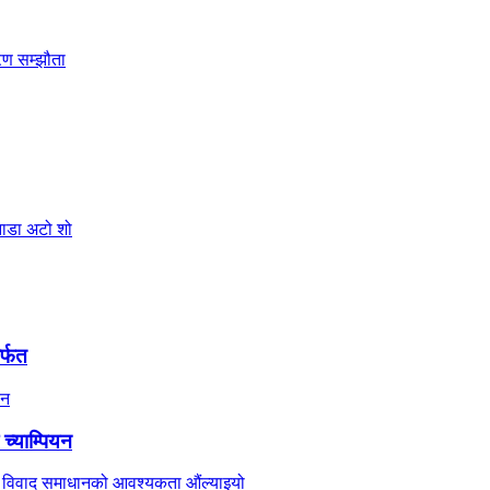
र्फत
च्याम्पियन