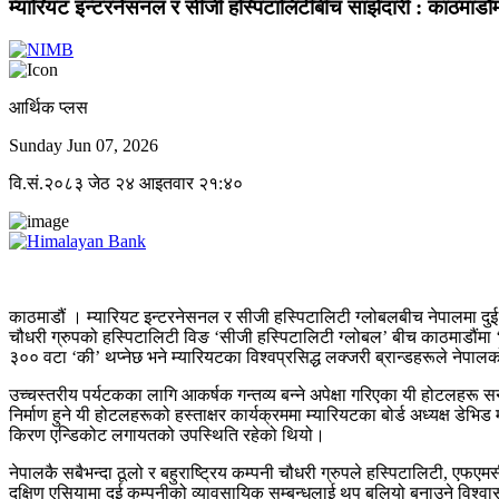
म्यारियट इन्टरनेसनल र सीजी हस्पिटालिटीबीच साझेदारी : काठमाडौंमा
आर्थिक प्लस
Sunday Jun 07, 2026
वि.सं.२०८३ जेठ २४ आइतवार २१:४०
काठमाडौं । म्यारियट इन्टरनेसनल र सीजी हस्पिटालिटी ग्लोबलबीच नेपालमा द
चौधरी ग्रुपको हस्पिटालिटी विङ ‘सीजी हस्पिटालिटी ग्लोबल’ बीच काठमाडौंमा ‘द
३०० वटा ‘की’ थप्नेछ भने म्यारियटका विश्वप्रसिद्ध लक्जरी ब्रान्डहरूले नेप
उच्चस्तरीय पर्यटकका लागि आकर्षक गन्तव्य बन्ने अपेक्षा गरिएका यी होटलहरू सन
निर्माण हुने यी होटलहरूको हस्ताक्षर कार्यक्रममा म्यारियटका बोर्ड अध्यक्ष डेभि
किरण एन्डिकोट लगायतको उपस्थिति रहेको थियो।
नेपालकै सबैभन्दा ठूलो र बहुराष्ट्रिय कम्पनी चौधरी ग्रुपले हस्पिटालिटी, एफएमसी
दक्षिण एसियामा दुई कम्पनीको व्यावसायिक सम्बन्धलाई थप बलियो बनाउने विश्वास