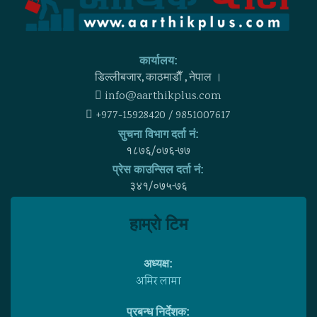
कार्यालय:
डिल्लीबजार, काठमाडाैँ , नेपाल ।
info@aarthikplus.com
+977-15928420 / 9851007617
सुचना विभाग दर्ता नं:
१८७६/०७६-७७
प्रेस काउन्सिल दर्ता नं:
३४१/०७५-७६
हाम्राे टिम
अध्यक्ष:
अमिर लामा
प्रबन्ध निर्देशक: