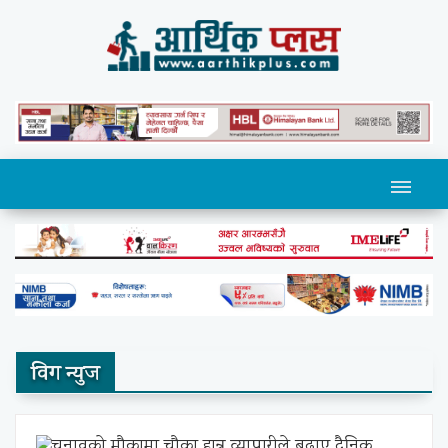
विग न्युज