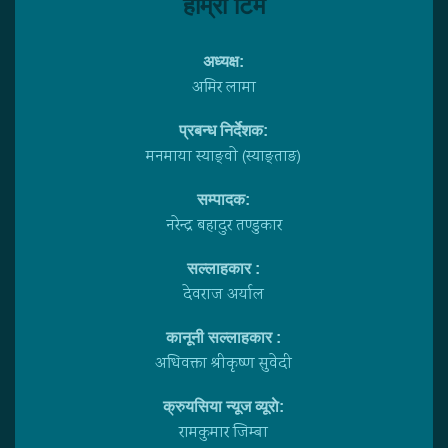
हाम्राे टिम
अध्यक्ष:
अमिर लामा
प्रबन्ध निर्देशक:
मनमाया स्याङ्वाे (स्याङ्ताङ)
सम्पादक:
नरेन्द्र बहादुर तण्डुकार
सल्लाहकार :
देवराज अर्याल
कानूनी सल्लाहकार :
अधिवक्ता श्रीकृष्ण सुवेदी
क्रुयसिया न्यूज व्यूराे:
रामकुमार जिम्बा