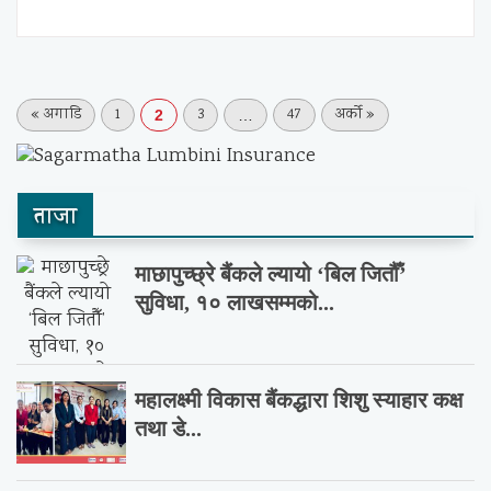
« अगाडि
1
3
47
अर्को »
2
…
ताजा
माछापुच्छ्रे बैंकले ल्यायो ‘बिल जितौँ’
सुविधा, १० लाखसम्मको...
महालक्ष्मी विकास बैंकद्धारा शिशु स्याहार कक्ष
तथा डे...