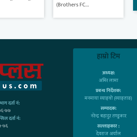
(Brothers FC...
हाम्राे टिम
अध्यक्ष:
अमिर लामा
प्रबन्ध निर्देशक:
मनमाया स्याङ्वाे (स्याङ्ताङ)
ाग दर्ता नं:
सम्पादक:
७६-७७
नरेन्द्र बहादुर तण्डुकार
्सिल दर्ता नं:
५-७६
सल्लाहकार :
देवराज अर्याल