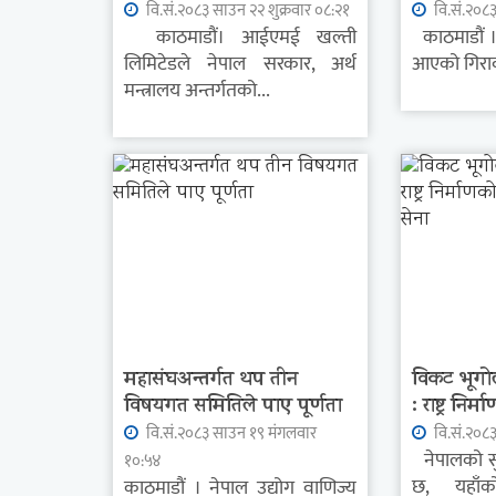
वि.सं.२०८३ साउन २२ शुक्रवार ०८:२१
वि.सं.२०८
काठमाडौं। आईएमई खल्ती
काठमाडौं ।
लिमिटेडले नेपाल सरकार, अर्थ
आएको गिरावट 
मन्त्रालय अन्तर्गतको...
महासंघअन्तर्गत थप तीन
विकट भूग
विषयगत समितिले पाए पूर्णता
: राष्ट्र निर्म
वि.सं.२०८३ साउन १९ मंगलवार
वि.सं.२०८
नेपालको स
१०:५४
छ, यहाँको
काठमाडौं । नेपाल उद्योग वाणिज्य