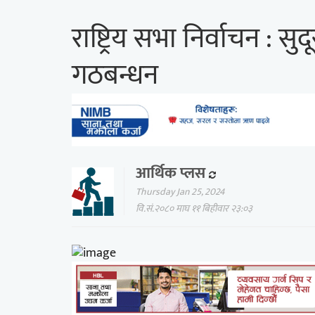
राष्ट्रिय सभा निर्वाचन : स
गठबन्धन
आर्थिक प्लस
Thursday Jan 25, 2024
वि.सं.२०८० माघ ११ बिहीवार २३:०३