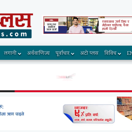
लगानी
अर्थवाणिज्य
पूर्वाधार
अटो प्लस
विविध
E