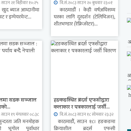
३ साउन २१ बिहीवार १०:२५
वि.सं.२०८३ साउन २० बुधवार २३:०१
 खुद ब्याज आम्दानीमा
काठमाडौं । केही वर्षअघिसम्म
र इम्पेयरमेन्ट...
घरका लागि दूरदर्शन (टेलिभिजन),
शीतभण्डार (रेफ्रिजरेटर)...
ोलमा सडक सञ्जाल
हङकङस्थित ब्रदर्स एफसीद्वारा
ाणको...
कलाकार र पत्रकारलाई जर्सी...
३ साउन १९ मंगलवार ०८:३८
वि.सं.२०८३ साउन १८ सोमवार २३:३२
ुन्दरता जति मनमोहक
काठमाडौं, साउन १८। हङकङमा
 भूगोल पूर्वाधार
क्रियाशील ब्रदर्स एफसी