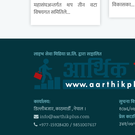
विकासका...
महासंघअन्तर्गत थप तीन वटा
विषयगत समितिले...
लाइभ सेवा मिडिया प्रा.लि. द्वारा सञ्चालित
कार्यालय:
सुचना विभ
डिल्लीबजार, काठमाडाैँ , नेपाल ।
१८७६/०
प्रेस काउन
info@aarthikplus.com
३४१/०७
+977-15928420 / 9851007617