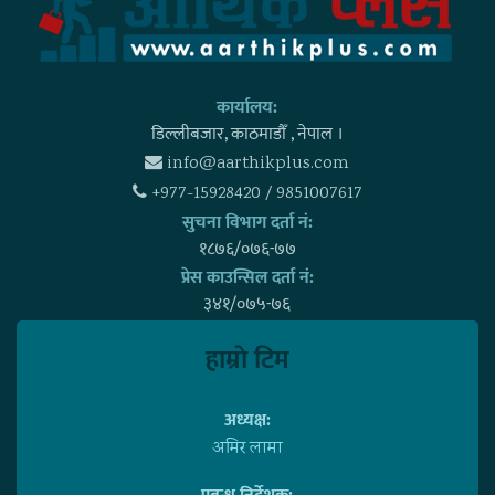
कार्यालय:
डिल्लीबजार, काठमाडाैँ , नेपाल ।
info@aarthikplus.com
+977-15928420 / 9851007617
सुचना विभाग दर्ता नं:
१८७६/०७६-७७
प्रेस काउन्सिल दर्ता नं:
३४१/०७५-७६
हाम्राे टिम
अध्यक्ष:
अमिर लामा