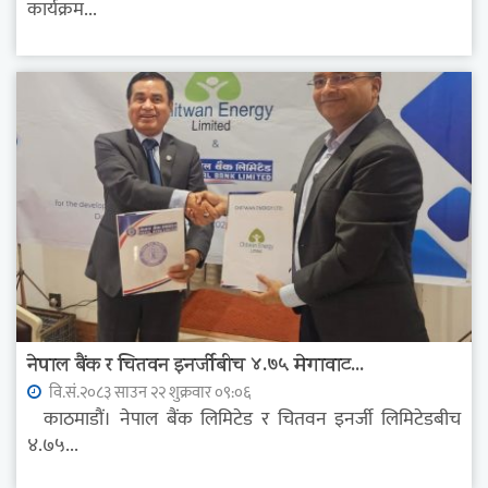
कार्यक्रम...
नेपाल बैंक र चितवन इनर्जीबीच ४.७५ मेगावाट...
वि.सं.२०८३ साउन २२ शुक्रवार ०९:०६
काठमाडौं। नेपाल बैंक लिमिटेड र चितवन इनर्जी लिमिटेडबीच
४.७५...