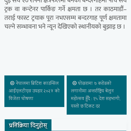
दुई सय २० रोपनी क्षेत्रफलमा बनेको बन्दरगाहमा पाँच सय
ट्रक वा कन्टेनर पार्किङ गर्ने क्षमता छ । तर काठमाडौं–
तराई फास्ट ट्रयाक पूरा नभएसम्म बन्दरगाह पूर्ण क्षमतामा
चल्ने सम्भावना भने न्यून देखिएको स्थानीयको बुझाइ छ ।
नेपालमा ब्रिटिश काउन्सिल
पोखरामा ७ करोडको
आईएलटीएस उपहार २०२४ को
लगानीमा अन्तर्राष्ट्रिय बेलुन
विजेता घोषणा
महोत्सव हुँदै : १५ देश सहभागी,
यस्तो छ टिकट दर
प्रतिक्रिया दिनुहोस्