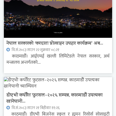
नेपाल सरकारको ‘करदाता प्रोत्साहन उपहार कार्यक्रम’ अब...
वि.सं.२०८३ साउन २२ शुक्रवार ०८:२१
काठमाडौं। आईएमई खल्ती लिमिटेडले नेपाल सरकार, अर्थ
मन्त्रालय अन्तर्गतको...
डीएभी कर्पोरेट फुटसल–२०२६ सम्पन्न, काठमाडौं उपत्यका
खानेपानी...
वि.सं.२०८३ साउन २१ बिहीवार ११:२६
काठमाडौं। डीएभी बिजनेस स्कुल र ह्युमन रिसोर्स सोसाइटी