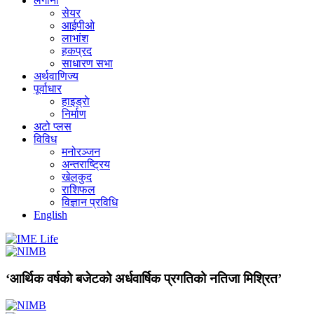
लगानी
सेयर
आईपीओ
लाभांश
हकप्रद
साधारण सभा
अर्थवाणिज्य
पूर्वाधार
हाइड्राे
निर्माण
अटो प्लस
विविध
मनोरञ्जन
अन्तराष्ट्रिय
खेलकुद
राशिफल
विज्ञान प्रविधि
English
‘आर्थिक वर्षको बजेटको अर्धवार्षिक प्रगतिको नतिजा मिश्रित’