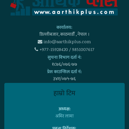
कार्यालय:
डिल्लीबजार, काठमाडाैँ , नेपाल ।
info@aarthikplus.com
+977-15928420 / 9851007617
सुचना विभाग दर्ता नं:
१८७६/०७६-७७
प्रेस काउन्सिल दर्ता नं:
३४१/०७५-७६
हाम्राे टिम
अध्यक्ष:
अमिर लामा
प्रबन्ध निर्देशक: