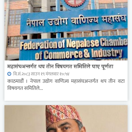
महासंघअन्तर्गत थप तीन विषयगत समितिले पाए पूर्णता
वि.सं.२०८३ साउन १९ मंगलवार १०:५४
काठमाडौं । नेपाल उद्योग वाणिज्य महासंघअन्तर्गत थप तीन वटा
विषयगत समितिले...