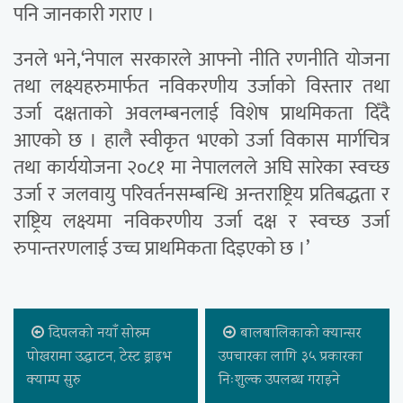
पनि जानकारी गराए ।
उनले भने,‘नेपाल सरकारले आफ्नो नीति रणनीति योजना
तथा लक्ष्यहरुमार्फत नविकरणीय उर्जाको विस्तार तथा
उर्जा दक्षताको अवलम्बनलाई विशेष प्राथमिकता दिँदै
आएको छ । हालै स्वीकृत भएको उर्जा विकास मार्गचित्र
तथा कार्ययोजना २०८१ मा नेपाललले अघि सारेका स्वच्छ
उर्जा र जलवायु परिवर्तनसम्बन्धि अन्तराष्ट्रिय प्रतिबद्धता र
राष्ट्रिय लक्ष्यमा नविकरणीय उर्जा दक्ष र स्वच्छ उर्जा
रुपान्तरणलाई उच्च प्राथमिकता दिइएको छ ।’
दिपलको नयाँ सोरुम
बालबालिकाको क्यान्सर
पोखरामा उद्घाटन, टेस्ट ड्राइभ
उपचारका लागि ३५ प्रकारका
क्याम्प सुरु
निःशुल्क उपलब्ध गराइने