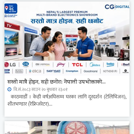
सस्तो मात्रै होइन, सही छनोट: नेपाली उपभोक्ताको...
वि.सं.२०८३ साउन २० बुधवार २३:०१
काठमाडौं । केही वर्षअघिसम्म घरका लागि दूरदर्शन (टेलिभिजन),
शीतभण्डार (रेफ्रिजरेटर)...