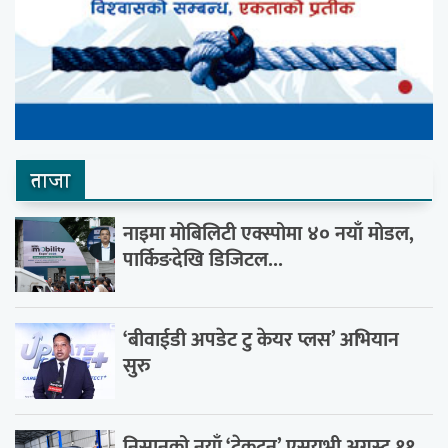
ताजा
नाइमा मोबिलिटी एक्स्पोमा ४० नयाँ मोडल,
पार्किङदेखि डिजिटल...
‘बीवाईडी अपडेट टु केयर प्लस’ अभियान
सुरु
निसानको नयाँ ‘टेकटन’ एसयूभी अगस्ट ११