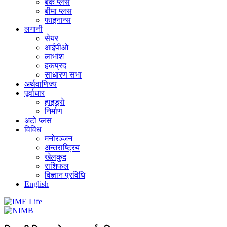
बैंक प्लस
बीमा प्लस
फाइनान्स
लगानी
सेयर
आईपीओ
लाभांश
हकप्रद
साधारण सभा
अर्थवाणिज्य
पूर्वाधार
हाइड्राे
निर्माण
अटो प्लस
विविध
मनोरञ्जन
अन्तराष्ट्रिय
खेलकुद
राशिफल
विज्ञान प्रविधि
English