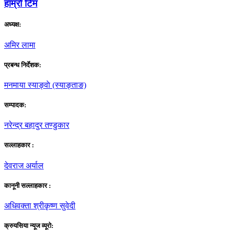
हाम्राे टिम
अध्यक्ष:
अमिर लामा
प्रबन्ध निर्देशक:
मनमाया स्याङ्वाे (स्याङ्ताङ)
सम्पादक:
नरेन्द्र बहादुर तण्डुकार
सल्लाहकार :
देवराज अर्याल
कानूनी सल्लाहकार :
अधिवक्ता श्रीकृष्ण सुवेदी
क्रुयसिया न्यूज व्यूराे: