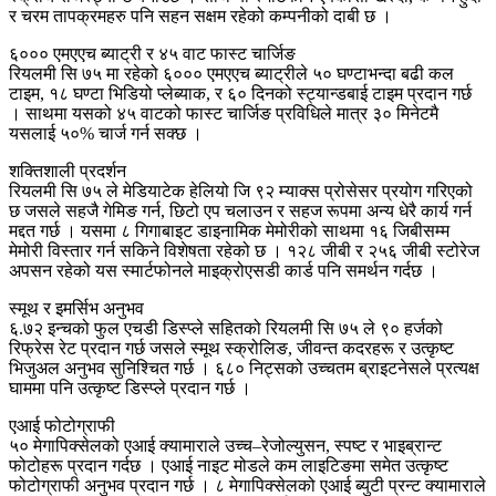
र चरम तापक्रमहरु पनि सहन सक्षम रहेको कम्पनीको दाबी छ ।
६००० एमएएच ब्याट्री र ४५ वाट फास्ट चार्जिङ
रियलमी सि ७५ मा रहेको ६००० एमएएच ब्याट्रीले ५० घण्टाभन्दा बढी कल
टाइम, १८ घण्टा भिडियो प्लेब्याक, र ६० दिनको स्ट्यान्डबाई टाइम प्रदान गर्छ
। साथमा यसको ४५ वाटको फास्ट चार्जिङ प्रविधिले मात्र ३० मिनेटमै
यसलाई ५०% चार्ज गर्न सक्छ ।
शक्तिशाली प्रदर्शन
रियलमी सि ७५ ले मेडियाटेक हेलियो जि ९२ म्याक्स प्रोसेसर प्रयोग गरिएको
छ जसले सहजै गेमिङ गर्न, छिटो एप चलाउन र सहज रूपमा अन्य धेरै कार्य गर्न
मद्दत गर्छ । यसमा ८ गिगाबाइट डाइनामिक मेमोरीको साथमा १६ जिबीसम्म
मेमोरी विस्तार गर्न सकिने विशेषता रहेको छ । १२८ जीबी र २५६ जीबी स्टोरेज
अपसन रहेको यस स्मार्टफोनले माइक्रोएसडी कार्ड पनि समर्थन गर्दछ ।
स्मूथ र इमर्सिभ अनुभव
६.७२ इन्चको फुल एचडी डिस्प्ले सहितको रियलमी सि ७५ ले ९० हर्जको
रिफ्रेस रेट प्रदान गर्छ जसले स्मूथ स्क्रोलिङ, जीवन्त कदरहरू र उत्कृष्ट
भिजुअल अनुभव सुनिश्चित गर्छ । ६८० निट्सको उच्चतम ब्राइटनेसले प्रत्यक्ष
घाममा पनि उत्कृष्ट डिस्प्ले प्रदान गर्छ ।
एआई फोटोग्राफी
५० मेगापिक्सेलको एआई क्यामाराले उच्च–रेजोल्युसन, स्पष्ट र भाइब्रान्ट
फोटोहरू प्रदान गर्दछ । एआई नाइट मोडले कम लाइटिङमा समेत उत्कृष्ट
फोटोग्राफी अनुभव प्रदान गर्छ । ८ मेगापिक्सेलको एआई ब्युटी प्रन्ट क्यामाराले