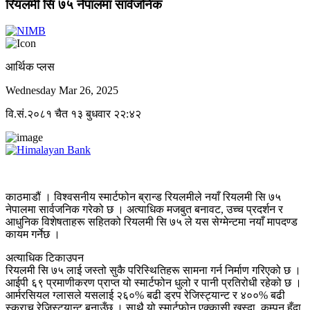
रियलमी सि ७५ नेपालमा सार्वजनिक
आर्थिक प्लस
Wednesday Mar 26, 2025
वि.सं.२०८१ चैत १३ बुधवार २२:४२
काठमाडौं । विश्वसनीय स्मार्टफोन ब्रान्ड रियलमीले नयाँ रियलमी सि ७५
नेपालमा सार्वजनिक गरेको छ । अत्याधिक मजबुत बनावट, उच्च प्रदर्शन र
आधुनिक विशेषताहरू सहितको रियलमी सि ७५ ले यस सेग्मेन्टमा नयाँ मापदण्ड
कायम गर्नेछ ।
अत्याधिक टिकाउपन
रियलमी सि ७५ लाई जस्तो सुकै परिस्थितिहरू सामना गर्न निर्माण गरिएको छ ।
आईपी ६९ प्रमाणीकरण प्राप्त यो स्मार्टफोन धुलो र पानी प्रतिरोधी रहेको छ ।
आर्मरसियल ग्लासले यसलाई २६०% बढी ड्रप रेजिस्ट्यान्ट र ४००% बढी
स्क्राच रेजिस्ट्यान्ट बनाउँछ । साथै यो स्मार्टफोन एक्कासी खस्दा, कम्पन हुँदा