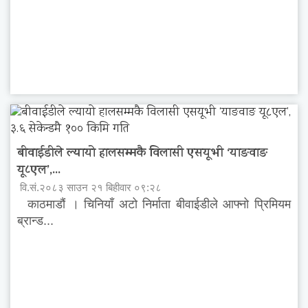
बीवाईडीले ल्यायो हालसम्मकै विलासी एसयूभी ‘याङवाङ
यू८एल’,...
वि.सं.२०८३ साउन २१ बिहीवार ०९:२८
काठमाडौं । चिनियाँ अटो निर्माता बीवाईडीले आफ्नो प्रिमियम
ब्रान्ड...