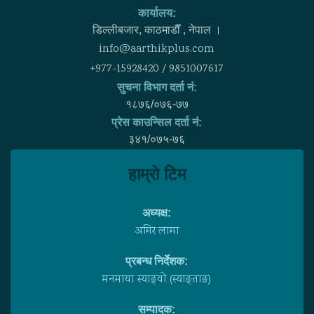
कार्यालय:
डिल्लीबजार, काठमाडाैँ , नेपाल ।
info@aarthikplus.com
+977-15928420 / 9851007617
सुचना विभाग दर्ता नं:
१८७६/०७६-७७
प्रेस काउन्सिल दर्ता नं:
३४१/०७५-७६
हाम्राे टिम
अध्यक्ष:
अमिर लामा
प्रबन्ध निर्देशक:
मनमाया स्याङ्वाे (स्याङ्ताङ)
सम्पादक: