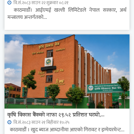
वि.सं.२०८३ साउन २२ शुक्रवार ०८:२१
काठमाडौं। आईएमई खल्ती लिमिटेडले नेपाल सरकार, अर्थ
मन्त्रालय अन्तर्गतको...
कृषि विकास बैंकको नाफा २९.५२ प्रतिशत घट्यो,...
वि.सं.२०८३ साउन २१ बिहीवार १०:२५
काठमाडौं । खुद ब्याज आम्दानीमा आएको गिरावट र इम्पेयरमेन्ट...