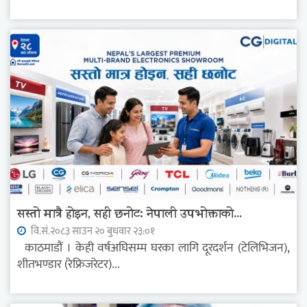
सस्तो मात्रै होइन, सही छनोट: नेपाली उपभोक्ताको...
वि.सं.२०८३ साउन २० बुधवार २३:०१
काठमाडौं । केही वर्षअघिसम्म घरका लागि दूरदर्शन (टेलिभिजन),
शीतभण्डार (रेफ्रिजरेटर)...