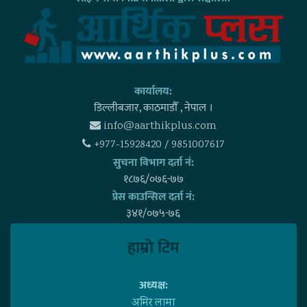
कार्यालय:
डिल्लीबजार, काठमाडाैँ , नेपाल ।
info@aarthikplus.com
+977-15928420 / 9851007617
सुचना विभाग दर्ता नं:
१८७६/०७६-७७
प्रेस काउन्सिल दर्ता नं:
३४१/०७५-७६
हाम्राे टिम
अध्यक्ष:
अमिर लामा