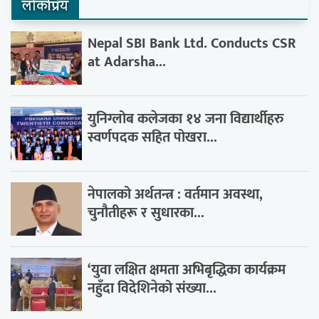
लाेकप्रिय
Nepal SBI Bank Ltd. Conducts CSR
at Adarsha...
युनिग्लोब कलेजका १४ जना विद्यार्थीहरु
स्वर्णपदक सहित पोखरा...
नेपालको अर्थतन्त्र : वर्तमान अवस्था,
चुनौतीहरू र सुधारका...
‘युवा लक्षित क्षमता अभिबृद्धिका कार्यक्रम
नहुँदा विदेशिनेको संख्या...