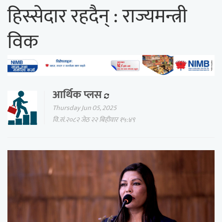
हिस्सेदार रहदैन् : राज्यमन्त्री
विक
आर्थिक प्लस
Thursday Jun 05, 2025
वि.सं.२०८२ जेठ २२ बिहीवार १५:४९