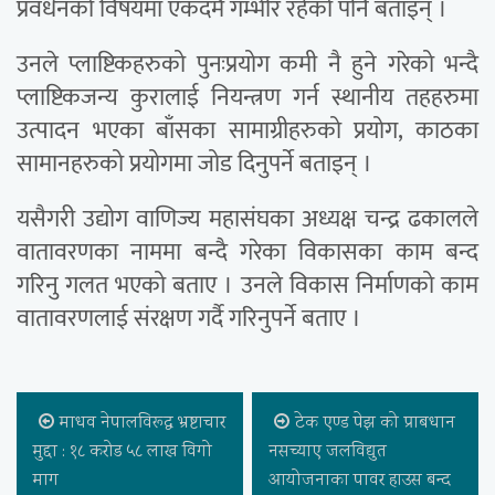
प्रवर्धनको विषयमा एकदमै गम्भीर रहेको पनि बताइन् ।
उनले प्लाष्टिकहरुको पुनःप्रयोग कमी नै हुने गरेको भन्दै
प्लाष्टिकजन्य कुरालाई नियन्त्रण गर्न स्थानीय तहहरुमा
उत्पादन भएका बाँसका सामाग्रीहरुको प्रयोग, काठका
सामानहरुको प्रयोगमा जोड दिनुपर्ने बताइन् ।
यसैगरी उद्योग वाणिज्य महासंघका अध्यक्ष चन्द्र ढकालले
वातावरणका नाममा बन्दै गरेका विकासका काम बन्द
गरिनु गलत भएको बताए । उनले विकास निर्माणको काम
वातावरणलाई संरक्षण गर्दै गरिनुपर्ने बताए ।
माधव नेपालविरूद्ध भ्रष्टाचार
टेक एण्ड पेझ को प्राबधान
मुद्दा : १८ करोड ५८ लाख विगो
नसच्याए जलविद्युत
माग
आयोजनाका पावर हाउस बन्द