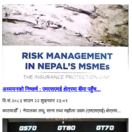
अध्ययनको निष्कर्ष : एमएसएमई क्षेत्रमा बीमा पहुँच...
वि.सं.२०८३ साउन २२ शुक्रवार २३:०९
काठमाडौँ । नेपालका लघु, साना तथा मझौला उद्यम (एमएसएमई) क्षेत्रमा...