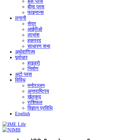
बैंक प्लस
बीमा प्लस
फाइनान्स
लगानी
सेयर
आईपीओ
लाभांश
हकप्रद
साधारण सभा
अर्थवाणिज्य
पूर्वाधार
हाइड्राे
निर्माण
अटो प्लस
विविध
मनोरञ्जन
अन्तराष्ट्रिय
खेलकुद
राशिफल
विज्ञान प्रविधि
English