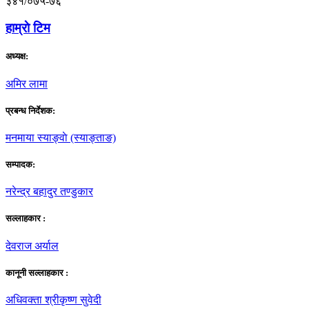
३४१/०७५-७६
हाम्राे टिम
अध्यक्ष:
अमिर लामा
प्रबन्ध निर्देशक:
मनमाया स्याङ्वाे (स्याङ्ताङ)
सम्पादक:
नरेन्द्र बहादुर तण्डुकार
सल्लाहकार :
देवराज अर्याल
कानूनी सल्लाहकार :
अधिवक्ता श्रीकृष्ण सुवेदी