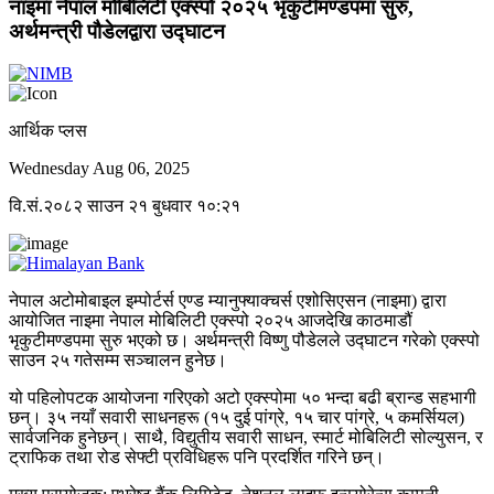
नाइमा नेपाल मोबिलिटी एक्स्पो २०२५ भृकुटीमण्डपमा सुरु,
अर्थमन्त्री पौडेलद्वारा उद्घाटन
आर्थिक प्लस
Wednesday Aug 06, 2025
वि.सं.२०८२ साउन २१ बुधवार १०:२१
नेपाल अटोमोबाइल इम्पोर्टर्स एण्ड म्यानुफ्याक्चर्स एशोसिएसन (नाइमा) द्वारा
आयोजित नाइमा नेपाल मोबिलिटी एक्स्पो २०२५ आजदेखि काठमाडौं
भृकुटीमण्डपमा सुरु भएको छ। अर्थमन्त्री विष्णु पौडेलले उद्घाटन गरेकाे एक्स्पो
साउन २५ गतेसम्म सञ्चालन हुनेछ।
यो पहिलोपटक आयोजना गरिएको अटो एक्स्पोमा ५० भन्दा बढी ब्रान्ड सहभागी
छन्। ३५ नयाँ सवारी साधनहरू (१५ दुई पांग्रे, १५ चार पांग्रे, ५ कमर्सियल)
सार्वजनिक हुनेछन्। साथै, विद्युतीय सवारी साधन, स्मार्ट मोबिलिटी सोल्युसन, र
ट्राफिक तथा रोड सेफ्टी प्रविधिहरू पनि प्रदर्शित गरिने छन्।