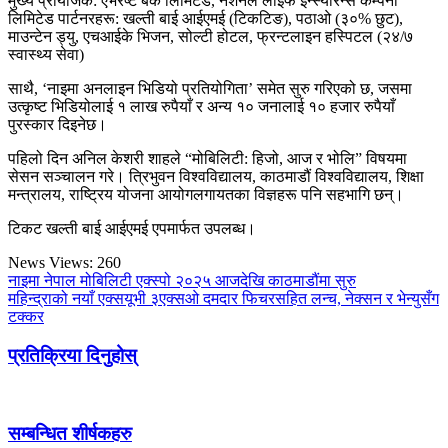
मुख्य प्रायोजक: एभरेष्ट बैंक लिमिटेड, नेशनल लाइफ इन्स्योरेन्स कम्पनी
लिमिटेड पार्टनरहरू: खल्ती बाई आईएमई (टिकटिङ), पठाओ (३०% छुट),
माउन्टेन ड्यु, एचआईके भिजन, सोल्टी होटल, फ्रन्टलाइन हस्पिटल (२४/७
स्वास्थ्य सेवा)
साथै, ‘नाइमा अनलाइन भिडियो प्रतियोगिता’ समेत सुरु गरिएको छ, जसमा
उत्कृष्ट भिडियोलाई १ लाख रुपैयाँ र अन्य १० जनालाई १० हजार रुपैयाँ
पुरस्कार दिइनेछ।
पहिलो दिन अनिल केशरी शाहले “मोबिलिटी: हिजो, आज र भोलि” विषयमा
सेसन सञ्चालन गरे। त्रिभुवन विश्वविद्यालय, काठमाडौं विश्वविद्यालय, शिक्षा
मन्त्रालय, राष्ट्रिय योजना आयोगलगायतका विज्ञहरू पनि सहभागि छन्।
टिकट खल्ती बाई आईएमई एपमार्फत उपलब्ध।
News Views:
260
नाइमा नेपाल मोबिलिटी एक्स्पो २०२५ आजदेखि काठमाडौंमा सुरु
महिन्द्राको नयाँ एक्सयूभी ३एक्सओ दमदार फिचरसहित लन्च, नेक्सन र भेन्युसँग
टक्कर
प्रतिक्रिया दिनुहोस्
सम्बन्धित शीर्षकहरु