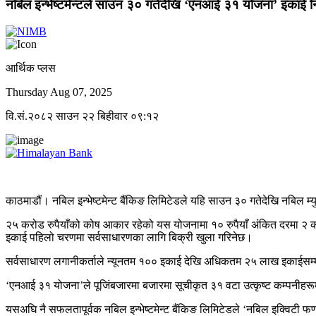
नबिल इन्भेष्टमेन्टले साउन ३० गतेदेखि ‘एनआई ३१ योजना’ इकाई निष
आर्थिक प्लस
Thursday Aug 07, 2025
वि.सं.२०८२ साउन २२ बिहीवार ०९:१२
काठमाडौं। नबिल इन्भेष्टमेन्ट बैंकिङ लिमिटेडले यहि साउन ३० गतेदेखि नबिल 
२५ करोड रुपैयाँको कोष आकार रहेको यस योजनामा १० रुपैयाँ अंकित दरमा २
इकाई पहिलो चरणमा सर्वसाधारणका लागि बिक्री खुला गरिनेछ।
सर्वसाधारण लगानीकर्ताले न्यूनतम १०० इकाई देखि अधिकतम २५ लाख इकाईसम्म 
‘एनआई ३१ योजना’ले पूजिंबजारमा बजारमा सूचीकृत ३१ वटा उत्कृष्ट कम्पनीहरूम
यसअघि नै सफलतापूर्वक नबिल इन्भेष्टमेन्ट बैंकिङ लिमिटेडले ‘नबिल इक्विटी