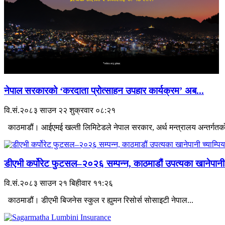
नेपाल सरकारको ‘करदाता प्रोत्साहन उपहार कार्यक्रम’ अब...
वि.सं.२०८३ साउन २२ शुक्रवार ०८:२१
काठमाडौं। आईएमई खल्ती लिमिटेडले नेपाल सरकार, अर्थ मन्त्रालय अन्तर्गतको
डीएभी कर्पोरेट फुटसल–२०२६ सम्पन्न, काठमाडौं उपत्यका खानेपानी.
वि.सं.२०८३ साउन २१ बिहीवार ११:२६
काठमाडौं। डीएभी बिजनेस स्कुल र ह्युमन रिसोर्स सोसाइटी नेपाल...