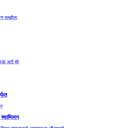
र्फत
च्याम्पियन