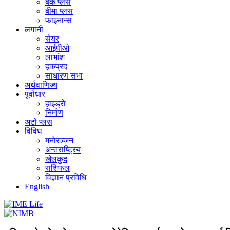
बैंक प्लस
बीमा प्लस
फाइनान्स
लगानी
सेयर
आईपीओ
लाभांश
हकप्रद
साधारण सभा
अर्थवाणिज्य
पूर्वाधार
हाइड्राे
निर्माण
अटो प्लस
विविध
मनोरञ्जन
अन्तराष्ट्रिय
खेलकुद
राशिफल
विज्ञान प्रविधि
English