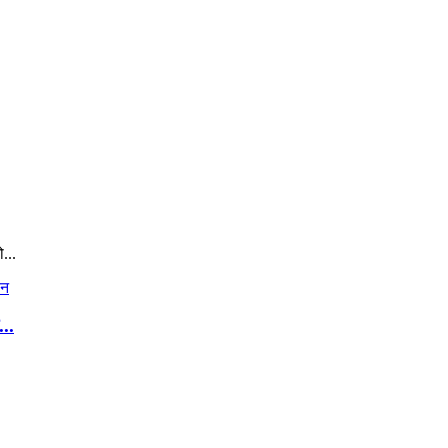
...
..