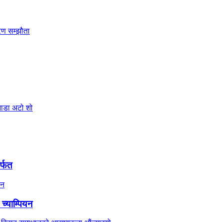
र्फत
च्याम्पियन