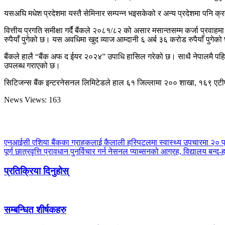
यसअघि मधेश प्रदेशमा यस्तै सेमिनार सम्पन्न भइसकेको र अन्य प्रदेशमा पनि क
वित्तीय प्रगति समीक्षा गर्दै बैंकले २०८१/८२ को असार मसान्तसम्म कर्जा प्रवाह
रुपैयाँ पुगेको छ। यस अवधिमा खुद व्याज आम्दानी ६ अर्ब ३६ करोड रुपैयाँ पु
बैंकले हालै “बैंक अफ द ईयर २०२४” उपाधि हासिल गरेको छ। साथै नेपालमै पहिल
उपलब्ध गराएको छ।
सिटिजन्स बैंक इन्टरनेसनल लिमिटेडले हाल ६१ जिल्लामा २०० शाखा, १६९ एटीए
News Views:
163
एनआईसी एशिया बैंकका ग्राहकलाई कैलाली हस्पिटलमा स्वास्थ्य उपचारमा २० प
पूर्ण छात्रवृत्ति प्रावधान पुनर्विचार गर्न नेसनल प्याब्सनको आग्रह, विद्यालय बन्द-ह
प्रतिक्रिया दिनुहोस्
सम्बन्धित शीर्षकहरु