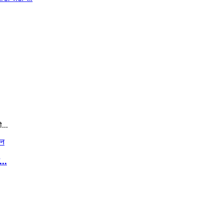
...
..