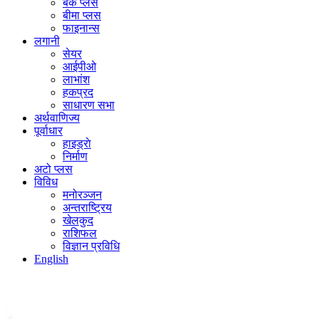
बैंक प्लस
बीमा प्लस
फाइनान्स
लगानी
सेयर
आईपीओ
लाभांश
हकप्रद
साधारण सभा
अर्थवाणिज्य
पूर्वाधार
हाइड्राे
निर्माण
अटो प्लस
विविध
मनोरञ्जन
अन्तराष्ट्रिय
खेलकुद
राशिफल
विज्ञान प्रविधि
English