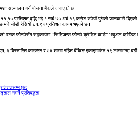
्रमशः सञ्चालन गर्ने योजना बैंकले जनाएको छ।
मा ११.१५ प्रतिशत वृद्धि भई १ खर्ब ७५ अर्ब १६ करोड रुपैयाँ पुगेको जानकारी दिए
गेको छ भने सीडी रेसियो ८१.९१ प्रतिशत कायम भएको छ।
ो पटक फोनपेसँग सहकार्यमा “सिटिजन्स फोनपे क्रेडिट कार्ड” भर्चुअल क्रेडिट क
म, ३ विस्तारित काउन्टर र ७४ शाखा रहित बैंकिङ इकाइमार्फत १९ लाखभन्दा बढी 
्रतिशतसम्म छुट
ड्ताल नगर्ने प्रतिबद्धता