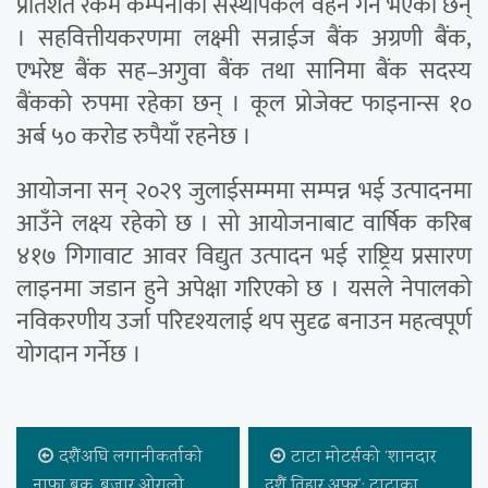
प्रतिशत रकम कम्पनीका संस्थापकले वहन गर्ने भएका छन्
। सहवित्तीयकरणमा लक्ष्मी सन्राईज बैंक अग्रणी बैंक,
एभरेष्ट बैंक सह–अगुवा बैंक तथा सानिमा बैंक सदस्य
बैंकको रुपमा रहेका छन् । कूल प्रोजेक्ट फाइनान्स १०
अर्ब ५० करोड रुपैयाँ रहनेछ ।
आयोजना सन् २०२९ जुलाईसम्ममा सम्पन्न भई उत्पादनमा
आउँने लक्ष्य रहेको छ । सो आयोजनाबाट वार्षिक करिब
४१७ गिगावाट आवर विद्युत उत्पादन भई राष्ट्रिय प्रसारण
लाइनमा जडान हुने अपेक्षा गरिएको छ । यसले नेपालको
नविकरणीय उर्जा परिदृश्यलाई थप सुदृढ बनाउन महत्वपूर्ण
योगदान गर्नेछ ।
दशैंअघि लगानीकर्ताको
टाटा मोटर्सको ‘शानदार
नाफा बुक, बजार ओरालो
दशैं तिहार अफर’: टाटाका