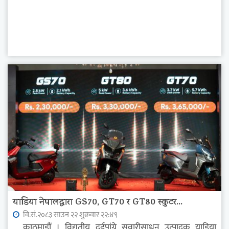
याडिया नेपालद्वारा GS70, GT70 र GT80 स्कुटर...
वि.सं.२०८३ साउन २२ शुक्रवार २२:४९
काठमाडौं । विद्युतीय दुईपांग्रे सवारीसाधन उत्पादक याडिया