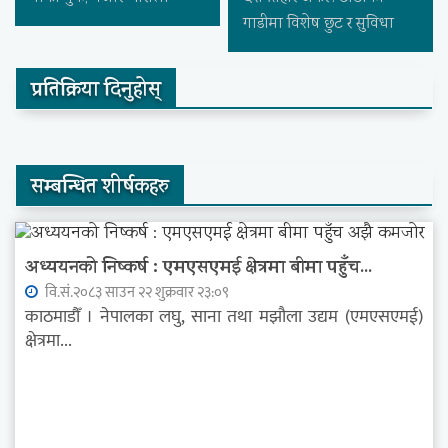
गाडीमा विशेष छुट र सुविधा
प्रतिक्रिया दिनुहोस्
सम्बन्धित शीर्षकहरु
अध्ययनको निष्कर्ष : एमएसएमई क्षेत्रमा बीमा पहुँच...
वि.सं.२०८३ साउन २२ शुक्रवार २३:०९
काठमाडौँ । नेपालका लघु, साना तथा मझौला उद्यम (एमएसएमई)
क्षेत्रमा...