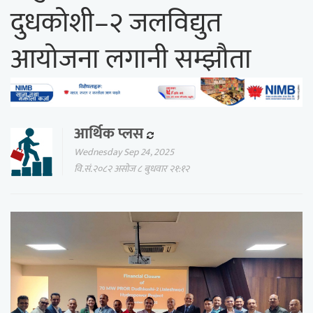
दुधकोशी–२ जलविद्युत
आयोजना लगानी सम्झौता
आर्थिक प्लस
Wednesday Sep 24, 2025
वि.सं.२०८२ असोज ८ बुधवार २१:१२