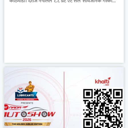
काठमाडौं। दराज नेपालले ‘८.८ ग्रेट एट सेल’ सार्वजनिक गरेको...