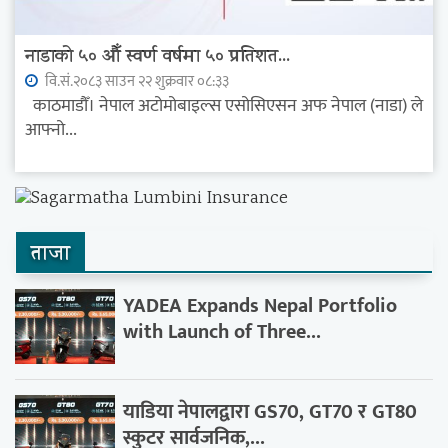
नाडाको ५० औँ स्वर्ण वर्षमा ५० प्रतिशत...
वि.सं.२०८३ साउन २२ शुक्रवार ०८:३३
काठमाडौँ। नेपाल अटोमोबाइल्स एसोसिएसन अफ नेपाल (नाडा) ले
आफ्नो...
ताजा
YADEA Expands Nepal Portfolio
with Launch of Three...
याडिया नेपालद्वारा GS70, GT70 र GT80
स्कुटर सार्वजनिक,...