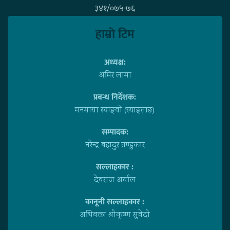
३४१/०७५-७६
हाम्राे टिम
अध्यक्ष:
अमिर लामा
प्रबन्ध निर्देशक:
मनमाया स्याङ्वाे (स्याङ्ताङ)
सम्पादक:
नरेन्द्र बहादुर तण्डुकार
सल्लाहकार :
देवराज अर्याल
कानूनी सल्लाहकार :
अधिवक्ता श्रीकृष्ण सुवेदी