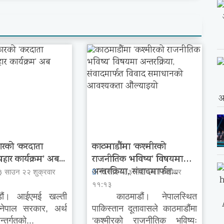
ारको ‘करदाता
काठमाडौंमा ‘कश्मीरको
पहार कार्यक्रम’ अब...
राजनीतिक भविष्य’ विषयमा
अन्तरक्रिया, संवादमार्फत...
३ साउन २२ शुक्रवार
वि.सं.२०८३ साउन २१ बिहीवार
११:१३
ं। आईएमई खल्ती
काठमाडौं। नेपालस्थित
 नेपाल सरकार, अर्थ
पाकिस्तान दूतावासले काठमाडौंमा
्तर्गतको...
‘कश्मीरको राजनीतिक भविष्यः