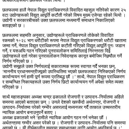
अधिकारीहरूसँग छलफल गरेको थियो ।
छलफलमा हालै नेपाल विद्युत प्राधिकरणले विवादित महसुल नतिरेको कारण २५
वटा उद्योगहरूको विद्युत् आपूर्ति कटौती गरेको विषय मुख्य एजेन्डा रहेको थियो ।
उद्योगी र सरकारबीचको उक्त छलफलमा मध्यमार्गी समाधान निकालिएको
बताइएको छ ।
छलफलमा सहमति अनुसार, उद्योगहरूले प्राधिकरणले तोकेको विवादित
रकमको १÷२८ भाग धरौटीको रूपमा नेपाल विद्युत प्राधिकरणको धरौटी खातामा
जम्मा गर्ने, नेपाल विद्युत प्राधिकरणले कटौती गरिएको विद्युत् आपूर्ति पुनः जडान
गर्ने, र यसअघि गठन गरिएको पुनरावलोकन समितिलाई निरन्तरता दिई
उद्योगहरूले दर्ता गरेका पुनरावलोकन निवेदनहरू कानून बमोजिम निक्र्यौल गर्ने
निर्णय गरिएको छ ।
उद्योगी समूहले उक्त निर्णयलाई सकारात्मक रूपमा स्वागत गर्दै भनका छन्,
‘माननीय प्रधानमन्त्रीज्यूको उपस्थितिमा भएको छलफलबाट निस्किएको निर्णय
कार्यान्वयन गर्न हामी पूर्ण रूपमा प्रतिबद्ध छौं ।’ साथै, नेपाल विद्युत प्राधिकरण
र सम्बन्धित निकायहरूले उक्त निर्णय छिटो कार्यान्वयन गर्ने अपेक्षा समेत व्यक्त
गरिएको छ ।
साथै महासङ्घका अध्यक्ष चन्द्र ढकालले रोजगारी र उत्पादन–निर्यातमा अहिले
समस्या आएको बताएका छन् । उनले देशको खस्कँदो अर्थतन्त्र, रोजगारी र
उत्पादन–निर्यातमा परेको गम्भीर असरलाई मध्यनजर गर्दै तत्काल उच्चस्तरीय
न्यायिक आयोग बनाउनुपर्ने बताए ।
अध्यक्ष ढकालको भने ‘हामीले न्यायिक आयोग गठन गर्न भनेका छौं ।
अर्थतन्त्रमा गम्भीर असर परेको छ । रोजगारी र उत्पादन–निर्यातमा पनि समस्या
आएको छ । यी दीर्घकालीन समस्या समाधानका लागि आयोग अपरिहार्य छ ।’