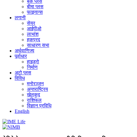
बैंक प्लस
बीमा प्लस
फाइनान्स
लगानी
सेयर
आईपीओ
लाभांश
हकप्रद
साधारण सभा
अर्थवाणिज्य
पूर्वाधार
हाइड्राे
निर्माण
अटो प्लस
विविध
मनोरञ्जन
अन्तराष्ट्रिय
खेलकुद
राशिफल
विज्ञान प्रविधि
English