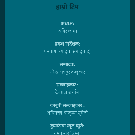
हाम्राे टिम
अध्यक्ष:
अमिर लामा
प्रबन्ध निर्देशक:
मनमाया स्याङ्वाे (स्याङ्ताङ)
सम्पादक:
नरेन्द्र बहादुर तण्डुकार
सल्लाहकार :
देवराज अर्याल
कानूनी सल्लाहकार :
अधिवक्ता श्रीकृष्ण सुवेदी
क्रुयसिया न्यूज व्यूराे:
रामकुमार जिम्बा