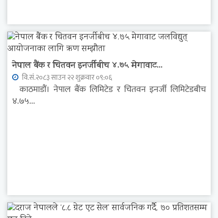
नेपाल बैंक र चितवन इनर्जीबीच ४.७५ मेगावाट...
वि.सं.२०८३ साउन २२ शुक्रवार ०९:०६
काठमाडौं। नेपाल बैंक लिमिटेड र चितवन इनर्जी लिमिटेडबीच
४.७५...