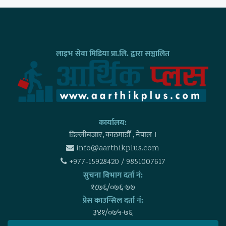
लाइभ सेवा मिडिया प्रा.लि. द्वारा सञ्चालित
कार्यालय:
डिल्लीबजार, काठमाडाैँ , नेपाल ।
info@aarthikplus.com
+977-15928420 / 9851007617
सुचना विभाग दर्ता नं:
१८७६/०७६-७७
प्रेस काउन्सिल दर्ता नं:
३४१/०७५-७६