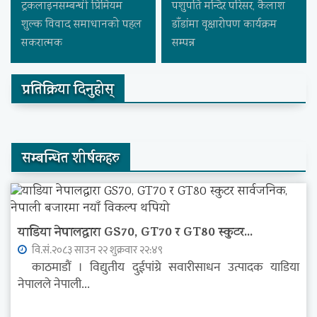
ट्रकलाइनसम्बन्धी प्रिमियम
पशुपति मन्दिर परिसर, कैलाश
शुल्क विवाद समाधानको पहल
डाँडांमा वृक्षारोपण कार्यक्रम
सकरात्मक
सम्पन्न
प्रतिक्रिया दिनुहोस्
सम्बन्धित शीर्षकहरु
याडिया नेपालद्वारा GS70, GT70 र GT80 स्कुटर...
वि.सं.२०८३ साउन २२ शुक्रवार २२:४९
काठमाडौं । विद्युतीय दुईपांग्रे सवारीसाधन उत्पादक याडिया
नेपालले नेपाली...