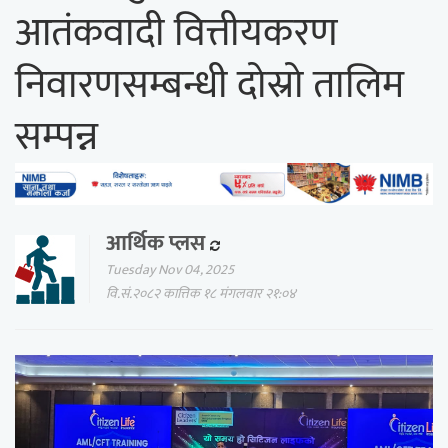
आतंकवादी वित्तीयकरण
निवारणसम्बन्धी दोस्रो तालिम
सम्पन्न
आर्थिक प्लस
Tuesday Nov 04, 2025
वि.सं.२०८२ कात्तिक १८ मंगलवार २१:०४