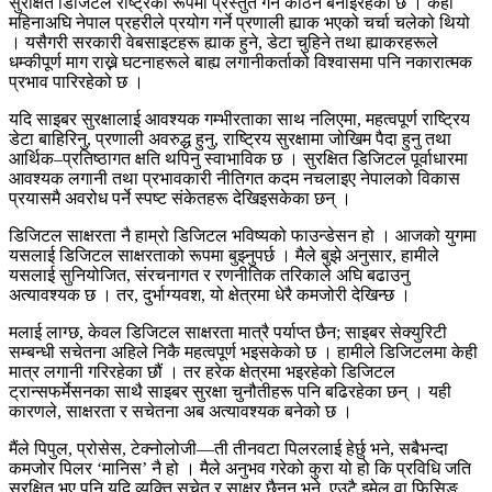
सुरक्षित डिजिटल राष्ट्रका रूपमा प्रस्तुत गर्न कठिन बनाइरहेको छ । केही
महिनाअघि नेपाल प्रहरीले प्रयोग गर्ने प्रणाली ह्याक भएको चर्चा चलेको थियो
। यसैगरी सरकारी वेबसाइटहरू ह्याक हुने, डेटा चुहिने तथा ह्याकरहरूले
धम्कीपूर्ण माग राख्ने घटनाहरूले बाह्य लगानीकर्ताको विश्वासमा पनि नकारात्मक
प्रभाव पारिरहेको छ ।
यदि साइबर सुरक्षालाई आवश्यक गम्भीरताका साथ नलिएमा, महत्वपूर्ण राष्ट्रिय
डेटा बाहिरिनु, प्रणाली अवरुद्ध हुनु, राष्ट्रिय सुरक्षामा जोखिम पैदा हुनु तथा
आर्थिक–प्रतिष्ठागत क्षति थपिनु स्वाभाविक छ । सुरक्षित डिजिटल पूर्वाधारमा
आवश्यक लगानी तथा प्रभावकारी नीतिगत कदम नचलाइए नेपालको विकास
प्रयासमै अवरोध पर्ने स्पष्ट संकेतहरू देखिइसकेका छन् ।
डिजिटल साक्षरता नै हाम्रो डिजिटल भविष्यको फाउन्डेसन हो । आजको युगमा
यसलाई डिजिटल साक्षरताको रूपमा बुझ्नुपर्छ । मैले बुझे अनुसार, हामीले
यसलाई सुनियोजित, संरचनागत र रणनीतिक तरिकाले अघि बढाउनु
अत्यावश्यक छ । तर, दुर्भाग्यवश, यो क्षेत्रमा धेरै कमजोरी देखिन्छ ।
मलाई लाग्छ, केवल डिजिटल साक्षरता मात्रै पर्याप्त छैन; साइबर सेक्युरिटी
सम्बन्धी सचेतना अहिले निकै महत्वपूर्ण भइसकेको छ । हामीले डिजिटलमा केही
मात्र लगानी गरिरहेका छौं । तर हरेक क्षेत्रमा भइरहेको डिजिटल
ट्रान्सफर्मेसनका साथै साइबर सुरक्षा चुनौतीहरू पनि बढिरहेका छन् । यही
कारणले, साक्षरता र सचेतना अब अत्यावश्यक बनेको छ ।
मैंले पिपुल, प्रोसेस, टेक्नोलोजी—ती तीनवटा पिलरलाई हेर्छु भने, सबैभन्दा
कमजोर पिलर ‘मानिस’ नै हो । मैले अनुभव गरेको कुरा यो हो कि प्रविधि जति
सुरक्षित भए पनि यदि व्यक्ति सचेत र साक्षर छैनन् भने, एउटै इमेल वा फिसिङ