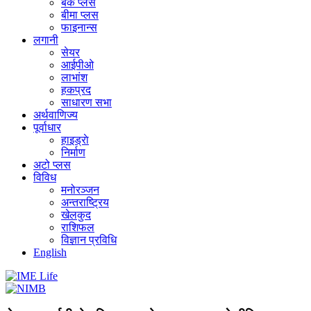
बैंक प्लस
बीमा प्लस
फाइनान्स
लगानी
सेयर
आईपीओ
लाभांश
हकप्रद
साधारण सभा
अर्थवाणिज्य
पूर्वाधार
हाइड्राे
निर्माण
अटो प्लस
विविध
मनोरञ्जन
अन्तराष्ट्रिय
खेलकुद
राशिफल
विज्ञान प्रविधि
English