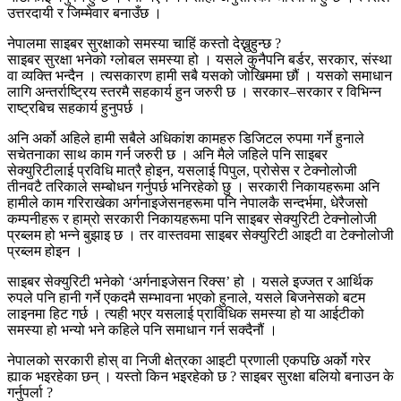
उत्तरदायी र जिम्मेवार बनाउँछ ।
नेपालमा साइबर सुरक्षाको समस्या चाहिं कस्तो देख्नुहुन्छ ?
साइबर सुरक्षा भनेको ग्लोबल समस्या हो । यसले कुनैपनि बर्डर, सरकार, संस्था
वा व्यक्ति भन्दैन । त्यसकारण हामी सबै यसको जोखिममा छौं । यसको समाधान
लागि अन्तर्राष्ट्रिय स्तरमै सहकार्य हुन जरुरी छ । सरकार–सरकार र विभिन्न
राष्ट्रबिच सहकार्य हुनुपर्छ ।
अनि अर्को अहिले हामी सबैले अधिकांश कामहरु डिजिटल रुपमा गर्ने हुनाले
सचेतनाका साथ काम गर्न जरुरी छ । अनि मैले जहिले पनि साइबर
सेक्युरिटीलाई प्रविधि मात्रै होइन, यसलाई पिपुल, प्रोसेस र टेक्नोलोजी
तीनवटै तरिकाले सम्बोधन गर्नुपर्छ भनिरहेको छु । सरकारी निकायहरूमा अनि
हामीले काम गरिराखेका अर्गनाइजेसनहरूमा पनि नेपालकै सन्दर्भमा, धेरैजसो
कम्पनीहरू र हाम्रो सरकारी निकायहरूमा पनि साइबर सेक्युरिटी टेक्नोलोजी
प्रब्लम हो भन्ने बुझाइ छ । तर वास्तवमा साइबर सेक्युरिटी आइटी वा टेक्नोलोजी
प्रब्लम होइन ।
साइबर सेक्युरिटी भनेको ‘अर्गनाइजेसन रिक्स’ हो । यसले इज्जत र आर्थिक
रुपले पनि हानी गर्ने एकदमै सम्भावना भएको हुनाले, यसले बिजनेसको बटम
लाइनमा हिट गर्छ । त्यही भएर यसलाई प्राविधिक समस्या हो या आईटीको
समस्या हो भन्यो भने कहिले पनि समाधान गर्न सक्दैनौं ।
नेपालको सरकारी होस् वा निजी क्षेत्रका आइटी प्रणाली एकपछि अर्को गरेर
ह्याक भइरहेका छन् । यस्तो किन भइरहेको छ ? साइबर सुरक्षा बलियो बनाउन के
गर्नुपर्ला ?