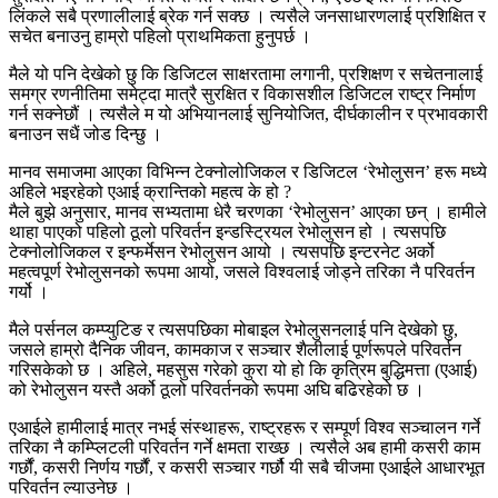
लिंकले सबै प्रणालीलाई ब्रेक गर्न सक्छ । त्यसैले जनसाधारणलाई प्रशिक्षित र
सचेत बनाउनु हाम्रो पहिलो प्राथमिकता हुनुपर्छ ।
मैले यो पनि देखेको छु कि डिजिटल साक्षरतामा लगानी, प्रशिक्षण र सचेतनालाई
समग्र रणनीतिमा समेट्दा मात्रै सुरक्षित र विकासशील डिजिटल राष्ट्र निर्माण
गर्न सक्नेछौं । त्यसैले म यो अभियानलाई सुनियोजित, दीर्घकालीन र प्रभावकारी
बनाउन सधैं जोड दिन्छु ।
मानव समाजमा आएका विभिन्न टेक्नोलोजिकल र डिजिटल ‘रेभोलुसन’ हरू मध्ये
अहिले भइरहेको एआई क्रान्तिको महत्व के हो ?
मैले बुझे अनुसार, मानव सभ्यतामा धेरै चरणका ‘रेभोलुसन’ आएका छन् । हामीले
थाहा पाएको पहिलो ठूलो परिवर्तन इन्डस्ट्रियल रेभोलुसन हो । त्यसपछि
टेक्नोलोजिकल र इन्फर्मेसन रेभोलुसन आयो । त्यसपछि इन्टरनेट अर्को
महत्वपूर्ण रेभोलुसनको रूपमा आयो, जसले विश्वलाई जोड्ने तरिका नै परिवर्तन
गर्यो ।
मैले पर्सनल कम्प्युटिङ र त्यसपछिका मोबाइल रेभोलुसनलाई पनि देखेको छु,
जसले हाम्रो दैनिक जीवन, कामकाज र सञ्चार शैलीलाई पूर्णरूपले परिवर्तन
गरिसकेको छ । अहिले, महसुस गरेको कुरा यो हो कि कृत्रिम बुद्धिमत्ता (एआई)
को रेभोलुसन यस्तै अर्को ठूलो परिवर्तनको रूपमा अघि बढिरहेको छ ।
एआईले हामीलाई मात्र नभई संस्थाहरू, राष्ट्रहरू र सम्पूर्ण विश्व सञ्चालन गर्ने
तरिका नै कम्प्लिटली परिवर्तन गर्ने क्षमता राख्छ । त्यसैले अब हामी कसरी काम
गर्छौं, कसरी निर्णय गर्छौं, र कसरी सञ्चार गर्छौ यी सबै चीजमा एआईले आधारभूत
परिवर्तन ल्याउनेछ ।