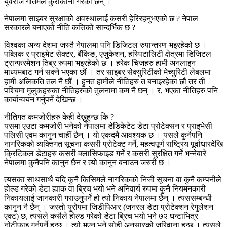
युवराज गौतमले कुराकानी गरेका छन् ।
नेपालमा साइबर सुरक्षाको अवस्थालाई कसरी हेरिरहनुभएको छ ? नेपाल
सरकारले बनाएको नीति कत्तिको सान्दर्भिक छ ?
विश्वका अन्य देशमा जस्तै नेपालमा पनि डिजिटल रुपान्तरण भइरहेको छ ।
पब्लिक र प्राइभेट सेक्टर, बैंकिङ, एजुकेशन, हस्पिटालिटी क्षेत्रमा डिजिटल
ट्रान्फरमेशन तिब्र रुपमा भइरहेको छ । हरेक चिजहरु हामी अनलाइन
माध्यमबाट गर्न सक्ने भएका छौं । तर साइबर सेक्युरिटीको मेच्युरिटी लेबलमा
हामी अलिकति तल नै छौं । हुनत हामीले नीतिहरु त बनाइरहेका छौं तर ती
पश्चिमा मुलुकहरुका नीतिहरुको तुलनामा कम नै छन् । र, भएका नीतिहरु पनि
कार्यान्वयन गर्नुपर्ने देखिन्छ ।
नीतिगत कमजोरीहरु केही देख्नुहुन्छ कि ?
यसमा एउटा कमजोरी भनेको नेपालमा डेडिकेटेट डेटा प्रोटेक्सन र प्राइभेसी
पलिसी एवम कानुन चाहीं छैन् । यो एकदमै आवश्यक छ । यसले कुनैपनि
नागरिकको व्यक्तिगत सूचना कसरी प्रोटेक्ट गर्ने, महत्वपूर्ण राष्ट्रिय पूर्वाधारदेखि
क्रिटिकल डेटाहरु कसरी क्लासिफाइड गर्ने र कसरी सुरक्षित गर्ने भन्नेबारे
नेपालमा कुनैपनि कानुन छैन र त्यो कानुन बनाउन जरुरी छ ।
त्यसका साथसाथै यदि कुनै किसिमले नागरिकको निजी सूचना वा कुनै कम्पनीले
होल्ड गरेको डेटा ह्याक वा ब्रिच भयो भने अनिवार्य रुपमा कुनै नियमनकारी
निकायलाई जानकारी गराउनुपर्ने हो त्यो निकाय नेपालमा छैन् । त्यससम्बन्धी
कानुन नै छैन् । जस्तो युरोपमा जिडीपिआर (जनरल डेटा प्रोटेक्शन रेगुलेशन
एक्ट) छ, त्यसले कसैले होल्ड गरेको डेटा ब्रिच भयो भने ७२ घन्टाभित्र
नोटीफाइ गर्नुपर्ने हुन्छ । त्यो भएन भने सोही अनुसारको जरिवाना हुन्छ । त्यसले