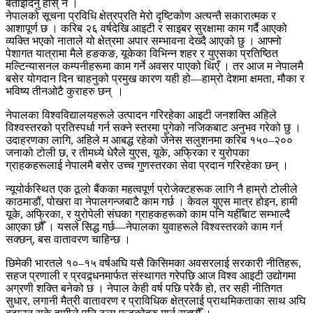
बताइदिनु होस् न ।
नेपालको सूचना प्रविधि क्षेत्रप्रति मेरो दृष्टिकोण अत्यन्तै सकारात्मक र
आशापूर्ण छ । करिब २६ वर्षदेखि आइटी र साइबर सुरक्षामा काम गर्दै आएको
व्यक्ति भएको नाताले यो क्षेत्रमा अपार सम्भावना देख्दै आएको छु । आफ्नो
पेशागत यात्रामा मैले हङकङ, यूकेका विभिन्न शहर र युएसका प्रतिष्ठित
मल्टिन्यासनल कम्पनीहरूमा काम गर्ने अवसर पाएको थिएँ । तर आज म नेपालमै
बसेर योगदान दिन चाहनुको प्रमुख कारण यही हो—हाम्रो देशमा क्षमता, मौका र
भविष्य तीनओटै कुराहरु छन् ।
नेपालका विश्वविद्यालयहरूले उत्पादन गरिरहेका आइटी जनशक्ति अहिले
विश्वस्तरको प्रतिस्पर्धा गर्न सक्ने स्तरमा पुगेको नजिकबाट अनुभव गरेको छु ।
उदाहरणका लागि, अहिले म आबद्ध रहेको जेनेस सलुशनमा करिब १५०–२००
जनाको टोली छ, र तीमध्ये धेरैले युएस, यूके, अफ्रिका र युरोपका
ग्राहकहरूलाई नेपालमै बसेर उच्च गुणस्तरका सेवा प्रदान गरिरहेका छन् ।
न्यूयोर्कस्थित एक ठूलो बैंकका महत्वपूर्ण प्रोजेक्टहरूक लागि नै हाम्रो टोलीले
काठमाडौं, पोखरा वा नेपालगन्जबाटै काम गर्छ । केवल युएस मात्र होइन, हामी
यूके, अफ्रिका, र युरोपेली संघका ग्राहकहरूको काम पनि यहीँबाट सम्भाल्दै
आएका छौँ । यसले सिद्ध गर्छ—नेपालका युवाहरूले विश्वस्तरको काम गर्न
सक्छन्, बस वातावरण चाहिन्छ ।
छिमेकी भारतले १०–१५ वर्षअघि यसै किसिमका अवसरलाई सरकारी नीतिहरू,
सहज प्रणाली र प्रवद्र्धनमार्फत संस्थागत गरेपछि आज विश्व आइटी उद्योगमा
अग्रणी शक्ति बनेको छ । नेपाल केही वर्ष पछि परेकै हो, तर सही नीतिगत
सुधार, लगानी मैत्री वातावरण र प्राविधिक क्षेत्रलाई प्राथमिकताका साथ अघि