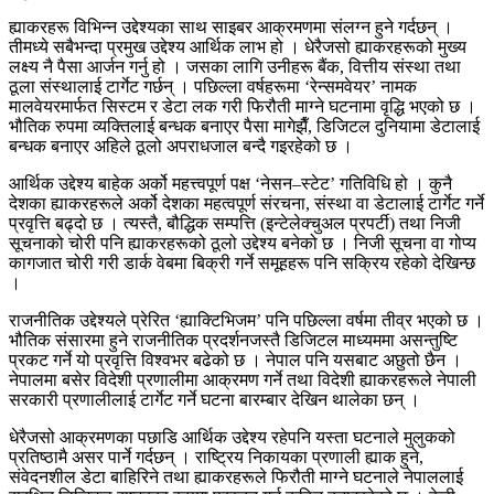
ह्याकरहरू विभिन्न उद्देश्यका साथ साइबर आक्रमणमा संलग्न हुने गर्दछन् ।
तीमध्ये सबैभन्दा प्रमुख उद्देश्य आर्थिक लाभ हो । धेरैजसो ह्याकरहरूको मुख्य
लक्ष्य नै पैसा आर्जन गर्नु हो । जसका लागि उनीहरू बैंक, वित्तीय संस्था तथा
ठूला संस्थालाई टार्गेट गर्छन् । पछिल्ला वर्षहरूमा ‘रेन्समवेयर’ नामक
मालवेयरमार्फत सिस्टम र डेटा लक गरी फिरौती माग्ने घटनामा वृद्धि भएको छ ।
भौतिक रुपमा व्यक्तिलाई बन्धक बनाएर पैसा मागेझैँ, डिजिटल दुनियामा डेटालाई
बन्धक बनाएर अहिले ठूलो अपराधजाल बन्दै गइरहेको छ ।
आर्थिक उद्देश्य बाहेक अर्को महत्त्वपूर्ण पक्ष ‘नेसन–स्टेट’ गतिविधि हो । कुनै
देशका ह्याकरहरूले अर्को देशका महत्वपूर्ण संरचना, संस्था वा डेटालाई टार्गेट गर्ने
प्रवृत्ति बढ्दो छ । त्यस्तै, बौद्धिक सम्पत्ति (इन्टेलेक्चुअल प्रपर्टी) तथा निजी
सूचनाको चोरी पनि ह्याकरहरूको ठूलो उद्देश्य बनेको छ । निजी सूचना वा गोप्य
कागजात चोरी गरी डार्क वेबमा बिक्री गर्ने समूहहरू पनि सक्रिय रहेको देखिन्छ
।
राजनीतिक उद्देश्यले प्रेरित ‘ह्याक्टिभिजम’ पनि पछिल्ला वर्षमा तीव्र भएको छ ।
भौतिक संसारमा हुने राजनीतिक प्रदर्शनजस्तै डिजिटल माध्यममा असन्तुष्टि
प्रकट गर्ने यो प्रवृत्ति विश्वभर बढेको छ । नेपाल पनि यसबाट अछुतो छैन ।
नेपालमा बसेर विदेशी प्रणालीमा आक्रमण गर्ने तथा विदेशी ह्याकरहरूले नेपाली
सरकारी प्रणालीलाई टार्गेट गर्ने घटना बारम्बार देखिन थालेका छन् ।
धेरैजसो आक्रमणका पछाडि आर्थिक उद्देश्य रहेपनि यस्ता घटनाले मुलुकको
प्रतिष्ठामै असर पार्ने गर्दछन् । राष्ट्रिय निकायका प्रणाली ह्याक हुने,
संवेदनशील डेटा बाहिरिने तथा ह्याकरहरूले फिरौती माग्ने घटनाले नेपाललाई