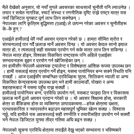
मैले देखेको अनुसार, यो नयाँ युगले अवसरका साथसाथै चुनौती पनि ल्याउनेछ ।
तयार र सचेत नागरिक, स्मार्ट संस्था र रणनीतिक दृष्टि राख्ने राष्ट्र मात्र यस
नयाँ डिजिटल युगबाट पूर्ण लाभ लिन सक्नेछन् ।
नेपालका लागि कृत्रिम बुद्धिमत्ता (एआई) ले उत्पन्न गरेका अवसर र चुनौतीहरू
के–के हुन् ?
एआईले हामीलाई धेरै नयाँ अवसर प्रदान गरेको छ । हाम्रा सीमित स्रोत र
संरचनालाई पार गर्दै छलाङ मार्ने अवसर दिन्छ । यो अवसर केवल सानो झ्याल
मात्र हो, र त्यसलाई सही समयमा प्रयोग गर्न सके मात्र लाभ लिन सकिन्छ ।
नेपाल मात्र होइन, विश्वका विकसित राष्ट्रहरू पनि अहिले एआईका
सम्भावनाहरू बुझ्न र प्रयोग गर्न खोजिरहेका छन् ।
तर हामीसँग नेपालमै आवश्यक ट्यालेन्ट र विशेषज्ञता आंशिक रूपमा उपलब्ध छन
। हामी यसलाई मात्र प्रयोग गर्ने होइन, यसमा पायोनियर बन्न सक्ने स्थिति पनि
राख्छौं । आज एआईसँग सम्बन्धित प्रविधिहरू युएस, सिलिकन भ्याली वा अन्य
विकसित केन्द्रहरूमा उपलब्ध छन् भने हामी काठमाडौं, पोखरा र अन्य
शहरहरूबाट नै यसमा पहुँच राख्न सक्छौं ।
हामीलाई पायोनियर बन्न, प्रविधि उपयोग गर्न, यसबाट फाइदा लिन र विकासमा
छलाङ मार्ने ठूलो अवसर प्रदान गरेको छ । यो अवसर शिक्षामा होस्, सरकारी
क्षेत्र वा बैंकिङमा होस वा व्यक्तिगत उत्पादकत्वमा—हरेक क्षेत्रमा दक्षता,
प्रभावकारिता र नवप्रवर्तन बढाउन महत्वपूर्ण भूमिका खेल्न सक्छ । विश्वास
गर्छु, यदि हामीले यस अवसरलाई सही रणनीति र तयारीसहित उपयोग गर्न सक्यौं
भने नेपाल डिजिटल युगमा तीव्र गतिमा अघि बढ्न सक्छ ।
नेपालको सूचना प्रविधि क्षेत्रमा तपाईंले देख्नु भएको सम्भावना र भविष्यबारे