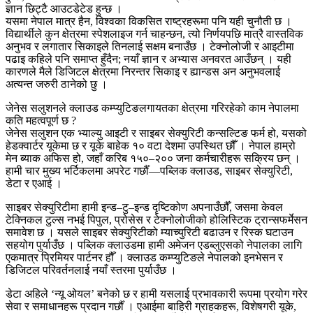
ज्ञान छिट्टै आउटडेटेड हुन्छ ।
यसमा नेपाल मात्र हैन, विश्वका विकसित राष्ट्रहरूमा पनि यही चुनौती छ ।
विद्यार्थीले कुन क्षेत्रमा स्पेशलाइज गर्न चाहन्छन, त्यो निर्णयपछि मात्रै वास्तविक
अनुभव र लगातार सिकाइले तिनलाई सक्षम बनाउँछ । टेक्नोलोजी र आइटीमा
पढाइ कहिले पनि समाप्त हुँदैन; नयाँ ज्ञान र अभ्यास अनवरत आउँछन् । यही
कारणले मैले डिजिटल क्षेत्रमा निरन्तर सिकाइ र ह्यान्डस अन अनुभवलाई
अत्यन्त जरुरी ठानेको छु ।
जेनेस सलुशनले क्लाउड कम्प्युटिङलगायतका क्षेत्रमा गरिरहेको काम नेपालमा
कति महत्वपूर्ण छ ?
जेनेस सलुशन एक भ्याल्यु आइटी र साइबर सेक्युरिटी कन्सल्टिङ फर्म हो, यसको
हेडक्वार्टर यूकेमा छ र यूके बाहेक १० वटा देशमा उपस्थित छौँ । नेपाल हाम्रो
मेन ब्याक अफिस हो, जहाँ करिब १५०–२०० जना कर्मचारीहरू सक्रिय छन् ।
हामी चार मुख्य भर्टिकलमा अपरेट गर्छौँ—पब्लिक क्लाउड, साइबर सेक्युरिटी,
डेटा र एआई ।
साइबर सेक्युरिटीमा हामी इन्ड–टु–इन्ड दृष्टिकोण अपनाउँछौँ, जसमा केवल
टेक्निकल टुल्स नभई पिपुल, प्रोसेस र टेक्नोलोजीको होलिस्टिक ट्रान्सफर्मेसन
समावेश छ । यसले साइबर सेक्युरिटीको म्याच्युरिटी बढाउन र रिस्क घटाउन
सहयोग पुर्याउँछ । पब्लिक क्लाउडमा हामी अमेजन एडब्लुएसको नेपालका लागि
एकमात्र प्रिमियर पार्टनर हौँ । क्लाउड कम्प्युटिङले नेपालको इनभेसन र
डिजिटल परिवर्तनलाई नयाँ स्तरमा पुर्याउँछ ।
डेटा अहिले ‘न्यू ओयल’ बनेको छ र हामी यसलाई प्रभावकारी रूपमा प्रयोग गरेर
सेवा र समाधानहरू प्रदान गर्छौँ । एआईमा बाहिरी ग्राहकहरू, विशेषगरी यूके,