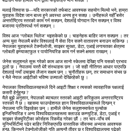
बढाउन सके हामीले पनि ठूला फड्कोहरु मार्न सक्छौँ ।
मलाई विश्वास छ—यदि सरकारको तर्फबाट आवश्यक सहयोग मिल्यो भने, हाम्रा
युवाहरू विदेश जान बाध्य हुने अवस्था अन्त्य हुन सक्छ । उनीहरूले यहीँ बसेर
अन्तर्राष्ट्रिय स्तरको काम गर्न सक्छन, देशलाई योगदान दिन सक्छन् र विश्व
बजारमा प्रतिस्पर्धा गर्न सक्छन् ।
विश्व आज ‘ग्लोबल भिलेज’ भइसकेको छ । चाहनेहरू बाहिर जान सक्छन । तर
अन्य युवा नेपालमै बसेर विश्वलाई नै सेवा दिन सक्ने वातावरण बनाउन सकिन्छ ।
नेपालका युवाहरूले टेक्नोलोजी, साइबर सुरक्षा, डेटा, एआई लगायतका क्षेत्रमा
ग्लोबली इम्प्याक्टफुल र पायोनियरिङ काम गर्न सक्ने क्षमता राख्छन् ।
जेनेस सलुशनले सुरू गरेको काम आज सानो स्केलमा देखिए पनि यसको प्रभाव
ठूलो छ । नेपालमा यस्तै धेरै संस्थाहरू छन । जो सही नीतिगत आधार पाएपछि
देशलाई नयाँ उचाइमा लैजान सक्षम छन् । चुनौतीहरू छन्, तर समाधान संभव छ
र मैले नेपाल आईटीको भविष्य उज्यालो देखिरहेको छु ।
नेपालका विश्वविद्यालयहरूले दिने आइटी शिक्षा र त्यसको व्यावहारिक पक्षलाई
कसरी हेर्नुहुन्छ ?
मैले बुझे अनुसार, नेपालको ब्याचलर स्तरको आइटी करिकुलम अन्तरराष्ट्रिय
स्तरको नै छ । खासमा फाउन्डेशनल ज्ञान विश्वविद्यालयहरूले दिन्छन् र
नेपालमा पनि दिइरहेका छन् । हामीले जेनेस सलुशनमार्फत पुल्चोक
इन्जिनियरिङ र अन्य विश्वविद्यालयहरूमा क्लाउड कम्प्युटिङ, डेटा, एआई र
साइबर सेक्युरिटीका कोर्सहरू रिकमेंड गरेका छौं । तर चार–पाँच वर्ष
युनिभर्सिटीमा पढेर बाहिर निस्किएपछि वास्तविक जीवनमा अभ्यास आवश्यक
हुन्छ, किनभने टेक्नोलोजीको गति अत्यन्तै तीव्र छ र विश्वविद्यालयमा पढेको