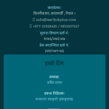
कार्यालय:
डिल्लीबजार, काठमाडाैँ , नेपाल ।
info@aarthikplus.com
+977-15928420 / 9851007617
सुचना विभाग दर्ता नं:
१८७६/०७६-७७
प्रेस काउन्सिल दर्ता नं:
३४१/०७५-७६
हाम्राे टिम
अध्यक्ष:
अमिर लामा
प्रबन्ध निर्देशक:
मनमाया स्याङ्वाे (स्याङ्ताङ)