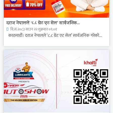
दराज नेपालले ‘८.८ ग्रेट एट सेल’ सार्वजनिक...
वि.सं.२०८३ साउन २२ शुक्रवार ०९:०१
काठमाडौं। दराज नेपालले ‘८.८ ग्रेट एट सेल’ सार्वजनिक गरेको...