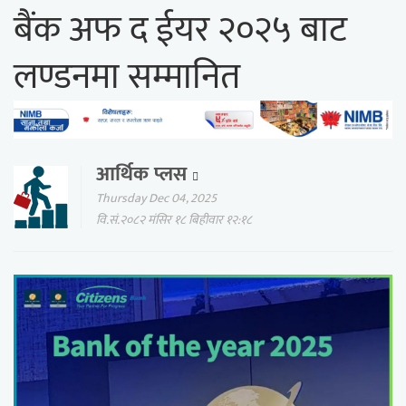
बैंक अफ द ईयर २०२५ बाट
लण्डनमा सम्मानित
आर्थिक प्लस
Thursday Dec 04, 2025
वि.सं.२०८२ मंसिर १८ बिहीवार १२:१८