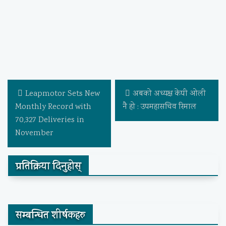
Leapmotor Sets New
अबको अध्यक्ष केपी ओली
Monthly Record with
नै हो : उपमहासचिव रिमाल
70,327 Deliveries in
November
प्रतिक्रिया दिनुहोस्
सम्बन्धित शीर्षकहरु