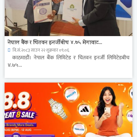
नेपाल बैंक र चितवन इनर्जीबीच ४.७५ मेगावाट...
वि.सं.२०८३ साउन २२ शुक्रवार ०९:०६
काठमाडौं। नेपाल बैंक लिमिटेड र चितवन इनर्जी लिमिटेडबीच
४.७५...