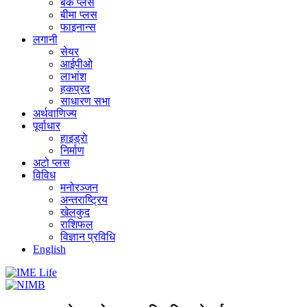
बैंक प्लस
बीमा प्लस
फाइनान्स
लगानी
सेयर
आईपीओ
लाभांश
हकप्रद
साधारण सभा
अर्थवाणिज्य
पूर्वाधार
हाइड्राे
निर्माण
अटो प्लस
विविध
मनोरञ्जन
अन्तराष्ट्रिय
खेलकुद
राशिफल
विज्ञान प्रविधि
English