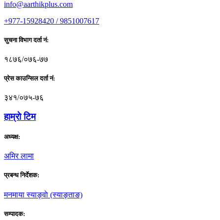
info@aarthikplus.com
+977-15928420 / 9851007617
सुचना विभाग दर्ता नं:
१८७६/०७६-७७
प्रेस काउन्सिल दर्ता नं:
३४१/०७५-७६
हाम्राे टिम
अध्यक्ष:
अमिर लामा
प्रबन्ध निर्देशक:
मनमाया स्याङ्वाे (स्याङ्ताङ)
सम्पादक: