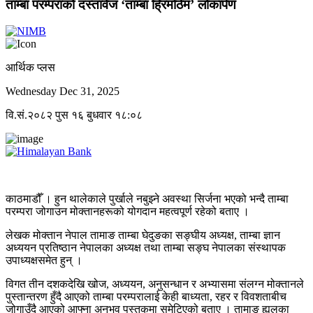
ताम्बा परम्पराको दस्तावेज ‘ताम्बा ह्रिमठिम’ लोकार्पण
आर्थिक प्लस
Wednesday Dec 31, 2025
वि.सं.२०८२ पुस १६ बुधवार १८:०८
काठमाडौँ । हुन थालेकाले पुर्खाले नबुझ्ने अवस्था सिर्जना भएको भन्दै ताम्बा
परम्परा जोगाउन मोक्तानहरूको योगदान महत्वपूर्ण रहेको बताए ।
लेखक मोक्तान नेपाल तामाङ ताम्बा घेदुङका सङ्घीय अध्यक्ष, ताम्बा ज्ञान
अध्ययन प्रतिष्ठान नेपालका अध्यक्ष तथा ताम्बा सङ्घ नेपालका संस्थापक
उपाध्यक्षसमेत हुन् ।
विगत तीन दशकदेखि खोज, अध्ययन, अनुसन्धान र अभ्यासमा संलग्न मोक्तानले
पुस्तान्तरण हुँदै आएको ताम्बा परम्परालाई केही बाध्यता, रहर र विवशताबीच
जोगाउँदै आएको आफ्ना अनुभव पुस्तकमा समेटिएको बताए । तामाङ ह्युलका