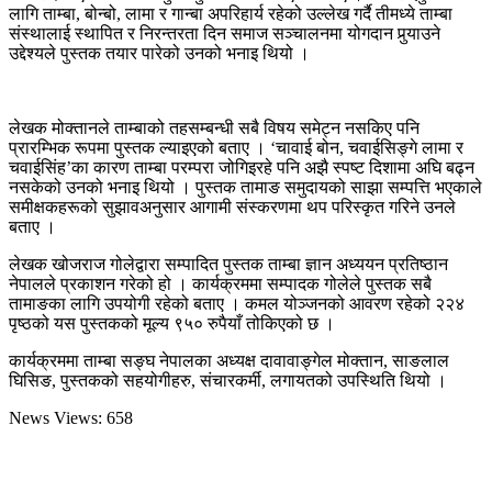
लागि ताम्बा, बोन्बो, लामा र गान्बा अपरिहार्य रहेको उल्लेख गर्दै तीमध्ये ताम्बा
संस्थालाई स्थापित र निरन्तरता दिन समाज सञ्चालनमा योगदान पुर्‍याउने
उद्देश्यले पुस्तक तयार पारेको उनको भनाइ थियो ।
लेखक मोक्तानले ताम्बाको तहसम्बन्धी सबै विषय समेट्न नसकिए पनि
प्रारम्भिक रूपमा पुस्तक ल्याइएको बताए । ‘चावाई बोन, चवाईसिङ्गे लामा र
चवाईसिंह’का कारण ताम्बा परम्परा जोगिइरहे पनि अझै स्पष्ट दिशामा अघि बढ्न
नसकेको उनको भनाइ थियो । पुस्तक तामाङ समुदायको साझा सम्पत्ति भएकाले
समीक्षकहरूको सुझावअनुसार आगामी संस्करणमा थप परिस्कृत गरिने उनले
बताए ।
लेखक खोजराज गोलेद्वारा सम्पादित पुस्तक ताम्बा ज्ञान अध्ययन प्रतिष्ठान
नेपालले प्रकाशन गरेको हो । कार्यक्रममा सम्पादक गोलेले पुस्तक सबै
तामाङका लागि उपयोगी रहेको बताए । कमल योञ्जनको आवरण रहेको २२४
पृष्ठको यस पुस्तकको मूल्य ९५० रुपैयाँ तोकिएको छ ।
कार्यक्रममा ताम्बा सङ्घ नेपालका अध्यक्ष दावावाङ्गेल मोक्तान, साङलाल
घिसिङ, पुस्तकको सहयोगीहरु, संचारकर्मी, लगायतको उपस्थिति थियो ।
News Views:
658