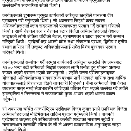
प्रमुख तथा बागमती प्रदेश अन्तर्गतका शाखा कार्यालय प्रमुखहरूको
उल्लेखनीय सहभागिता रहेको थियो।
कार्यक्रमको शुभारम्भ प्रमुख कार्यकारी अधिकृत खत्रीले पानसमा दीप
प्रज्वलन गरी गर्नुभएको थियो। सो अवसरमा सिइओ क्लब सदस्य
अभिकर्ताहरूलाई क्लब सदस्यताको प्रमाणपत्र प्रदान गर्दै सम्मान गरिएको
थियो। साथै नेशनल रत्न र नेशनल स्टार विजेता अभिकर्ताहरूलाई नेशनल
लाईफको लोगो अंकित चाँदीको मेडल, प्रमाणपत्र र खादा प्रदान गरी सम्मान
गरिएको थियो। प्रदेशभित्र आफ्नो कोड तथा संजालमा प्रथम, द्वितीय र तृतीय
स्थान हासिल गर्ने उत्कृष्ट अभिकर्ताहरूलाई समेत विशेष पुरस्कार प्रदान
गरिएको थियो।
कार्यक्रमलाई सम्बोधन गर्दै प्रमुख कार्यकारी अधिकृत खत्रीले नेपालभरबाट
१६०० भन्दा बढी अभिकर्ता सिइओ क्लबका लागि छनोट हुनु योजना अत्यन्त
सफल भएको प्रमाण भएको बताउनुभयो। उहाँले यस्ता प्रोत्साहनमूलक
योजनाले अभिकर्ताहरूमा सकारात्मक प्रभाव पार्ने भएकाले मासिक तथा वार्षिक
योजनाहरूलाई निरन्तरता दिइने जानकारी दिनुभयो। बीमा अभिकर्ता पेशा केवल
व्यवसाय मात्र नभई सेवाभावसँग जोडिएको पवित्र पेशा भएको उल्लेख गर्दै उहाँले
इमान्दारिता र निरन्तरता नै सफलताको मुख्य आधार भएको धारणा व्यक्त
गर्नुभयो।
सो अवसरमा चर्चित अन्तर्राष्ट्रिय प्रशिक्षक विजय कुमार झाले उपस्थित विजेता
अभिकर्ताहरूलाई मोटिभेसनल तालिम प्रदान गर्नुभएको थियो। बागमती
प्रदेशबाट उत्कृष्ट हुने अभिकर्तामध्ये कलंकी शाखाका नारायण सुवेदी र
नारायणथान शाखाकी रविना के.सी.ले आफ्ना व्यावसायिक अनुभवहरू साझा
गर्नुभएको थियो।