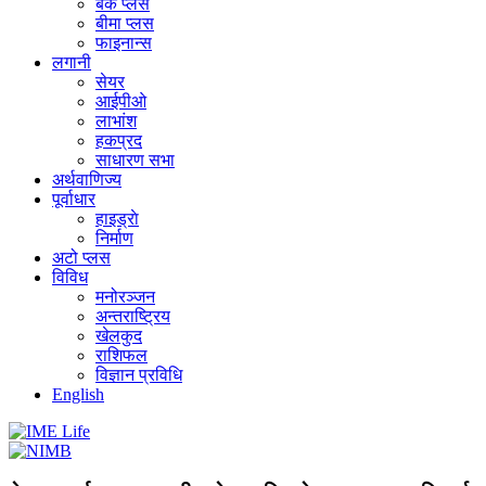
बैंक प्लस
बीमा प्लस
फाइनान्स
लगानी
सेयर
आईपीओ
लाभांश
हकप्रद
साधारण सभा
अर्थवाणिज्य
पूर्वाधार
हाइड्राे
निर्माण
अटो प्लस
विविध
मनोरञ्जन
अन्तराष्ट्रिय
खेलकुद
राशिफल
विज्ञान प्रविधि
English