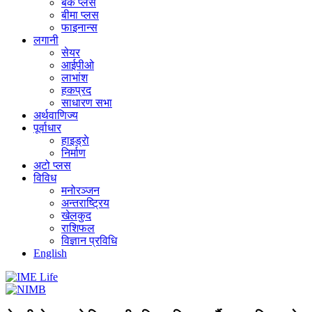
बैंक प्लस
बीमा प्लस
फाइनान्स
लगानी
सेयर
आईपीओ
लाभांश
हकप्रद
साधारण सभा
अर्थवाणिज्य
पूर्वाधार
हाइड्राे
निर्माण
अटो प्लस
विविध
मनोरञ्जन
अन्तराष्ट्रिय
खेलकुद
राशिफल
विज्ञान प्रविधि
English