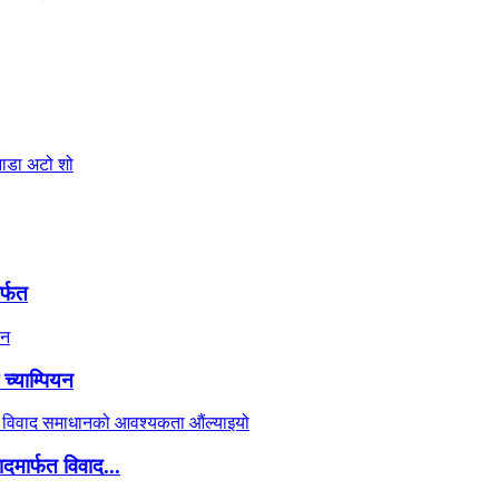
र्फत
च्याम्पियन
दमार्फत विवाद...