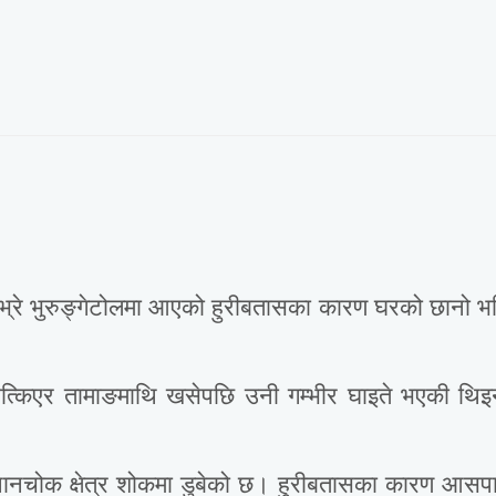
्रे भुरुङ्गेटोलमा आएको हुरीबतासका कारण घरको छानो भत्क
त्किएर तामाङमाथि खसेपछि उनी गम्भीर घाइते भएकी थिइ
नचोक क्षेत्र शोकमा डुबेको छ। हुरीबतासका कारण आसपासका