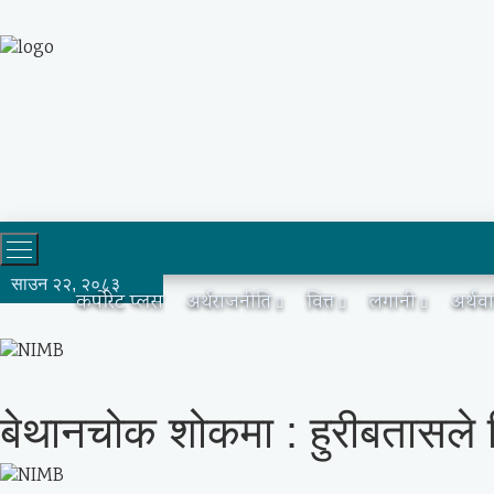
साउन २२, २०८३
कर्पोरेट प्लस
अर्थराजनीति
वित्त
लगानी
अर्थव
बेथानचोक शोकमा : हुरीबतासले ल