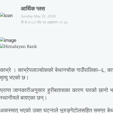
आर्थिक प्लस
Sunday May 31, 2026
वि.सं.२०८३ जेठ १७ आइतवार ०९:३६
काभ्रे । काभ्रेपलाञ्चोकको बेथानचोक गाउँपालिका–६, काभ
मृत्यु भएको छ।
प्राप्त जानकारीअनुसार हुरीबतासका कारण घरको छानो भ
स्थानीयले बताएका छन्।
अकस्मात् भएको उक्त घटनाले भुरुङ्गेटोलसहित समग्र बेथा