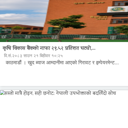
कृषि विकास बैंकको नाफा २९.५२ प्रतिशत घट्यो,...
वि.सं.२०८३ साउन २१ बिहीवार १०:२५
काठमाडौं । खुद ब्याज आम्दानीमा आएको गिरावट र इम्पेयरमेन्ट...