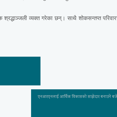
िक श्रद्धाञ्जली व्यक्त गरेका छन्। साथै शोकसन्तप्त परिवा
।
एनआरएनलाई आर्थिक विकासको साझेदार बनाउने बजेट