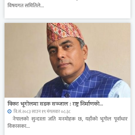
विषयगत समितिले...
विकट भूगोलमा सडक सञ्जाल : राष्ट्र निर्माणको...
वि.सं.२०८३ साउन १९ मंगलवार ०८:३८
नेपालको सुन्दरता जति मनमोहक छ, यहाँको भूगोल पूर्वाधार
विकासका...