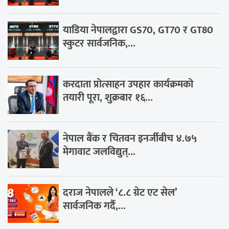
याडिया नेपालद्वारा GS70, GT70 र GT80
स्कुटर सार्वजनिक,...
करदाता प्रोत्साहन उपहार कार्यक्रमको
तयारी पूरा, शुक्रबार १६...
नेपाल बैंक र चितवन इनर्जीबीच ४.७५
मेगावाट जलविद्युत्...
दराज नेपालले ‘८.८ ग्रेट एट सेल’
सार्वजनिक गर्दै,...