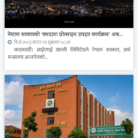
नेपाल सरकारको ‘करदाता प्रोत्साहन उपहार कार्यक्रम’ अब...
वि.सं.२०८३ साउन २२ शुक्रवार ०८:२१
काठमाडौं। आईएमई खल्ती लिमिटेडले नेपाल सरकार, अर्थ
मन्त्रालय अन्तर्गतको...