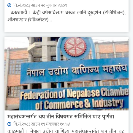
वि.सं.२०८३ साउन २० बुधवार २३:०१
काठमाडौं । केही वर्षअघिसम्म घरका लागि दूरदर्शन (टेलिभिजन),
शीतभण्डार (रेफ्रिजरेटर)...
महासंघअन्तर्गत थप तीन विषयगत समितिले पाए पूर्णता
वि.सं.२०८३ साउन १९ मंगलवार १०:५४
काठमाडौं । नेपाल उद्योग वाणिज्य महासंघअन्तर्गत थप तीन वटा