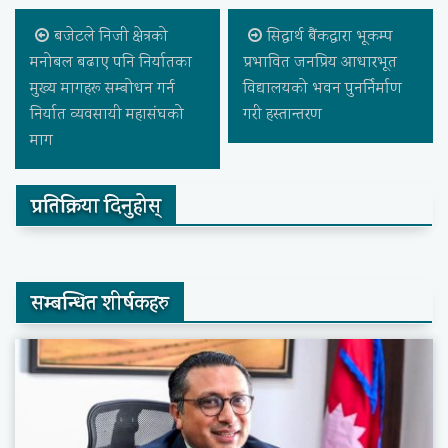
बजेटले निजी क्षेत्रको
सिद्धार्थ बैंकद्वारा भूकम्प
मनोबल बढाए पनि निर्यातका
प्रभावित जनप्रिय आधारभूत
मुख्य मागहरू सम्बोधन गर्न
विद्यालयको भवन पुनर्निर्माण
निर्यात व्यवसायी महासंघको
गरी हस्तान्तरण
माग
प्रतिक्रिया दिनुहोस्
सम्बन्धित शीर्षकहरु