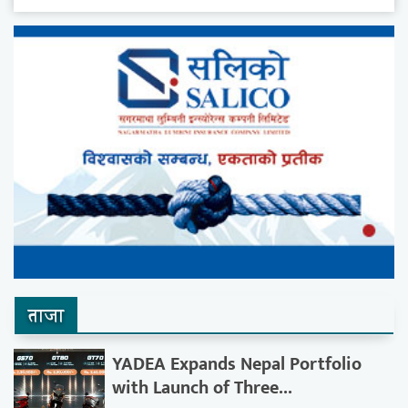
ताजा
YADEA Expands Nepal Portfolio
with Launch of Three...