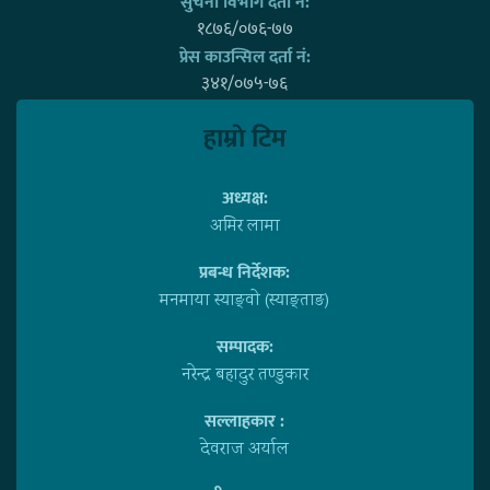
सुचना विभाग दर्ता नं:
१८७६/०७६-७७
प्रेस काउन्सिल दर्ता नं:
३४१/०७५-७६
हाम्राे टिम
अध्यक्ष:
अमिर लामा
प्रबन्ध निर्देशक:
मनमाया स्याङ्वाे (स्याङ्ताङ)
सम्पादक:
नरेन्द्र बहादुर तण्डुकार
सल्लाहकार :
देवराज अर्याल