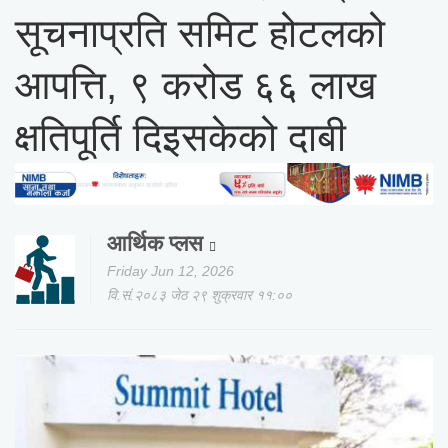
सूचनाप्रति समिट होटलको
आपत्ति, ९ करोड ६६ लाख
क्षतिपूर्ति दिइसकेको दाबी
आर्थिक प्लस
Friday Jun 12, 2026
वि.सं.२०८३ जेठ २९ शुक्रवार ११:००