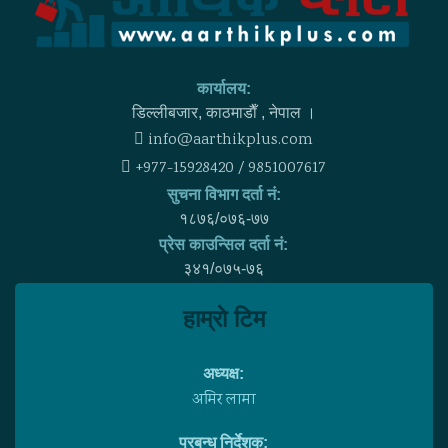
कार्यालय:
डिल्लीबजार, काठमाडाैँ , नेपाल ।
info@aarthikplus.com
+977-15928420 / 9851007617
सुचना विभाग दर्ता नं:
१८७६/०७६-७७
प्रेस काउन्सिल दर्ता नं:
३४१/०७५-७६
हाम्राे टिम
अध्यक्ष:
अमिर लामा
प्रबन्ध निर्देशक: