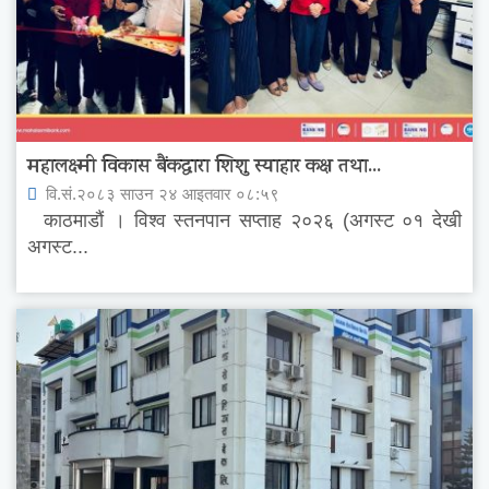
महालक्ष्मी विकास बैंकद्धारा शिशु स्याहार कक्ष तथा...
वि.सं.२०८३ साउन २४ आइतवार ०८:५९
काठमाडौं । विश्व स्तनपान सप्ताह २०२६ (अगस्ट ०१ देखी
अगस्ट...