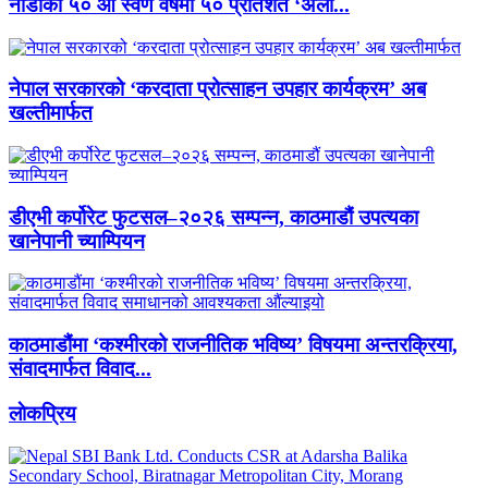
नाडाको ५० औँ स्वर्ण वर्षमा ५० प्रतिशत ‘अर्ली...
नेपाल सरकारको ‘करदाता प्रोत्साहन उपहार कार्यक्रम’ अब
खल्तीमार्फत
डीएभी कर्पोरेट फुटसल–२०२६ सम्पन्न, काठमाडौं उपत्यका
खानेपानी च्याम्पियन
काठमाडौंमा ‘कश्मीरको राजनीतिक भविष्य’ विषयमा अन्तरक्रिया,
संवादमार्फत विवाद...
लाेकप्रिय