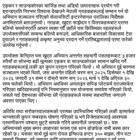
एङ्कर र साउन्डकोरका चार्जिङ तथा अडियो उत्पादनहरू प्रयोग गरी
ब्रान्डप्रति निरन्तर विश्वास देखाउने नेपाली ग्राहकहरूलाई सम्मान गर्न यो
अभियान सञ्चालन गरिएको सेलायसिटी इन्टरनेसनल प्रालिका निर्देशक
अनमित्राले बताउनुभयो। ग्राहक, खुद्रा साझेदार र वितरकहरूबाट प्राप्त
बलियो समर्थनप्रति आभार व्यक्त गर्दै उहाँले यस किसिमका पहलहरूले
उपभोक्तासँगको सम्बन्ध बलियो बनाउने, आधिकारिक बजारको विकासमा टेवा
पुर्‍याउने र ग्राहकलाई उत्कृष्ट अनुभव प्रदान गर्ने प्रतिबद्धतालाई प्रष्ट पारेको
उल्लेख गर्नुभयो।
उपभोक्ता केन्द्रित यस खुद्रा अभियान अन्तर्गत सहभागी पसलहरूबाट ३ हजार
रुपैयाँ वा सोभन्दा बढी मूल्यका एङ्कर वा साउन्डकोरका सामान खरिद गर्ने
ग्राहकहरूलाई लकी ड्र कुपन प्रदान गरिएको थियो। यो अभियान दुई चरणमा
सञ्चालन भएको थियो, जस अन्तर्गत पहिलो चरण सन् २०२५ डिसेम्बर १ देखि
२०२६ जनवरी ३१ सम्म र दोस्रो चरण सन् २०२६ मार्च १ देखि अप्रिल ३०
सम्म चलेको थियो। अभियान अवधिभर अनलाइन सपिङ प्लेटफर्म दराजमार्फत
गरिएका खरिदहरूलाई पनि नियमानुसार यस योजनामा समावेश गरिएको थियो,
जसले गर्दा देशभरका धेरैभन्दा धेरै ग्राहकहरूले यसमा सहभागिता जनाउने
अवसर पाएका थिए।
अतिथि तथा सरोकारवालाहरूको प्रत्यक्ष उपस्थितिमा गरिएको लकी ड्रमार्फत
भाग्यशाली कुपन नम्बरहरू घोषणा गरिएको छ भने विजेताहरूलाई आवश्यक
प्रमाणीकरण पश्चात् छुट्टै सम्पर्क गरिने कम्पनीले जनाएको छ। यस
अभियानको मुख्य बम्पर उपहारका रूपमा एक थान डोङफेङ नामी बक्स कार
रहेको छ। यसका साथै दुई थान रोयल इन्फिल्ड हन्टर ३५० बाइक, तीन वटा
सुनको सिक्का, दुई जनाका लागि थाइल्याण्ड भ्रमणको अवसर र दुई थान