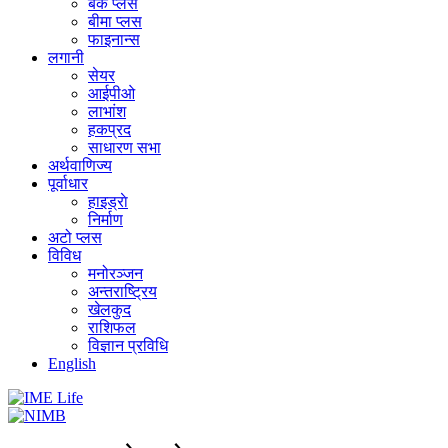
बैंक प्लस
बीमा प्लस
फाइनान्स
लगानी
सेयर
आईपीओ
लाभांश
हकप्रद
साधारण सभा
अर्थवाणिज्य
पूर्वाधार
हाइड्राे
निर्माण
अटो प्लस
विविध
मनोरञ्जन
अन्तराष्ट्रिय
खेलकुद
राशिफल
विज्ञान प्रविधि
English