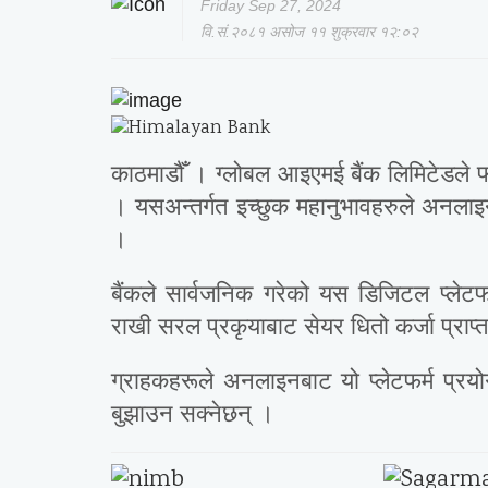
Friday Sep 27, 2024
वि.सं.२०८१ असोज ११ शुक्रवार १२:०२
काठमाडौँ । ग्लोबल आइएमई बैंक लिमिटेडले फा
। यसअन्तर्गत इच्छुक महानुभावहरुले अनलाइ
।
बैंकले सार्वजनिक गरेको यस डिजिटल प्लेटफ
राखी सरल प्रकृयाबाट सेयर धितो कर्जा प्राप्त
ग्राहकहरूले अनलाइनबाट यो प्लेटफर्म प्
बुझाउन सक्नेछन् ।