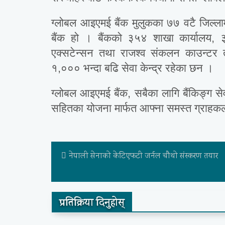
ग्लोबल आइएमई बैंक मुलुकका ७७ वटै जिल्लाम
बैंक हो । बैंकको ३५४ शाखा कार्यालय,
एक्सटेन्सन तथा राजश्व संकलन काउन्टर त
१,००० भन्दा बढि सेवा केन्द्र रहेका छन ।
ग्लोबल आइएमई बैंक, सबैका लागि बैंकिङ्ग सेव
सहितका योजना मार्फत आफ्ना समस्त ग्राहकलाई
नेपाली सेनाको केटिएफटी जर्नल चौथो संस्करण तयार
प्रतिक्रिया दिनुहोस्