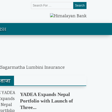
Search
ISH
ताजा
YADEA Expands Nepal
Portfolio with Launch of
Three...