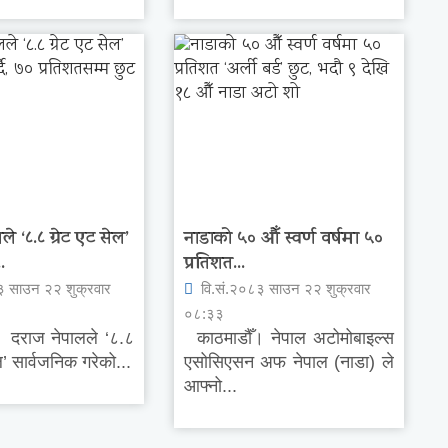
े ‘८.८ ग्रेट एट सेल’
नाडाको ५० औँ स्वर्ण वर्षमा ५०
.
प्रतिशत...
३ साउन २२ शुक्रवार
वि.सं.२०८३ साउन २२ शुक्रवार
०८:३३
 दराज नेपालले ‘८.८
काठमाडौँ। नेपाल अटोमोबाइल्स
ल’ सार्वजनिक गरेको...
एसोसिएसन अफ नेपाल (नाडा) ले
आफ्नो...