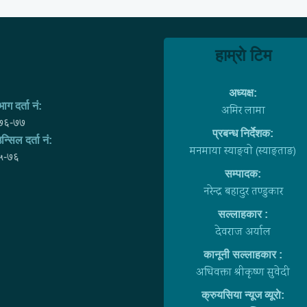
हाम्राे टिम
अध्यक्ष:
ाग दर्ता नं:
अमिर लामा
७६-७७
प्रबन्ध निर्देशक:
न्सिल दर्ता नं:
मनमाया स्याङ्वाे (स्याङ्ताङ)
५-७६
सम्पादक:
नरेन्द्र बहादुर तण्डुकार
सल्लाहकार :
देवराज अर्याल
कानूनी सल्लाहकार :
अधिवक्ता श्रीकृष्ण सुवेदी
क्रुयसिया न्यूज व्यूराे: