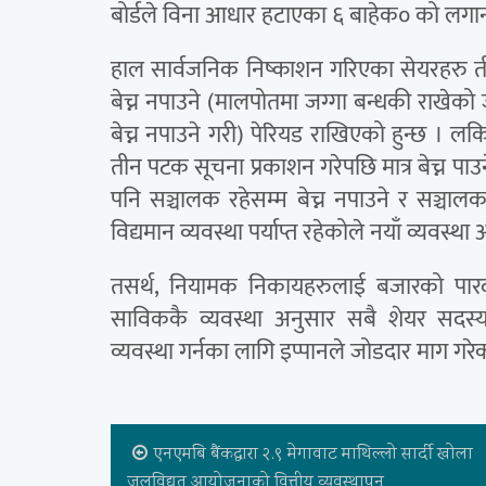
बोर्डले विना आधार हटाएका ६ बाहेक० को लगानी
हाल सार्वजनिक निष्काशन गरिएका सेयरहरु त
बेच्न नपाउने (मालपोतमा जग्गा बन्धकी राखेको
बेच्न नपाउने गरी) पेरियड राखिएको हुन्छ । लकिङ
तीन पटक सूचना प्रकाशन गरेपछि मात्र बेच्न
पनि सञ्चालक रहेसम्म बेच्न नपाउने र सञ्चाल
विद्यमान व्यवस्था पर्याप्त रहेकोले नयाँ व्यवस्
तसर्थ, नियामक निकायहरुलाई बजारको पारदर्
साविककै व्यवस्था अनुसार सबै शेयर सदस्
व्यवस्था गर्नका लागि इप्पानले जोडदार माग गरे
एनएमबि बैंकद्वारा २.९ मेगावाट माथिल्लो सार्दी खोला
जलविद्युत आयोजनाको वित्तीय व्यवस्थापन