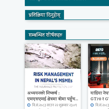
प्रतिक्रिया दिनुहोस्
सम्बन्धित शीर्षकहरु
अध्ययनको निष्कर्ष :
याडिया नेप
एमएसएमई क्षेत्रमा बीमा पहुँच...
GT70 र GT8
वि.सं.२०८३ साउन २२ शुक्रवार २३:०९
वि.सं.२०८३