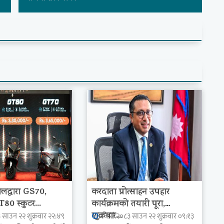
ालद्वारा GS70,
करदाता प्रोत्साहन उपहार
0 स्कुटर...
कार्यक्रमको तयारी पूरा,
शुक्रबार...
 साउन २२ शुक्रवार २२:४९
वि.सं.२०८३ साउन २२ शुक्रवार ०९:१३