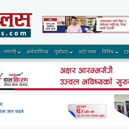
लगानी
अर्थवाणिज्य
पूर्वाधार
अटो प्लस
विविध
E