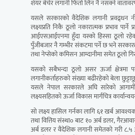
शेयर बेचेर लगानी फिर्ता लिन नै नसक्ने वातावरण
यसले सरकारको वैदेशिक लगानी प्रवद्र्धन न
लक्ष्यप्रति निकै ठूलो नकारात्मक प्रभाव पार्न
आईएसआईएनमा हुँदा यस्को हिस्सा ठूलो रहेको
पुँजीबजार नै गम्भीर संकटमा पर्ने छ भने सरकार
तथा नेप्सेको कमिसन आम्दानीमा समेत ठूलो ग
यसको सबैभन्दा ठूलो असर ऊर्जा क्षेत्रमा
लगानीकर्ताहरुको संख्या बढीरहेको बेला छुट्टाछ
यसले नेपाल सरकारले अघि सारेको आगामी १०
लक्ष्यसहितको ऊर्जा विकास मार्गचित्र कार्यान
सो लक्ष्य हासिल गर्नका लागि ६१ खर्ब आवश्यक प
तथा वित्तिय संस्था० बाट १० अर्ब डलर, गैरआव
अर्ब डलर र वैदेशिक लगानी समेतको गरी ८.५ 