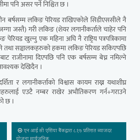
मा पनि असर पर्ने निश्चित छ ।
ीन बर्षसम्म लकिङ पेरियड राखिएकोले सिडीएससीले नै
 जग्गा जस्तै) गरी लकिङ (शेयर लगानीकर्ताले चाहेर पनि
 पेरियड खुल्नु एक महिना अघि नै राष्ट्रिय पत्रपत्रिकामा
 पाउने तथा सञ्चालकहरुको हकमा लकिङ पेरियड सकिएपछि
कबाट राजीनामा दिएपछि पनि एक बर्षसम्म बेच्न नमिल्ने
था आवश्यक देखिदैन ।
शिता र लगानीकर्ताको विश्वास कायम राख्न यथाशीघ्र
यहरुलाई एउटै नम्बर राखेर अभौतिकरण गर्न÷गराउने
को छ ।
एन आई सी एशिया बैंकद्वारा ८.१७ प्रतिशत ब्याजदर
योजना सार्वजनिक