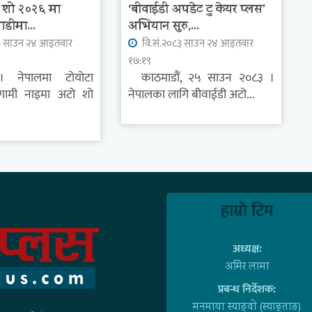
 शो २०२६ मा
‘बीवाईडी अपडेट टु केयर प्लस’
ाडीमा...
अभियान सुरु,...
३ साउन २४ आइतवार
वि.सं.२०८३ साउन २४ आइतवार
१७:१९
। नेपालमा टोयोटा
काठमाडौं, २५ साउन २०८३ ।
गामी नाइमा अटो शो
नेपालका लागि बीवाईडी अटो...
हाम्राे टिम
अध्यक्ष:
अमिर लामा
प्रबन्ध निर्देशक:
मनमाया स्याङ्वाे (स्याङ्ताङ)