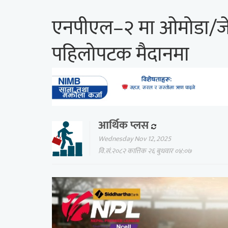
एनपीएल–२ मा ओमोडा/ज
पहिलोपटक मैदानमा
आर्थिक प्लस
Wednesday Nov 12, 2025
वि.सं.२०८२ कात्तिक २६ बुधवार ०४:०७