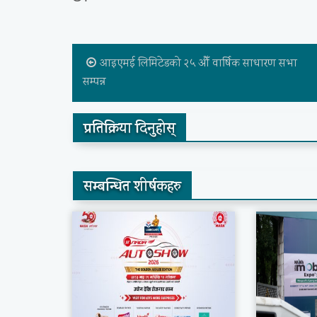
आइएमई लिमिटेडको २५ औँ वार्षिक साधारण सभा
सम्पन्न
प्रतिक्रिया दिनुहोस्
सम्बन्धित शीर्षकहरु