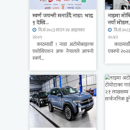
स्वर्ण जयन्ती मनाउँदै नाडा: भाद्र
नाइमा मोबि
९ देखि...
नयाँ मोडल, 
वि.सं.२०८३ साउन २४ आइतवार
वि.सं.२०८
२२:०५
२०:४२
काठमाडौं । नाडा अटोमोबाइल्स
काठमाडौं 
एशोसिएशन अफ नेपालले आफ्नो
एक्स्पो २०२
स्वर्ण...