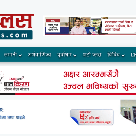
लगानी
अर्थवाणिज्य
पूर्वाधार
अटो प्लस
विविध
E