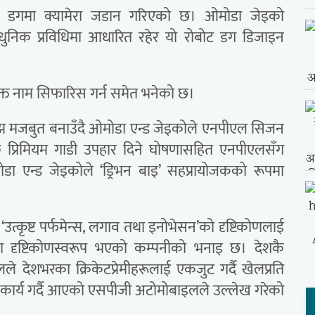
ट डगमा क्यामेरा जडान गरिएको छ। ओमोडा जेइको
ाधुनिक प्रविधिमा आधारित रहेर यो रोबोट डग डिजाइन
्त नाम सिफारिस गर्न समेत भनेको छ।
झ मजबुत बनाउँदै ओमोडा एन्ड जेइकोले एनपीएल सिजन
 एक प्रिमियम गाडी उपहार दिने घोषणासहित एनपीएलसँग
एन्ड जेइकोले ‘ड्रिभन बाइ’ सहप्रायोजकको रूपमा
‘उत्कृष्ट पर्फमेन्स, लगाव तथा इनोभेसन’को दृष्टिकोणलाई
ा दृष्टिकोणस्वरूप भएको कम्पनीको भनाइ छ। देशकै
लले देशभरका क्रिकेटप्रेमीहरूलाई एकजुट गर्दै खेलप्रति
ने कार्य गर्दै आएको एसपीजी अटोमोबाइलले उल्लेख गरेको