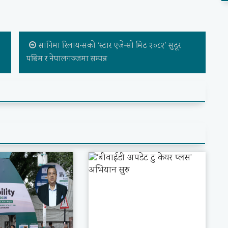
सानिमा रिलायन्सको ‘स्टार एजेन्सी मिट २०८२’ सुदूर
पश्चिम र नेपालगञ्जमा सम्पन्न