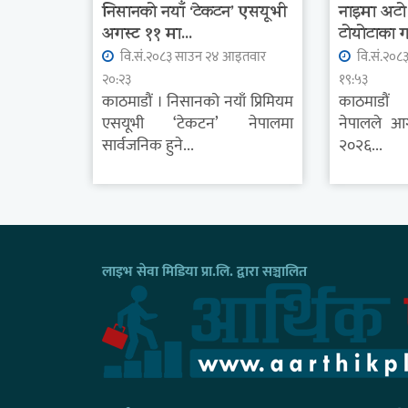
निसानको नयाँ ‘टेकटन’ एसयूभी
नाइमा अटो
अगस्ट ११ मा...
टोयोटाका ग
वि.सं.२०८३ साउन २४ आइतवार
वि.सं.२०८
२०:२३
१९:५३
काठमाडौं । निसानको नयाँ प्रिमियम
काठमाडौं 
एसयूभी ‘टेकटन’ नेपालमा
नेपालले आ
सार्वजनिक हुने...
२०२६...
लाइभ सेवा मिडिया प्रा.लि. द्वारा सञ्चालित