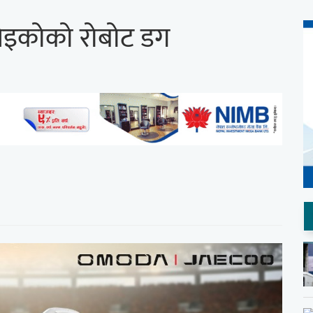
ेइकोको रोबोट डग