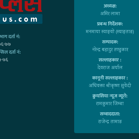
अध्यक्ष:
अमिर लामा
प्रबन्ध निर्देशक:
मनमाया स्याङ्वाे (स्याङ्ताङ)
ाग दर्ता नं:
सम्पादक:
७६-७७
नरेन्द्र बहादुर तण्डुकार
्सिल दर्ता नं:
५-७६
सल्लाहकार :
देवराज अर्याल
कानूनी सल्लाहकार :
अधिवक्ता श्रीकृष्ण सुवेदी
क्रुयसिया न्यूज व्यूराे:
रामकुमार जिम्बा
सम्वाददाता:
राजेन्द्र तामाङ