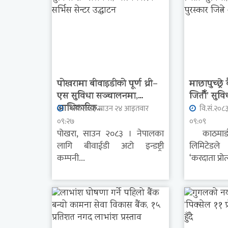
पोखरामा बीवाइडीको पूर्ण थ्री–
माछापुच्छ्रे
एस सुविधा सञ्चालनमा,
जितौँ’ सुविध
आधिकारिक...
वि.सं.२०८३ साउन २४ आइतवार
वि.सं.२०८
०९:२७
०९:०९
पोखरा, साउन २०८३ । नेपालका
काठमाडौं ।
लागि बीवाईडी अटो इन्डष्ट्री
लिमिटेडल
कम्पनी...
‘करदाता प्रोत