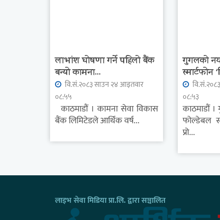
लाभांश घोषणा गर्ने पहिलो बैंक
गुगलको नया
बन्यो कामना...
स्मार्टफोन ‘
वि.सं.२०८३ साउन २४ आइतवार
वि.सं.२०८
०८:५५
०८:५३
काठमाडौं । कामना सेवा विकास
काठमाडौं ।
बैंक लिमिटेडले आर्थिक वर्ष...
फोल्डेबल स
प्रो...
लाइभ सेवा मिडिया प्रा.लि. द्वारा सञ्चालित