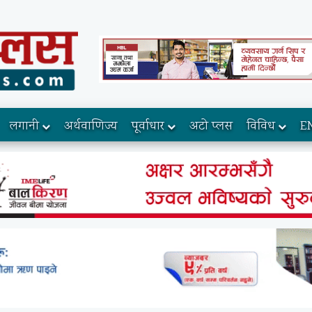
लगानी
अर्थवाणिज्य
पूर्वाधार
अटो प्लस
विविध
E