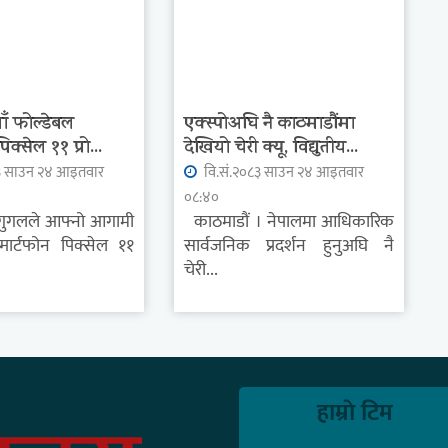
ँ फोल्डेबल
एक्स्पोअघि नै काठमाडौंमा
पिक्सेल ११ प्रो...
देखियो चेरी क्यू, विद्युतीय...
३ साउन २४ आइतवार
वि.सं.२०८३ साउन २४ आइतवार
०८:४०
 गुगलले आफ्नो आगामी
काठमाडौं । नेपालमा आधिकारिक
्मार्टफोन पिक्सेल ११
सार्वजनिक प्रदर्शन हुनुअघि नै
चेरी...
हाम्राे टिम