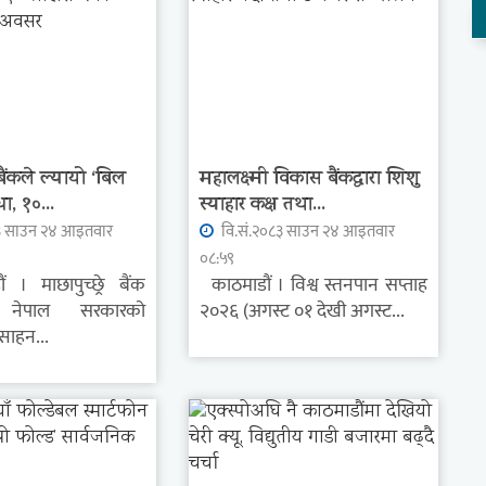
 बैंकले ल्यायो ‘बिल
महालक्ष्मी विकास बैंकद्धारा शिशु
ा, १०...
स्याहार कक्ष तथा...
३ साउन २४ आइतवार
वि.सं.२०८३ साउन २४ आइतवार
०८:५९
 माछापुच्छ्रे बैंक
काठमाडौं । विश्व स्तनपान सप्ताह
े नेपाल सरकारको
२०२६ (अगस्ट ०१ देखी अगस्ट...
्साहन...