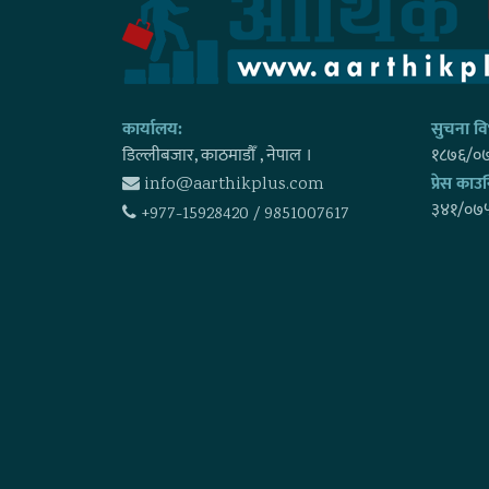
कार्यालय:
सुचना विभ
डिल्लीबजार, काठमाडाैँ , नेपाल ।
१८७६/०
प्रेस काउन
info@aarthikplus.com
३४१/०७
+977-15928420 / 9851007617