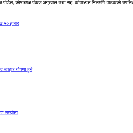
ाज पौडेल, कोषाध्यक्ष पंकज अग्रवाल तथा सह–कोषाध्यक्ष निलमणि पाठकको उपस्थ
लाख ५० हजार