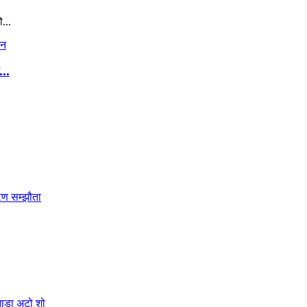
...
..