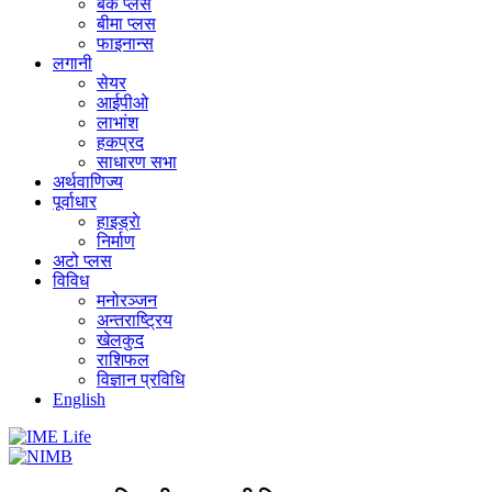
बैंक प्लस
बीमा प्लस
फाइनान्स
लगानी
सेयर
आईपीओ
लाभांश
हकप्रद
साधारण सभा
अर्थवाणिज्य
पूर्वाधार
हाइड्राे
निर्माण
अटो प्लस
विविध
मनोरञ्जन
अन्तराष्ट्रिय
खेलकुद
राशिफल
विज्ञान प्रविधि
English