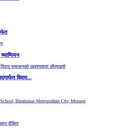
र्फत
च्याम्पियन
दमार्फत विवाद...