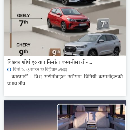
विश्वका शीर्ष १० कार निर्माता कम्पनीमा तीन...
वि.सं.२०८३ साउन २१ बिहीवार ०९:३३
काठमाडौं । विश्व अटोमोबाइल उद्योगमा चिनियाँ कम्पनीहरूको
प्रभाव तीव्र...