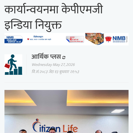
कार्यान्वयनमा केपीएमजी
इन्डिया नियुक्त
आर्थिक प्लस
Wednesday May 27, 2026
वि.सं.२०८३ जेठ १३ बुधवार २१:५३