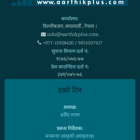
कार्यालय:
डिल्लीबजार, काठमाडाैँ , नेपाल ।
info@aarthikplus.com
+977-15928420 / 9851007617
सुचना विभाग दर्ता नं:
१८७६/०७६-७७
प्रेस काउन्सिल दर्ता नं:
३४१/०७५-७६
हाम्राे टिम
अध्यक्ष:
अमिर लामा
प्रबन्ध निर्देशक:
मनमाया स्याङ्वाे (स्याङ्ताङ)