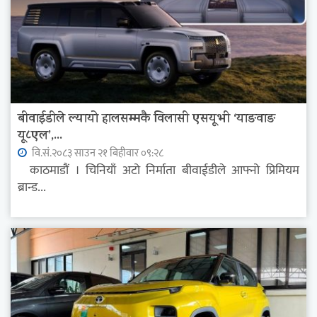
बीवाईडीले ल्यायो हालसम्मकै विलासी एसयूभी ‘याङवाङ
यू८एल’,...
वि.सं.२०८३ साउन २१ बिहीवार ०९:२८
काठमाडौं । चिनियाँ अटो निर्माता बीवाईडीले आफ्नो प्रिमियम
ब्रान्ड...