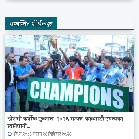
सम्बन्धित शीर्षकहरु
डीएभी कर्पोरेट फुटसल–२०२६ सम्पन्न, काठमाडौं उपत्यका
खानेपानी...
वि.सं.२०८३ साउन २१ बिहीवार ११:२६