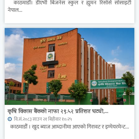
काठमाडौं। डीएभी बिजनेस स्कुल र ह्युमन रिसोर्स सोसाइटी
नेपाल...
कृषि विकास बैंकको नाफा २९.५२ प्रतिशत घट्यो,...
वि.सं.२०८३ साउन २१ बिहीवार १०:२५
काठमाडौं । खुद ब्याज आम्दानीमा आएको गिरावट र इम्पेयरमेन्ट...