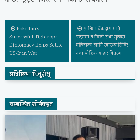
Pakistan’s
सानिमा बैंकद्वारा सातै
Successful Tightrope
प्रदेशमा गर्भवती तथा सुत्केरी
Diplomacy Helps Settle
महिलाका लागि स्वास्थ्य शिविर
US-Iran War
तथा पौष्टिक आहार वितरण
प्रतिक्रिया दिनुहोस्
सम्बन्धित शीर्षकहरु