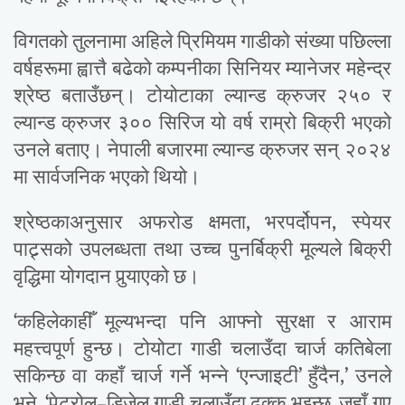
विगतको तुलनामा अहिले प्रिमियम गाडीको संख्या पछिल्ला
वर्षहरूमा ह्वात्तै बढेको कम्पनीका सिनियर म्यानेजर महेन्द्र
श्रेष्ठ बताउँछन्। टोयोटाका ल्यान्ड क्रुजर २५० र
ल्यान्ड क्रुजर ३०० सिरिज यो वर्ष राम्रो बिक्री भएको
उनले बताए। नेपाली बजारमा ल्यान्ड क्रुजर सन् २०२४
मा सार्वजनिक भएको थियो।
श्रेष्ठकाअनुसार अफरोड क्षमता, भरपर्दोपन, स्पेयर
पाट्र्सको उपलब्धता तथा उच्च पुनर्बिक्री मूल्यले बिक्री
वृद्धिमा योगदान पुर्‍याएको छ।
‘कहिलेकाहीँ मूल्यभन्दा पनि आफ्नो सुरक्षा र आराम
महत्त्वपूर्ण हुन्छ। टोयोटा गाडी चलाउँदा चार्ज कतिबेला
सकिन्छ वा कहाँ चार्ज गर्ने भन्ने ‘एन्जाइटी’ हुँदैन,’ उनले
भने, ‘पेट्रोल–डिजेल गाडी चलाउँदा ढुक्क भइन्छ, जहाँ गए