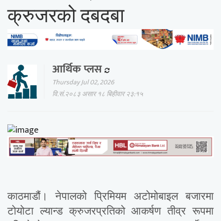
क्रुजरको दबदबा
आर्थिक प्लस
Thursday Jul 02, 2026
वि.सं.२०८३ असार १८ बिहीवार २३:१५
काठमाडौं। नेपालको प्रिमियम अटोमोबाइल बजारमा
टोयोटा ल्यान्ड क्रुजरप्रतिको आकर्षण तीव्र रूपमा