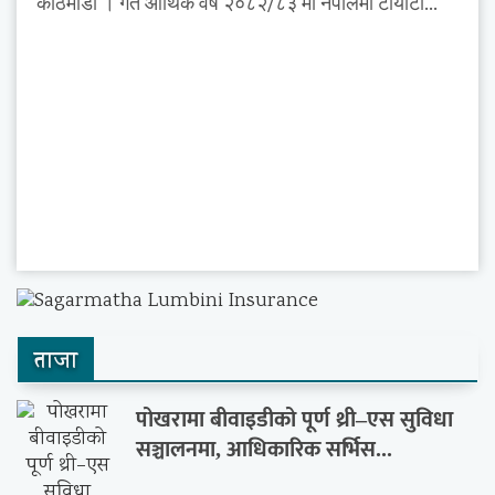
काठमाडौं । गत आर्थिक वर्ष २०८२/८३ मा नेपालमा टोयोटा...
ताजा
पोखरामा बीवाइडीको पूर्ण थ्री–एस सुविधा
सञ्चालनमा, आधिकारिक सर्भिस...