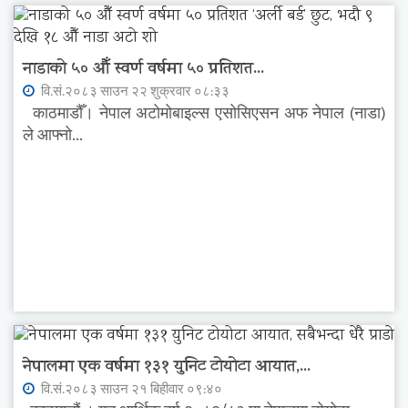
नाडाको ५० औँ स्वर्ण वर्षमा ५० प्रतिशत...
वि.सं.२०८३ साउन २२ शुक्रवार ०८:३३
काठमाडौँ। नेपाल अटोमोबाइल्स एसोसिएसन अफ नेपाल (नाडा)
ले आफ्नो...
नेपालमा एक वर्षमा १३१ युनिट टोयोटा आयात,...
वि.सं.२०८३ साउन २१ बिहीवार ०९:४०