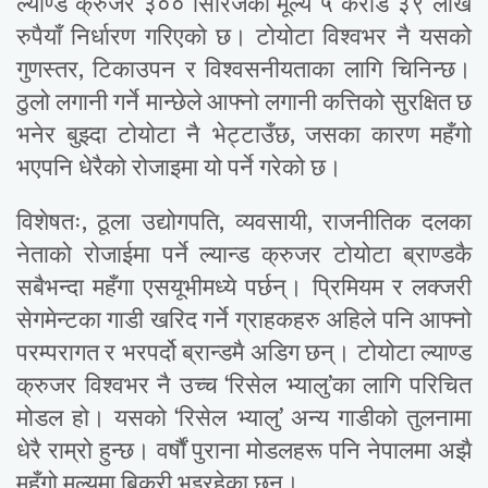
ल्याण्ड क्रुजर ३०० सिरिजको मूल्य ५ करोड ३९ लाख
रुपैयाँ निर्धारण गरिएको छ। टोयोटा विश्वभर नै यसको
गुणस्तर, टिकाउपन र विश्वसनीयताका लागि चिनिन्छ।
ठुलो लगानी गर्ने मान्छेले आफ्नो लगानी कत्तिको सुरक्षित छ
भनेर बुझ्दा टोयोटा नै भेट्टाउँछ, जसका कारण महँगो
भएपनि धेरैको रोजाइमा यो पर्ने गरेको छ।
विशेषतः, ठूला उद्योगपति, व्यवसायी, राजनीतिक दलका
नेताको रोजाईमा पर्ने ल्यान्ड क्रुजर टोयोटा ब्राण्डकै
सबैभन्दा महँगा एसयूभीमध्ये पर्छन्। प्रिमियम र लक्जरी
सेगमेन्टका गाडी खरिद गर्ने ग्राहकहरु अहिले पनि आफ्नो
परम्परागत र भरपर्दो ब्रान्डमै अडिग छन्। टोयोटा ल्याण्ड
क्रुजर विश्वभर नै उच्च ‘रिसेल भ्यालु’का लागि परिचित
मोडल हो। यसको ‘रिसेल भ्यालु’ अन्य गाडीको तुलनामा
धेरै राम्रो हुन्छ। वर्षौं पुराना मोडलहरू पनि नेपालमा अझै
महँगो मूल्यमा बिक्री भइरहेका छन्।