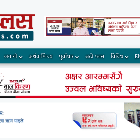
लगानी
अर्थवाणिज्य
पूर्वाधार
अटो प्लस
विविध
E