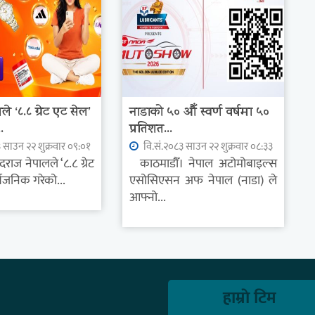
े ‘८.८ ग्रेट एट सेल’
नाडाको ५० औँ स्वर्ण वर्षमा ५०
.
प्रतिशत...
 साउन २२ शुक्रवार ०९:०१
वि.सं.२०८३ साउन २२ शुक्रवार ०८:३३
राज नेपालले ‘८.८ ग्रेट
काठमाडौँ। नेपाल अटोमोबाइल्स
्वजनिक गरेको...
एसोसिएसन अफ नेपाल (नाडा) ले
आफ्नो...
हाम्राे टिम