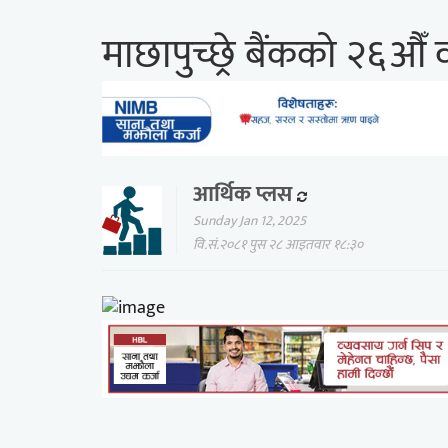
माछापुच्छ्रे बैंकको २६औँ
आर्थिक प्लस
Sunday Jan 12, 2025
वि.सं.२०८१ पुस २८ आइतवार १८:३०