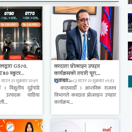
ालद्वारा GS70,
करदाता प्रोत्साहन उपहार
0 स्कुटर...
कार्यक्रमको तयारी पूरा,
शुक्रबार...
 साउन २२ शुक्रवार २२:४९
वि.सं.२०८३ साउन २२ शुक्रवार ०९:१३
विद्युतीय दुईपांग्रे
काठमाडौं । आन्तरिक राजस्व
न उत्पादक याडिया
विभागले करदाता प्रोत्साहन उपहार
ली...
कार्यक्रम...