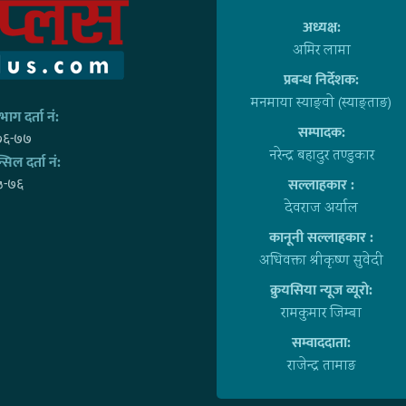
अध्यक्ष:
अमिर लामा
प्रबन्ध निर्देशक:
मनमाया स्याङ्वाे (स्याङ्ताङ)
ाग दर्ता नं:
सम्पादक:
७६-७७
नरेन्द्र बहादुर तण्डुकार
्सिल दर्ता नं:
५-७६
सल्लाहकार :
देवराज अर्याल
कानूनी सल्लाहकार :
अधिवक्ता श्रीकृष्ण सुवेदी
क्रुयसिया न्यूज व्यूराे:
रामकुमार जिम्बा
सम्वाददाता:
राजेन्द्र तामाङ