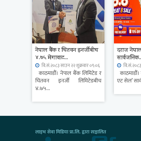
नेपाल बैंक र चितवन इनर्जीबीच
दराज नेपालल
४.७५ मेगावाट...
सार्वजनिक..
वि.सं.२०८३ साउन २२ शुक्रवार ०९:०६
वि.सं.२०८३
काठमाडौं। नेपाल बैंक लिमिटेड र
काठमाडौं। द
चितवन इनर्जी लिमिटेडबीच
एट सेल’ सार
४.७५...
लाइभ सेवा मिडिया प्रा.लि. द्वारा सञ्चालित