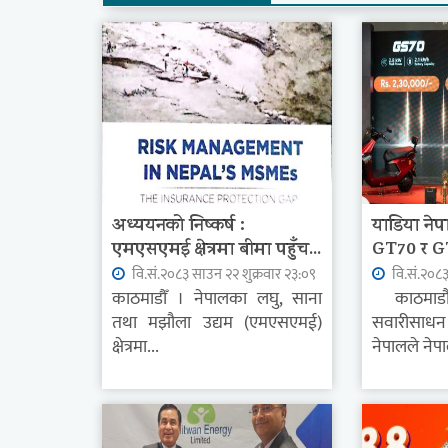
अध्ययनको निष्कर्ष :
याडिया नेप
एमएसएमई क्षेत्रमा बीमा पहुँच...
GT70 र GT8
वि.सं.२०८३ साउन २२ शुक्रवार २३:०९
वि.सं.२०८३
काठमाडौँ । नेपालका लघु, साना
काठमाडौं । 
तथा मझौला उद्यम (एमएसएमई)
सवारीसाध
क्षेत्रमा...
नेपालले नेपा