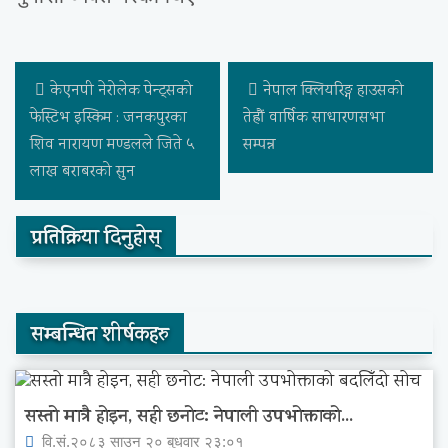
केएनपी नेरोलेक पेन्ट्सको
नेपाल क्लियरिङ्ग हाउसको
फेस्टिभ इस्किम : जनकपुरका
तेह्रौं वार्षिक साधारणसभा
शिव नारायण मण्डलले जिते ५
सम्पन्न
लाख बराबरको सुन
प्रतिक्रिया दिनुहोस्
सम्बन्धित शीर्षकहरु
सस्तो मात्रै होइन, सही छनोट: नेपाली उपभोक्ताको...
वि.सं.२०८३ साउन २० बुधवार २३:०१