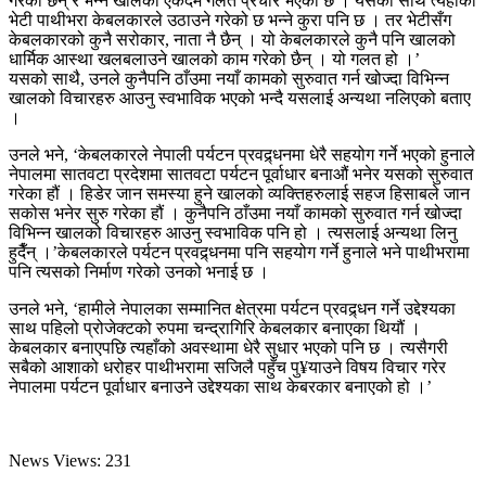
गरेका छन् रे भन्ने खालको एकदमै गलत प्रचार भएको छ । यसको साथै त्यहाँको
भेटी पाथीभरा केबलकारले उठाउने गरेको छ भन्ने कुरा पनि छ । तर भेटीसँग
केबलकारको कुनै सरोकार, नाता नै छैन् । यो केबलकारले कुनै पनि खालको
धार्मिक आस्था खलबलाउने खालको काम गरेको छैन् । यो गलत हो ।’
यसको साथै, उनले कुनैपनि ठाँउमा नयाँ कामको सुरुवात गर्न खोज्दा विभिन्न
खालको विचारहरु आउनु स्वभाविक भएको भन्दै यसलाई अन्यथा नलिएको बताए
।
उनले भने, ‘केबलकारले नेपाली पर्यटन प्रवद्र्धनमा धेरै सहयोग गर्ने भएको हुनाले
नेपालमा सातवटा प्रदेशमा सातवटा पर्यटन पूर्वाधार बनाऔं भनेर यसको सुरुवात
गरेका हौं । हिडेर जान समस्या हुने खालको व्यक्तिहरुलाई सहज हिसाबले जान
सकोस भनेर सुरु गरेका हौं । कुनैपनि ठाँउमा नयाँ कामको सुरुवात गर्न खोज्दा
विभिन्न खालको विचारहरु आउनु स्वभाविक पनि हो । त्यसलाई अन्यथा लिनु
हुदैँन् ।’केबलकारले पर्यटन प्रवद्र्धनमा पनि सहयोग गर्ने हुनाले भने पाथीभरामा
पनि त्यसको निर्माण गरेको उनको भनाई छ ।
उनले भने, ‘हामीले नेपालका सम्मानित क्षेत्रमा पर्यटन प्रवद्र्धन गर्ने उद्देश्यका
साथ पहिलो प्रोजेक्टको रुपमा चन्द्रागिरि केबलकार बनाएका थियौं ।
केबलकार बनाएपछि त्यहाँको अवस्थामा धेरै सुधार भएको पनि छ । त्यसैगरी
सबैको आशाको धरोहर पाथीभरामा सजिलै पहुँच पु¥याउने विषय विचार गरेर
नेपालमा पर्यटन पूर्वाधार बनाउने उद्देश्यका साथ केबरकार बनाएको हो ।’
News Views:
231