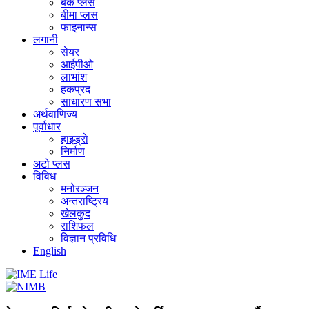
बैंक प्लस
बीमा प्लस
फाइनान्स
लगानी
सेयर
आईपीओ
लाभांश
हकप्रद
साधारण सभा
अर्थवाणिज्य
पूर्वाधार
हाइड्राे
निर्माण
अटो प्लस
विविध
मनोरञ्जन
अन्तराष्ट्रिय
खेलकुद
राशिफल
विज्ञान प्रविधि
English