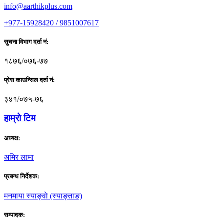
info@aarthikplus.com
+977-15928420 / 9851007617
सुचना विभाग दर्ता नं:
१८७६/०७६-७७
प्रेस काउन्सिल दर्ता नं:
३४१/०७५-७६
हाम्राे टिम
अध्यक्ष:
अमिर लामा
प्रबन्ध निर्देशक:
मनमाया स्याङ्वाे (स्याङ्ताङ)
सम्पादक: