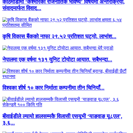
काठमाडौंमा ‘कश्मीरको राजनीतिक भविष्य’ विषयमा अन्तरक्रिया,
संवादमार्फत विवाद...
कृषि विकास बैंकको नाफा २९.५२ प्रतिशत घट्यो, लाभांश...
नेपालमा एक वर्षमा १३१ युनिट टोयोटा आयात, सबैभन्दा...
विश्वका शीर्ष १० कार निर्माता कम्पनीमा तीन चिनियाँ...
बीवाईडीले ल्यायो हालसम्मकै विलासी एसयूभी ‘याङवाङ यू८एल’,
३.६...