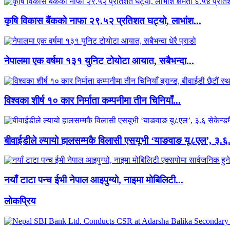
कृषि विकास बैंकको नाफा २९.५२ प्रतिशत घट्यो, लाभांश...
नेपालमा एक वर्षमा १३१ युनिट टोयोटा आयात, सबैभन्दा...
विश्वका शीर्ष १० कार निर्माता कम्पनीमा तीन चिनियाँ...
बीवाईडीले ल्यायो हालसम्मकै विलासी एसयूभी ‘याङवाङ यू८एल’, ३.६.
नयाँ टाटा पन्च ईभी नेपाल आइपुग्यो, नाइमा मोबिलिटी...
लाेकप्रिय