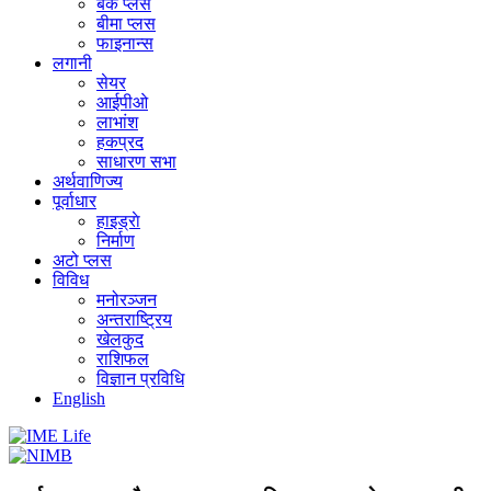
बैंक प्लस
बीमा प्लस
फाइनान्स
लगानी
सेयर
आईपीओ
लाभांश
हकप्रद
साधारण सभा
अर्थवाणिज्य
पूर्वाधार
हाइड्राे
निर्माण
अटो प्लस
विविध
मनोरञ्जन
अन्तराष्ट्रिय
खेलकुद
राशिफल
विज्ञान प्रविधि
English