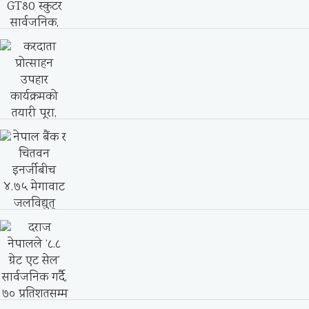
YADEA Expands Nepal Portfolio with
Launch of Three...
याडिया नेपालद्वारा GS70, GT70 र GT80
स्कुटर सार्वजनिक,...
करदाता प्रोत्साहन उपहार कार्यक्रमको तयारी
पूरा, शुक्रबार १६...
नेपाल बैंक र चितवन इनर्जीबीच ४.७५ मेगावाट
जलविद्युत्...