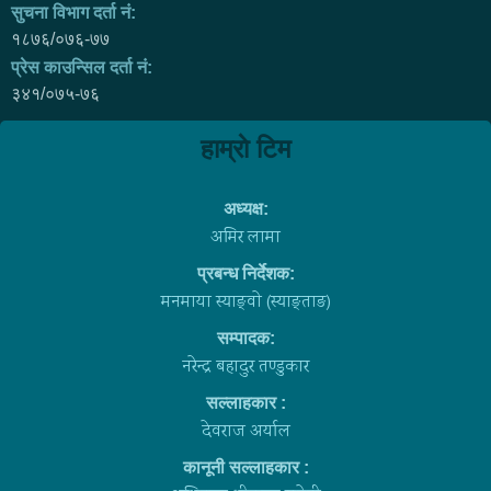
सुचना विभाग दर्ता नं:
१८७६/०७६-७७
प्रेस काउन्सिल दर्ता नं:
३४१/०७५-७६
हाम्राे टिम
अध्यक्ष:
अमिर लामा
प्रबन्ध निर्देशक:
मनमाया स्याङ्वाे (स्याङ्ताङ)
सम्पादक:
नरेन्द्र बहादुर तण्डुकार
सल्लाहकार :
देवराज अर्याल
कानूनी सल्लाहकार :