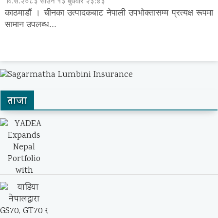
वि.सं.२०८३ साउन १३ बुधवार २३:४३
काठमाडौं । चीनका उत्पादकबाट नेपाली उपभोक्तासम्म प्रत्यक्ष रूपमा
सामान उपलब्ध...
ताजा