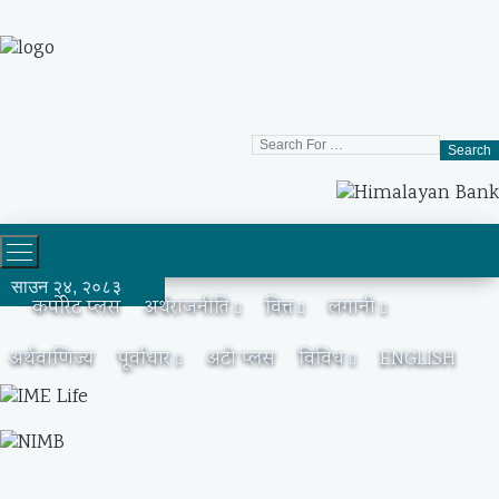
Search
साउन २४, २०८३
कर्पोरेट प्लस
अर्थराजनीति
वित्त
लगानी
अर्थवाणिज्य
पूर्वाधार
अटो प्लस
विविध
ENGLISH