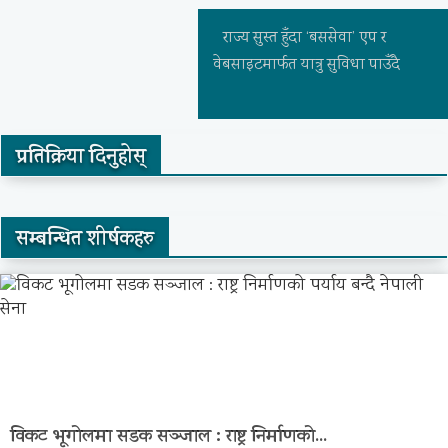
राज्य सुस्त हुँदा ‘बससेवा’ एप र
वेबसाइटमार्फत यात्रु सुविधा पाउँदै
प्रतिक्रिया दिनुहोस्
सम्बन्धित शीर्षकहरु
विकट भूगोलमा सडक सञ्जाल : राष्ट्र निर्माणको...