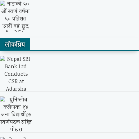
दराज नेपालले ‘८.८ ग्रेट एट सेल’ सार्वजनिक
गर्दै,...
लाेकप्रिय
नाडाको ५० औँ स्वर्ण वर्षमा ५० प्रतिशत ‘अर्ली...