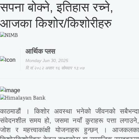
सपना बोक्ने, इतिहास रच्ने,
आजका किशोर/किशोरीहरु
आर्थिक प्लस
Monday Jun 30, 2025
वि.सं.२०८२ असार १६ सोमवार १३:०७
काठमाडौं । किशोर अवस्था भनेको जीवनको सबैभन्दा
संवेदनशील समय हो, जसमा नयाँ कुराहरू पत्ता लगाउने,
जोश र महत्त्वाकांक्षी योजनाहरू हुन्छन् । आजकलका