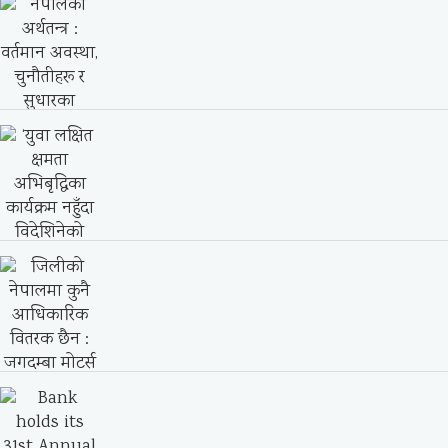
Nepal SBI Bank Ltd. Conducts CSR at
Adarsha...
युनिग्लोब कलेजका १४ जना विद्यार्थीहरु
स्वर्णपदक सहित पोखरा...
नेपालको अर्थतन्त्र : वर्तमान अवस्था, चुनौतीहरू
र सुधारका...
‘युवा लक्षित क्षमता अभिबृद्धिका कार्यक्रम नहुँदा
विदेशिनेको संख्या...